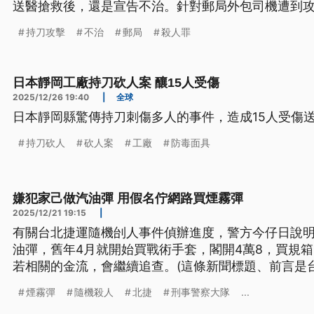
送醫搶救後，還是宣告不治。針對郵局外包司機遭到
聲明，呼籲公司應立即啟動撫卹機制，針對外勤配置
持刀攻擊
不治
郵局
殺人罪
日本靜岡工廠持刀砍人案 釀15人受傷
2025/12/26 19:40
|
全球
日本靜岡縣驚傳持刀刺傷多人的事件，造成15人受傷
持刀砍人
砍人案
工廠
防毒面具
嫌犯家己做汽油彈 用假名佇網路買煙霧彈
2025/12/21 19:15
|
有關台北捷運隨機刣人事件偵辦進度，警方今仔日說
油彈，舊年4月就開始買戰術手套，閣開4萬8，買規
若相關的金流，會繼續追查。(這條新聞標題、前言是台
煙霧彈
隨機殺人
北捷
刑事警察大隊
...