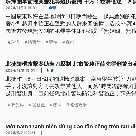
珠海開車衝撞案嫌犯尋短仍被捕 中方：經濟低迷「四
2024/11/13 19:31
|
全球
中國廣東珠海在當地時間11日晚間發生一起無差別的犯
著小型越野車往正在運動的人群來回衝撞，造成35死
國警方發現無差別的犯罪事件嫌犯都是「無婚姻、無孩
人員，而且可能跟經濟持續低迷有關。
珠海
體育館
尋短
嫌犯
北捷隨機攻擊案助奪刀壓制 北市警務正薛先得刑警出
2024/11/9 19:31
|
社會
北捷昨（8）日晚間的隨機攻擊案，當時學生被第1刀
手，才沒讓對方再去攻擊其他人。而第1時間冷靜奪刀
是刑警出身，目前任職北市警局防治科警務正，薛先
多。
薛先得
警務正
壓制
隨機攻擊
...
Một nam thanh niên dùng dao tấn công trên tàu đi
2024/5/21 17:21
|