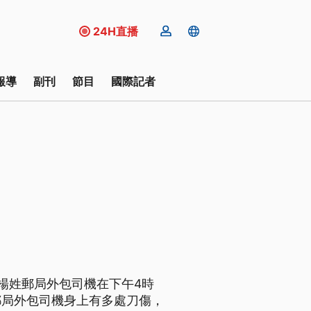
24H直播
報導
副刊
節目
國際記者
楊姓郵局外包司機在下午4時
郵局外包司機身上有多處刀傷，