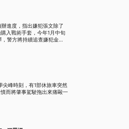
件偵辦進度，指出嫌犯張文除了
始購入戰術手套，今年1月中旬
彈，警方將持續追查嫌犯金
學尖峰時刻，有1部休旅車突然
眾憤而將肇事駕駛拖出來痛毆一