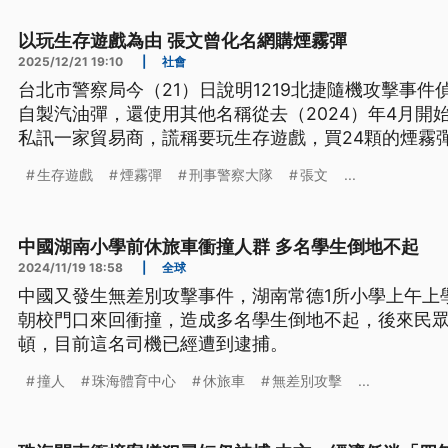
以玩生存遊戲為由 張文曾化名網購煙霧彈
2025/12/21 19:10
|
社會
台北市警察局今（21）日說明1219北捷隨機攻擊事
自製汽油彈，還使用其他名稱從去（2024）年4月開
私訊一家貿易商，謊稱要玩生存遊戲，買24顆的煙霧
流，也要查雙北生存遊戲店。
生存遊戲
煙霧彈
刑事警察大隊
張文
...
中國湖南小學前休旅車衝撞人群 多名學生倒地不起
2024/11/19 18:58
|
全球
中國又發生無差別攻擊事件，湖南常德1所小學上午上
朝校門口來回衝撞，造成多名學生倒地不起，後來民
頓，目前這名司機已經遭到逮捕。
撞人
珠海體育中心
休旅車
無差別攻擊
...