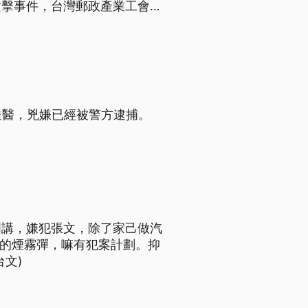
攻擊事件，台灣郵政產業工會則
防身裝備，並且研擬危險加給。
送醫，兇嫌已經被警方逮捕。
明講，嫌犯張文，除了家己做汽
箱的煙霧彈，嘛有犯案計劃。抑
文)