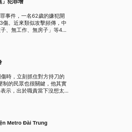
無」犯罪增
罪事件，一名62歲的嫌犯開
43傷。近來類似攻擊頻傳，中
子、無工作、無房子」等4無
身
劃傷時，立刻抓住對方持刀的
壓制的民眾也很關鍵，他其實
得表示，出於職責當下沒想太
ện Metro Đài Trung