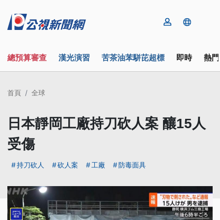
總預算審查
漢光演習
苦茶油苯駢芘超標
即時
熱門
首頁
全球
日本靜岡工廠持刀砍人案 釀15人
受傷
持刀砍人
砍人案
工廠
防毒面具