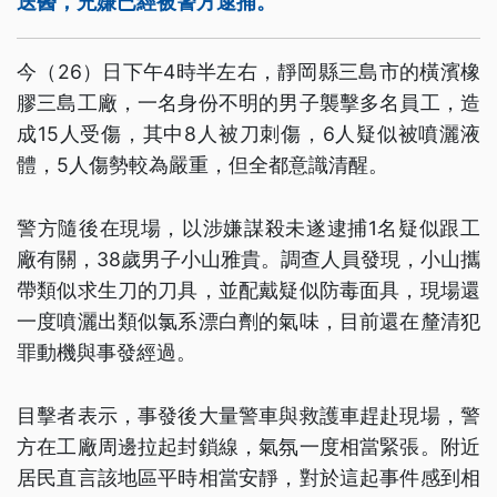
送醫，兇嫌已經被警方逮捕。
今（26）日下午4時半左右，靜岡縣三島市的橫濱橡
膠三島工廠，一名身份不明的男子襲擊多名員工，造
成15人受傷，其中8人被刀刺傷，6人疑似被噴灑液
體，5人傷勢較為嚴重，但全都意識清醒。
警方隨後在現場，以涉嫌謀殺未遂逮捕1名疑似跟工
廠有關，38歲男子小山雅貴。調查人員發現，小山攜
帶類似求生刀的刀具，並配戴疑似防毒面具，現場還
一度噴灑出類似氯系漂白劑的氣味，目前還在釐清犯
罪動機與事發經過。
目擊者表示，事發後大量警車與救護車趕赴現場，警
方在工廠周邊拉起封鎖線，氣氛一度相當緊張。附近
居民直言該地區平時相當安靜，對於這起事件感到相