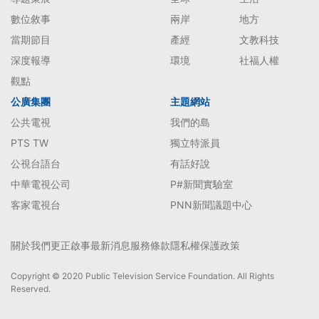
數位敘事
兩岸
地方
當期節目
產經
文教科技
深度報導
環境
社福人權
觀點
公廣集團
主題網站
公共電視
我們的島
PTS TW
獨立特派員
公視台語台
有話好說
中華電視公司
P#新聞實驗室
客家電視台
PNN新聞議題中心
關於我們
更正啟事
最新消息
服務條款
隱私權保護政策
Copyright © 2020 Public Television Service Foundation. All Rights
Reserved.