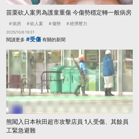
苗栗砍人案男為護童重傷 今傷勢穩定轉一般病房
病房
砍人案
傷勢
經濟壓力
2025/10/6 19:31
#受傷
閱讀更多
有關的新聞
熊闖入日本秋田超市攻擊店員 1人受傷、其餘員
工緊急避難