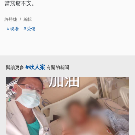
當震驚不安。
許勝婕
/
編輯
現場
受傷
#砍人案
閱讀更多
有關的新聞