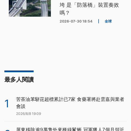
垮 是「防落橋」裝置奏效
嗎？
2026-07-30 18:54
|
全球
最多人閱讀
苦茶油苯駢芘超標累計已7家 食藥署將赴雲嘉與業者
1
會談
2026/8/8 19:09
屏東移除逾9萬隻外來種綠鬣蜥 冠軍獵人7個月領近