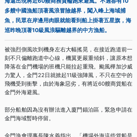
海還出現將近60艘商務貨輪跑來避風。不過卻有10
多艘中國漁船頂著風浪冒險越界，闖入峰上海域捕
魚，民眾在岸邊用肉眼就能看到船上掛著五星旗，海
巡昨晚頂著10級風浪驅離越界的中方漁船。
被強烈側風吹到機身左右大幅搖晃，在接近跑道前一
刻不只偏離跑道中心線，機翼更嚴重傾斜，讓原本想
降落在金門機場的班機只能拉起重飛。颱風樺加沙威
力驚人，金門22日就掀起11級強陣風，不只在空中的
飛機受到衝擊，由於海象惡劣，有將近60艘商貨船在
金門外海避風。
部分船舶因為沒有辦法進入廈門錨泊區，緊急申請在
金門海域暫時停留。
金門漁會理事長陳水義指出，「機場外海這些貨船是