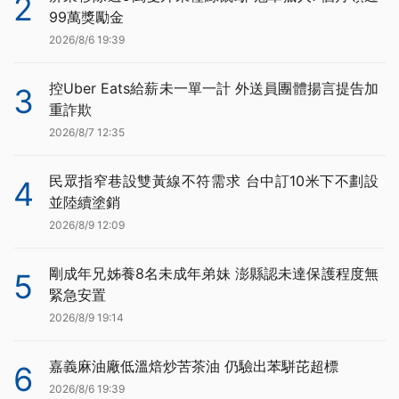
2
99萬獎勵金
2026/8/6 19:39
控Uber Eats給薪未一單一計 外送員團體揚言提告加
3
重詐欺
2026/8/7 12:35
民眾指窄巷設雙黃線不符需求 台中訂10米下不劃設
4
並陸續塗銷
2026/8/9 12:09
剛成年兄姊養8名未成年弟妹 澎縣認未達保護程度無
5
緊急安置
2026/8/9 19:14
嘉義麻油廠低溫焙炒苦茶油 仍驗出苯駢芘超標
6
2026/8/6 19:39