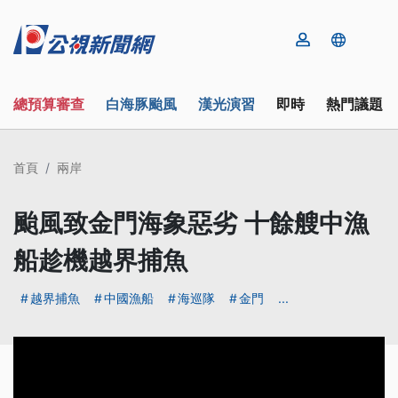
總預算審查
白海豚颱風
漢光演習
即時
熱門議題
首頁
兩岸
颱風致金門海象惡劣 十餘艘中漁
船趁機越界捕魚
越界捕魚
中國漁船
海巡隊
金門
...