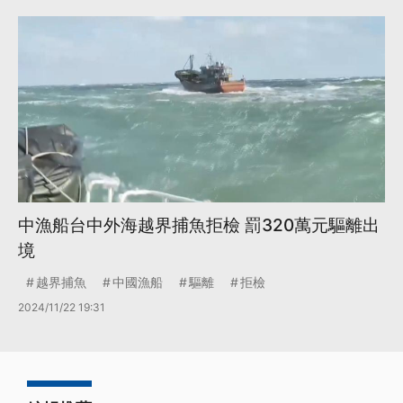
中漁船台中外海越界捕魚拒檢 罰320萬元驅離出
境
越界捕魚
中國漁船
驅離
拒檢
2024/11/22 19:31