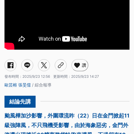
讚
發布時間：
2025/9/23 12:56
更新時間：
2025/9/23 14:27
歐芸榕
張旻儒
/ 綜合報導
颱風樺加沙影響，外圍環流昨（22）日在金門掀起11
級強陣風，不只飛機受影響，由於海象惡劣，金門外