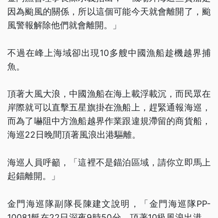
因為颱風的關係，所以這個可能今天就會離開了，颱
風警報解除他們就會離開。」
不過在峰上海域卻出現10多艘中國漁船趁機越界捕
魚。
頂著大風大浪，中國漁船在海上載浮載沉，而民眾在
岸際就可以直擊五星旗掛在漁船上，趕緊通報海巡，
而為了嚇阻中方漁船越界作業跟違規滯留的商貨船，
海巡22日晚間頂著風浪出港驅離。
海巡人員呼籲，「這裡不是錨泊區域，請你立即馬上
起錨離開。」
金門海巡隊副隊長陳建文說明，「金門海巡隊PP-
10081艇在22日深夜9時50分，頂著10級風浪出港，