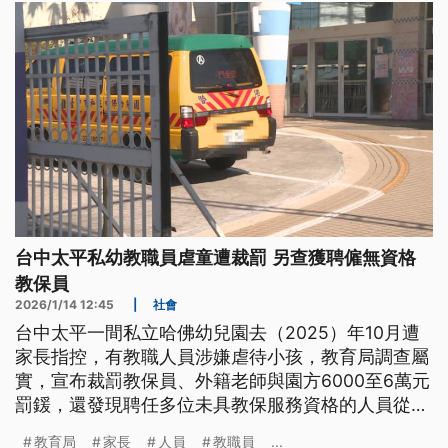
台中太平私幼教職員虐童遭裁罰 另查獲聘僱無資格
教保員
2026/1/14 12:45
|
社會
台中太平一間私立哈佛幼兒園去（2025）年10月遭
家長指控，有教職人員涉嫌虐待小孩，教育局調查屬
實，宣布裁罰教保員、外籍老師與園方6000至6萬元
罰鍰，還發現聘任多位未具教保服務資格的人員從事
教職，人本呼籲應減班停招嚴懲。
教育局
家長
人員
教職員
...