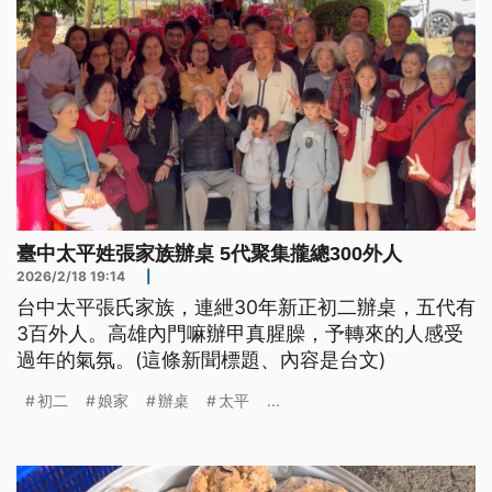
臺中太平姓張家族辦桌 5代聚集攏總300外人
2026/2/18 19:14
|
台中太平張氏家族，連紲30年新正初二辦桌，五代有
3百外人。高雄內門嘛辦甲真腥臊，予轉來的人感受
過年的氣氛。(這條新聞標題、內容是台文)
初二
娘家
辦桌
太平
...