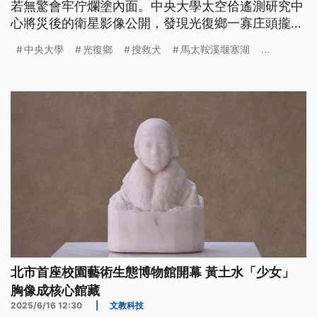
若無驚會牢佇爛塗內面。中央大學太空佮遙測研究中
心將災後的衛星影像公開，發現光復鄉一寡庄頭攏予
塗沙崁過去，親像太平村，三份二攏是塗沙。（新聞
中央大學
光復鄉
搜救犬
馬太鞍溪堰塞湖
...
標題、導言為台語文）
北市首座校園藝術生態博物館開幕 黃土水「少女」
胸像成核心館藏
2025/6/16 12:30
|
文教科技