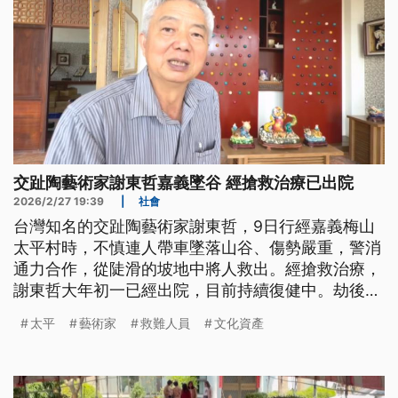
交趾陶藝術家謝東哲嘉義墜谷 經搶救治療已出院
2026/2/27 19:39
|
社會
台灣知名的交趾陶藝術家謝東哲，9日行經嘉義梅山
太平村時，不慎連人帶車墜落山谷、傷勢嚴重，警消
通力合作，從陡滑的坡地中將人救出。經搶救治療，
謝東哲大年初一已經出院，目前持續復健中。劫後餘
生讓他對人生有不同體悟，表示會持續創作，為台灣
太平
藝術家
救難人員
文化資產
留下更多作品。