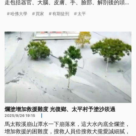
走包括器官、大腦、皮膚、手、臉部、解剖後的頭顱
及其他部位等人體遺骸，甚至曾將捐贈者的皮膚賣給
哈佛大學
買家
有期徒刑
太平
一名想製作人皮書的買家。哈佛大學也發聲明譴責洛
奇的行為令人髮指，並再度向受影響的捐贈家屬致
哀。
爛塗增加救援難度 光復鄉、太平村予塗沙崁過
2025/9/26 19:15
|
馬太鞍溪崩山潭水一下崩落來，這大水內底全爛塗，
增加救援的困難度，搜救人員佮搜救犬攏愛誠細膩，