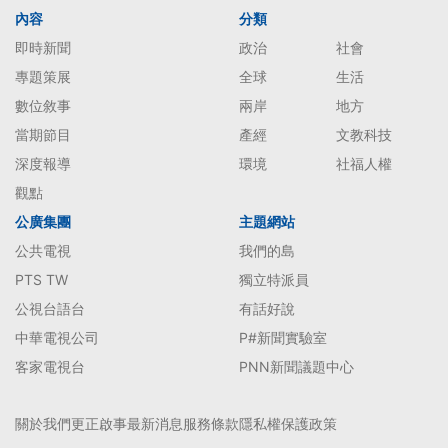
內容
分類
即時新聞
政治
社會
專題策展
全球
生活
數位敘事
兩岸
地方
當期節目
產經
文教科技
深度報導
環境
社福人權
觀點
公廣集團
主題網站
公共電視
我們的島
PTS TW
獨立特派員
公視台語台
有話好說
中華電視公司
P#新聞實驗室
客家電視台
PNN新聞議題中心
關於我們
更正啟事
最新消息
服務條款
隱私權保護政策