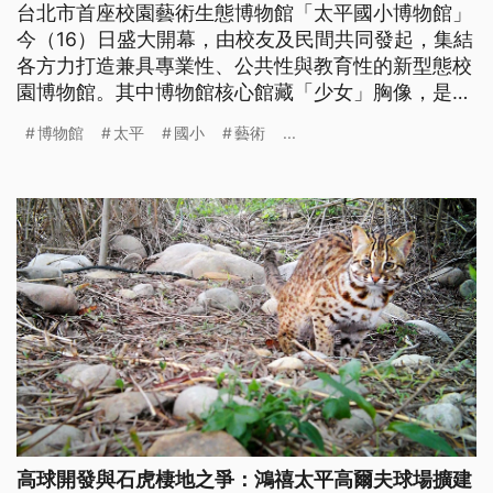
台北市首座校園藝術生態博物館「太平國小博物館」
今（16）日盛大開幕，由校友及民間共同發起，集結
各方力打造兼具專業性、公共性與教育性的新型態校
園博物館。其中博物館核心館藏「少女」胸像，是台
灣近代雕塑先驅黃土水1920年從東京美術學校畢業
博物館
太平
國小
藝術
...
時，贈予給母校的代表作品。
高球開發與石虎棲地之爭：鴻禧太平高爾夫球場擴建