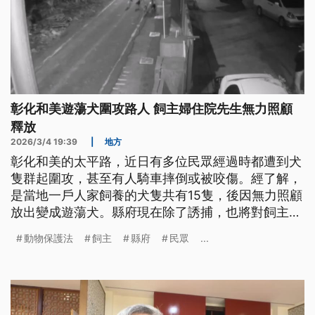
彰化和美遊蕩犬圍攻路人 飼主婦住院先生無力照顧
釋放
2026/3/4 19:39
|
地方
彰化和美的太平路，近日有多位民眾經過時都遭到犬
隻群起圍攻，甚至有人騎車摔倒或被咬傷。經了解，
是當地一戶人家飼養的犬隻共有15隻，後因無力照顧
放出變成遊蕩犬。縣府現在除了誘捕，也將對飼主開
罰。
動物保護法
飼主
縣府
民眾
...