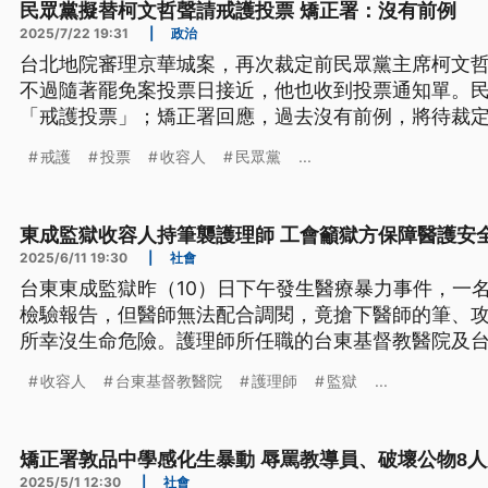
民眾黨擬替柯文哲聲請戒護投票 矯正署：沒有前例
2025/7/22 19:31
|
政治
台北地院審理京華城案，再次裁定前民眾黨主席柯文哲
不過隨著罷免案投票日接近，他也收到投票通知單。
「戒護投票」；矯正署回應，過去沒有前例，將待裁
戒護
投票
收容人
民眾黨
...
東成監獄收容人持筆襲護理師 工會籲獄方保障醫護安
2025/6/11 19:30
|
社會
台東東成監獄昨（10）日下午發生醫療暴力事件，一
檢驗報告，但醫師無法配合調閱，竟搶下醫師的筆、
所幸沒生命危險。護理師所任職的台東基督教醫院及台
求矯正署及監獄正視此事，提出相關措施、保障醫護
收容人
台東基督教醫院
護理師
監獄
...
矯正署敦品中學感化生暴動 辱罵教導員、破壞公物8
2025/5/1 12:30
|
社會