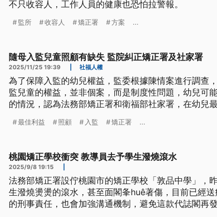
不只收容人，工作人員的健康也恐怕拉警報。
監所
收容人
矯正署
方案
...
隨母入監兒童照顧有缺失 監院糾正矯正署及社家署
2025/11/25 19:39
|
社福人權
為了保障入監的幼兒權益，監委根據陳情案進行調查
監兒童的權益，並非個案，而是制度性問題，幼兒可
的情況，認為法務部矯正署和衛福部社家署，在幼兒
上有所缺漏，糾正兩單位，要求行政院督促全面檢討
最佳利益
照顧
入監
矯正署
...
桃園矯正學校衝突 教導員去予學生潑燒滾水
2025/9/8 19:15
|
法務部矯正署設佇桃園市的矯正學校「敦品中學」，昨昏 
生潑燒燙燙的滾水，甚至面閣夆huê著傷，目前已經
的刑事責任，也會加強溝通機制，避免這款代誌閣再
文）