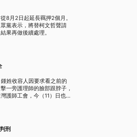
從8月2日起延長羈押2個月。
民眾黨表示，將替柯文哲聲請
定結果再做後續處理。
全
名鍾姓收容人因要求看之前的
攻擊一旁護理師的臉部跟脖子，
灣護師工會，今（11）日也要
人身安全。
人判刑