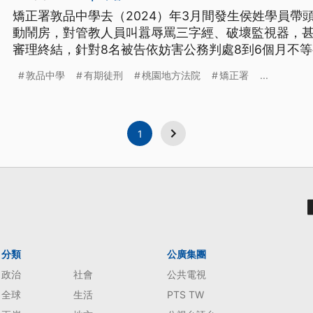
矯正署敦品中學去（2024）年3月間發生侯姓學員帶
動鬧房，對管教人員叫囂辱罵三字經、破壞監視器，
審理終結，針對8名被告依妨害公務判處8到6個月不
敦品中學
有期徒刑
桃園地方法院
矯正署
...
1
分類
公廣集團
政治
社會
公共電視
全球
生活
PTS TW