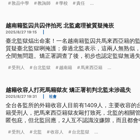
敦品中學
教誨師
學校
責任
...
越南籍監囚共囚伴拍死 北監處理被質疑掩崁
2025/8/27 19:15
|
臺北監獄煏出命案！一名越南籍監囚共馬來西亞籍的
質疑臺北監獄咧掩護；毋過北監表示，這兩人無熟似
仝間無問題。矯正署調查了後，初步也認定監獄無過
文）
受刑人
台北監獄
越南籍
馬來西亞籍
...
越籍收容人打死馬籍獄友 矯正署初判北監未涉疏失
2025/8/27 19:31
|
社會
全台各監所的外籍收容人目前有1409人，主要收容的
籍受刑人，把馬來西亞籍獄友毆打致死，北監的相關
匿包庇，但北監回應，2人互不認識沒嫌隙，而且都會
定。矯正署調查後，也初判獄方未涉疏失。
受刑人
北監
收容人
台北監獄
...