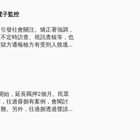
電子監控
，引發社會關注。矯正署強調，
取不定時訪查、視訊查核等，也
便獄方通報檢方有受刑人脫逃，
籲監所跟警政系統間的制度要更
開始，延長羈押2個月。民眾
講，往過毋捌有案例，會閣討
困難。另外，往過捌透過聲請暫
無同意，民間團體認為，投票權
。（新聞標題、導言為台語文）