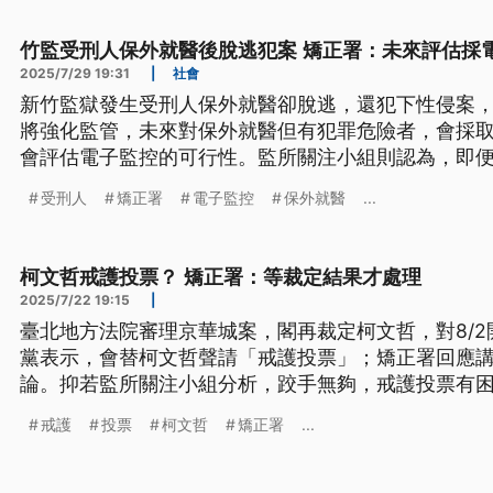
竹監受刑人保外就醫後脫逃犯案 矯正署：未來評估採
2025/7/29 19:31
|
社會
新竹監獄發生受刑人保外就醫卻脫逃，還犯下性侵案
將強化監管，未來對保外就醫但有犯罪危險者，會採
會評估電子監控的可行性。監所關注小組則認為，即
但如果檢警沒有積極查緝，恐怕就形同只有通報，呼
受刑人
矯正署
電子監控
保外就醫
...
完善。
柯文哲戒護投票？ 矯正署：等裁定結果才處理
2025/7/22 19:15
|
臺北地方法院審理京華城案，閣再裁定柯文哲，對8/2
黨表示，會替柯文哲聲請「戒護投票」；矯正署回應
論。抑若監所關注小組分析，跤手無夠，戒護投票有
時處份佮釋憲的方式，爭取受刑人「在監投票」，攏
戒護
投票
柯文哲
矯正署
...
受著憲法保障，行政機關袂使因為歹執行就攏毋去做