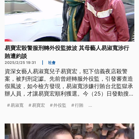
易寶宏殺警服刑轉外役監掀波 其母藝人易淑寬涉行
賄遭約談
2025/2/25 19:31
|
社會
資深女藝人易淑寬兒子易寶宏，犯下信義夜店殺警
案，被判刑定讞。先前曾經轉服外役監，引發審查造
假風波，如今檢方發現，易淑寬涉嫌行賄台北監獄承
辦人員，才讓易寶宏順利獲選。今（25）日發動搜
索，並且約談易淑寬，還有多名監所人員，全案朝貪
易淑寬
易寶宏
外役監
行賄
...
污等罪嫌偵辦。