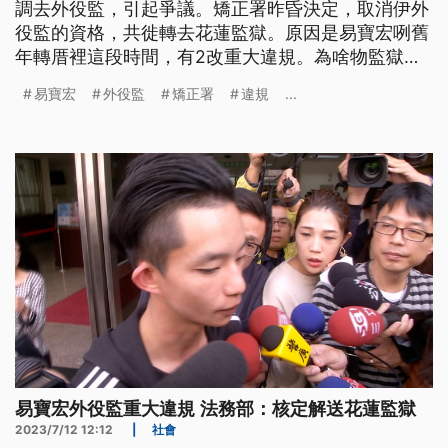
調去外役監，引起爭議。矯正署昨昏決定，取消伊外
役監的資格，共徙轉去花蓮監獄。原因是易寶宏咧舊
年轉厝裡這段時間，有2改重大違規。為啥物監獄拖
遐久才發現違規的情形咧？矯正署解釋講，是媒體搤
易寶宏
外役監
矯正署
違規
...
出來才知的。
易寶宏外役監重大違規 法務部：核定解送花蓮監獄
2023/7/12 12:12
|
社會