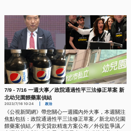
7月，已經懲處北監2名承辦人員申誡，卻遭矯正署退
回再議。
7/9 - 7/16 一週大事／政院通過性平三法修正草案 新
北幼兒園餵藥案偵結
2023/7/16 10:24
|
政治
《公視新聞網》帶您關心一週國內外大事，本週關注
焦點包括：政院通過性平三法修正草案／新北幼兒園
餵藥案偵結／青安貸款精進方案公布／外役監爭議／