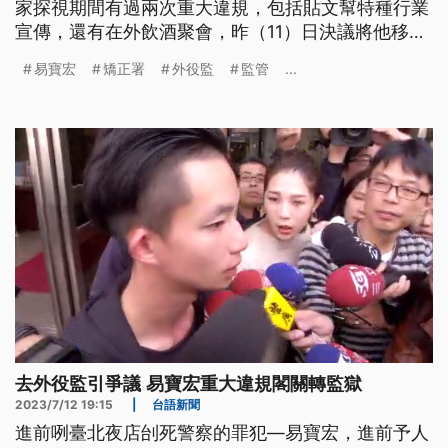
家探視期間有過兩次重大違規，包括貼文幫特種行業
宣傳，還有在外飲酒聚會，昨（11）日決議將他移回
花蓮監獄。只是拖了近1年才發現違規狀況？受刑人
易寶宏
矯正署
外役監
監管
...
在外是如何監管？矯正署解釋，因為媒體披露才知
情，易寶宏母親則低調回應，孩子已經有很大改變。
去外役監引爭議 易寶宏重大違規閣關轉監獄
2023/7/12 19:15
|
台語新聞
進前咧臺北夜店刣死警察的罪犯—易寶宏，進前予人