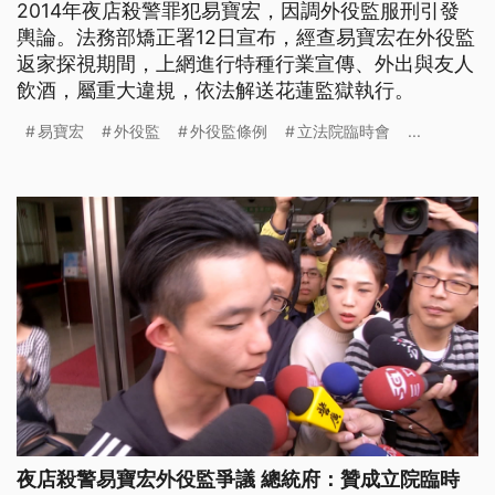
2014年夜店殺警罪犯易寶宏，因調外役監服刑引發
輿論。法務部矯正署12日宣布，經查易寶宏在外役監
返家探視期間，上網進行特種行業宣傳、外出與友人
飲酒，屬重大違規，依法解送花蓮監獄執行。
易寶宏
外役監
外役監條例
立法院臨時會
...
夜店殺警易寶宏外役監爭議 總統府：贊成立院臨時