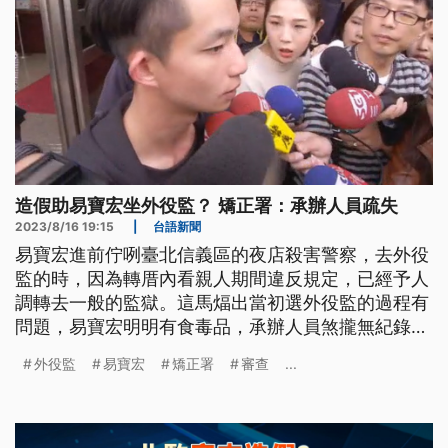
造假助易寶宏坐外役監？ 矯正署：承辦人員疏失
2023/8/16 19:15
|
台語新聞
易寶宏進前佇咧臺北信義區的夜店殺害警察，去外役
監的時，因為轉厝內看親人期間違反規定，已經予人
調轉去一般的監獄。這馬煏出當初選外役監的過程有
問題，易寶宏明明有食毒品，承辦人員煞攏無紀錄，
予伊順利入去外役監。法務部長蔡清祥知影了後，下
外役監
易寶宏
矯正署
審查
...
令矯正署嚴查，承辦人員予人依照貪瀆罪移送廉政
署，而且無排除有高層人員涉案。(本則新聞標題、
導言皆為臺語文)