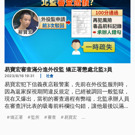
易寶宏審查滿分進外役監 矯正署懲處北監3員
2023/8/16 19:31
|
社會
易寶宏犯下信義夜店殺警案，先前在外役監服刑時，
因為返家探視期間違反規定，已經被調回一般監獄，
現在又爆出，當初的審查過程有弊端，北監承辦人員
在審查評比表的吸毒前科欄位勾錯，讓他最後以滿分
進到外役監。針對北監3名人員，矯正署祭出行政懲
矯正署
監所
審查
易寶宏
...
處外，廉政署也已經立案調查，釐清是否涉及貪瀆等
不法。