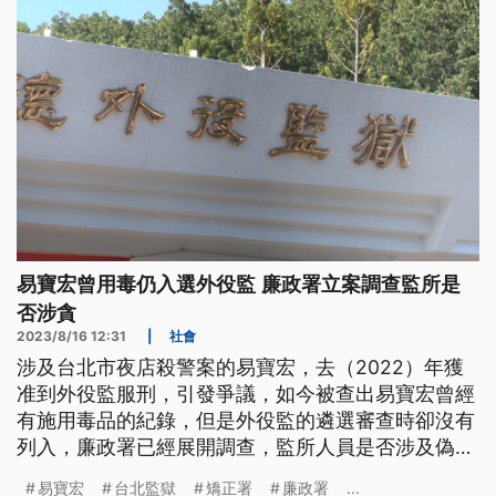
易寶宏曾用毒仍入選外役監 廉政署立案調查監所是
否涉貪
2023/8/16 12:31
|
社會
涉及台北市夜店殺警案的易寶宏，去（2022）年獲
准到外役監服刑，引發爭議，如今被查出易寶宏曾經
有施用毒品的紀錄，但是外役監的遴選審查時卻沒有
列入，廉政署已經展開調查，監所人員是否涉及偽造
文書與貪瀆情事。在行政責任部份，雖然台北監獄在
易寶宏
台北監獄
矯正署
廉政署
...