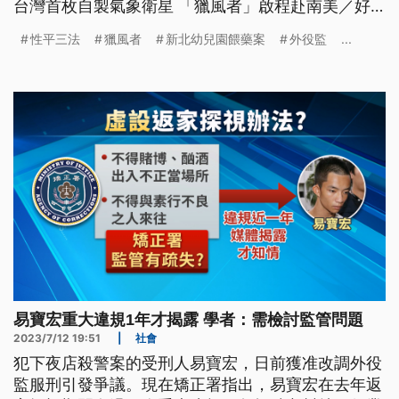
台灣首枚自製氣象衛星 「獵風者」啟程赴南美／好
萊塢演員與編劇展開罷工／皮塔角逐泰國總理失利／
性平三法
獵風者
新北幼兒園餵藥案
外役監
...
法國作家米蘭昆德拉逝世
易寶宏重大違規1年才揭露 學者：需檢討監管問題
2023/7/12 19:51
|
社會
犯下夜店殺警案的受刑人易寶宏，日前獲准改調外役
監服刑引發爭議。現在矯正署指出，易寶宏在去年返