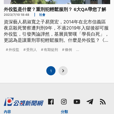
外役監是什麼？重刑犯輕鬆服刑？ 6大QA帶您了解
2023/7/10 18:48
|
社會
資深藝人易淑寬之子易寶宏，2014年在北市信義區
夜店殺死警察遭判刑9年，不過2019年入獄後卻可服
外役監，引發輿論譁然，基層員警嘆「學長白死」，
更認為是讓重刑罪犯輕鬆服刑。什麼是外役監？《公
視新聞網》帶您了解。
外役監
受刑人
有期徒刑
條例
...
1
內容
分類