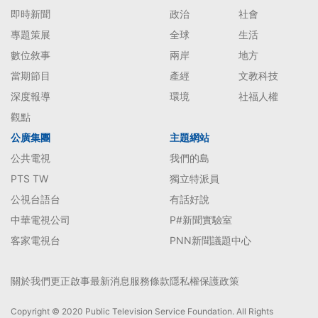
即時新聞
政治
社會
專題策展
全球
生活
數位敘事
兩岸
地方
當期節目
產經
文教科技
深度報導
環境
社福人權
觀點
公廣集團
主題網站
公共電視
我們的島
PTS TW
獨立特派員
公視台語台
有話好說
中華電視公司
P#新聞實驗室
客家電視台
PNN新聞議題中心
關於我們
更正啟事
最新消息
服務條款
隱私權保護政策
Copyright © 2020 Public Television Service Foundation. All Rights