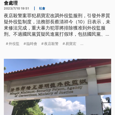
會處理
2023/7/10 19:51
|
社會
夜店殺警案罪犯易寶宏改調外役監服刑，引發外界質
疑外役監制度，法務部長蔡清祥今（10）日表示，未
來修法完成，重大暴力犯罪將排除獲准到外役監服
刑。不過國民黨質疑民進黨打假球，包括國民黨、時
代力量和民眾黨，都支持臨時會加速處理《外役監條
外役監
臨時會
夜店殺警
易寶宏
...
例》修法。總統府稍早也發聲明，贊成在立院臨時會
進行討論處理。