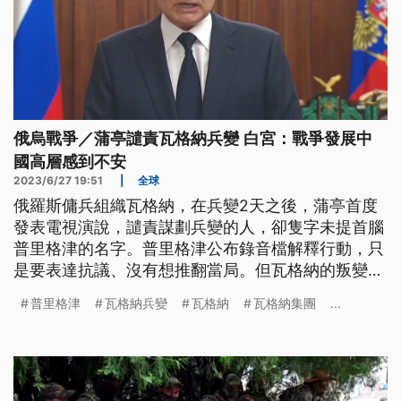
俄烏戰爭／蒲亭譴責瓦格納兵變 白宮：戰爭發展中
國高層感到不安
2023/6/27 19:51
|
全球
俄羅斯傭兵組織瓦格納，在兵變2天之後，蒲亭首度
發表電視演說，譴責謀劃兵變的人，卻隻字未提首腦
普里格津的名字。普里格津公布錄音檔解釋行動，只
是要表達抗議、沒有想推翻當局。但瓦格納的叛變餘
波盪漾，有白宮的國安會官員表示，中國高層對於烏
普里格津
瓦格納兵變
瓦格納
瓦格納集團
...
俄戰爭的事態發展也感到不安。