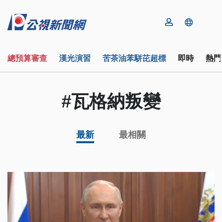
總預算審查
漢光演習
苦茶油苯駢芘超標
即時
熱門
#瓦格納叛變
最新
最相關