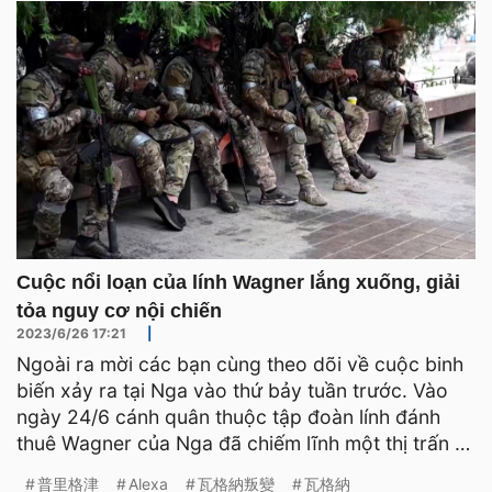
Cuộc nổi loạn của lính Wagner lắng xuống, giải
tỏa nguy cơ nội chiến
2023/6/26 17:21
|
Ngoài ra mời các bạn cùng theo dõi về cuộc binh
biến xảy ra tại Nga vào thứ bảy tuần trước. Vào
ngày 24/6 cánh quân thuộc tập đoàn lính đánh
thuê Wagner của Nga đã chiếm lĩnh một thị trấn ở
Nam bộ nướ
普里格津
Alexa
瓦格納叛變
瓦格納