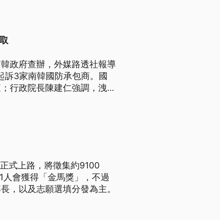
取
南韓政府查辦，外媒路透社報導
起訴3家南韓國防承包商。國
查；行政院長陳建仁強調，洩密
應，洩密影響國防，有損國家信
正式上路，將徵集約9100
有1人會獲得「金馬獎」，不過
專長，以及志願選填分發為主。