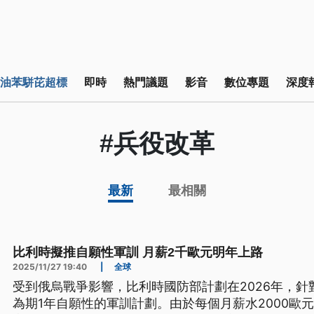
油苯駢芘超標
即時
熱門議題
影音
數位專題
深度
#兵役改革
最新
最相關
比利時擬推自願性軍訓 月薪2千歐元明年上路
2025/11/27 19:40
|
全球
受到俄烏戰爭影響，比利時國防部計劃在2026年，針對
為期1年自願性的軍訓計劃。由於每個月薪水2000歐