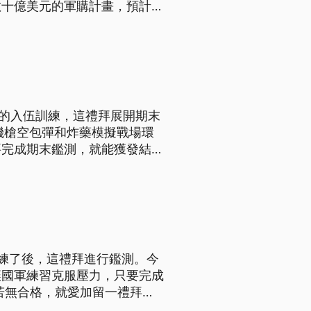
數十億美元的軍購計畫，預計購
月的入伍訓練，這禮拜展開期末
機槍空包彈和炸藥模擬戰場環
要完成期末鑑測，就能獲發結訓
訓1週進行補測。
練了後，這禮拜進行鑑測。今
讓國軍練習克服壓力，只要完成
若無合格，就愛加留一禮拜進