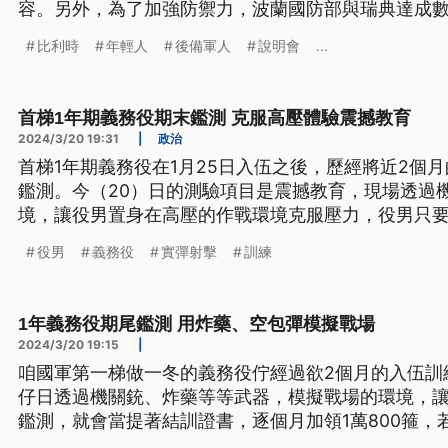
容。另外，為了加強防禦力，波蘭國防部與瑞典達成
買3艘新一代的潛艦，藉此強化波羅的海的周邊穩定。
比利時
年輕人
後備軍人
說明會
...
首梯1年期義務役期末鑑測 克服高壓體驗震撼教育
2024/3/20 19:31
|
政治
首梯1年期義務役在1月25日入伍之後，歷經將近2個
鑑測。今（20）日的測驗項目是震撼教育，現場透過
境，讓役男置身在高壓的作戰環境克服壓力，役男只
證書，每個月多領1萬800元專業加給，若不合格將留
役男
義務役
實彈射擊
訓練
1年義務役期尾鑑測 用炸藥、空包彈模擬戰場
2024/3/20 19:15
|
咱國軍第一梯做一冬的義務役佇經過欲2個月的入伍訓
仔日透過機關銃、炸藥等等武器，模擬戰場的環境，
鑑測，就會當提著結訓證書，逐個月加領1萬800箍，
行補考。（這條新聞標題、前言是臺語文。）