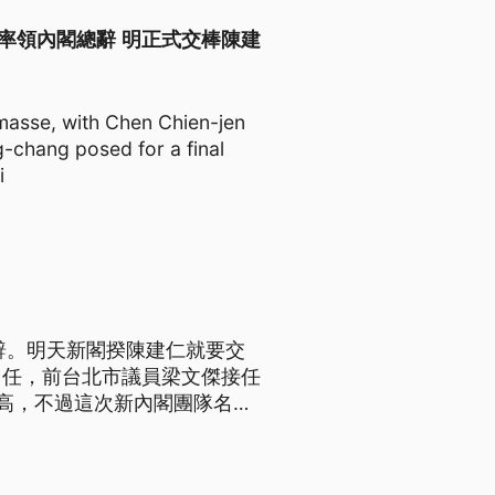
sse 蘇貞昌率領內閣總辭 明正式交棒陳建
masse, with Chen Chien-jen
-chang posed for a final
i
辭。明天新閣揆陳建仁就要交
留任，前台北市議員梁文傑接任
高，不過這次新內閣團隊名單