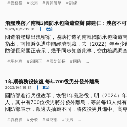
義務役
役男
實彈射擊
訓練
潛艦洩密／南韓3國防承包商遭查辦 陳建仁：洩密不可
2023/10/17 12:31
|
政治
國造潛艦爆出洩密案，協助打造的南韓國防承包商遭
指出，南韓避免遭中國經濟制裁，去（2022）年至少
防部長邱國正表示，幾乎同步知道此事，交由檢調調
不可取，影響我國取得頂尖技術；外交部長吳釗燮回
承包商
邱國正
國防部長
國防
...
用。
1年期義務役恢復 每年700役男分發外離島
2023/9/4 19:31
|
政治
國防部進行兵役改革，恢復1年義務役，明（2024）年
人，其中有700位役男將分發外離島，等於每13人就
國防部表示，跟過去抽籤不同，將依役男具備中、高
義務役
分發
國防部
役男
...