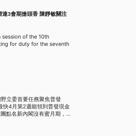
sion 洪孟楷連3會期搶頭香 陳靜敏關注
 session of the 10th
ing for duty for the seventh
朝野立委首要任務聚焦普發
最快4月第2週能領到普發現金
黨團點名新內閣沒有蜜月期，要
調，會緊盯兵役改革的配套政