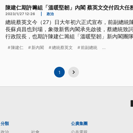
陳建仁期許籌組「溫暖堅韌」內閣 蔡英文交付四大任
2023/1/27 12:26
|
政治
總統蔡英文今（27）日大年初六正式宣布，前副總統
長蘇貞昌也到場，象徵新舊內閣承先啟後，蔡總統致
行政院長，也期許陳建仁籌組「溫暖堅韌」新內閣團
調，會全力以赴讓台灣成為幸福國家。
陳建仁
新內閣
總統蔡英文
前副總統
...
1
分類
公廣集團
政治
社會
公共電視