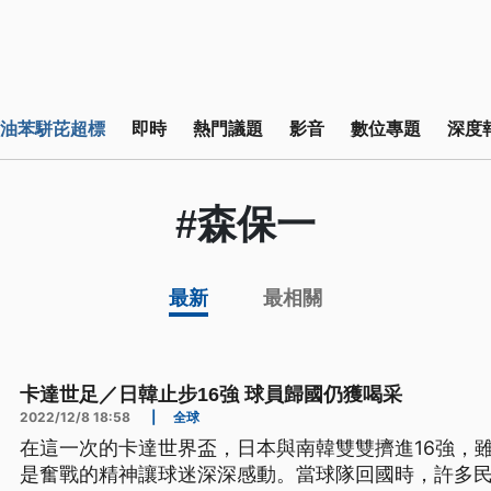
油苯駢芘超標
即時
熱門議題
影音
數位專題
深度
#森保一
最新
最相關
卡達世足／日韓止步16強 球員歸國仍獲喝采
2022/12/8 18:58
|
全球
在這一次的卡達世界盃，日本與南韓雙雙擠進16強，
是奮戰的精神讓球迷深深感動。當球隊回國時，許多