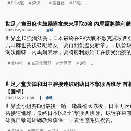
PK大戰
森保一
美聯社
16強
...
世足／吉田麻也鼓勵隊友未來爭取8強 內馬爾將勝利
2022/12/6 15:32
|
全球
世界盃16強淘汰賽，日本最終在PK大戰不敵克羅埃西
吉田麻也賽後鼓勵隊友「要再開創歷史新章」，以晉級
淘汰南韓，內馬爾表示，要將勝利獻給正在接受治療
利慶祝巴西贏得1970年世界盃冠軍的橫幅，向這位8
美聯社
克羅埃西亞
世界盃
8強
...
世足／堂安律和田中碧接連破網助日本擊敗西班牙 首
【圖輯】
2022/12/2 11:39
|
全球
世界盃小組賽E組最後一輪，繼贏德國隊後，日本再次
碧接連進球，最終日本以2比1擊敗西班牙。球迷在東
雄親自致電給總教練森保一，表達感謝與祝賀。
美聯社
西班牙
日本
16強
...