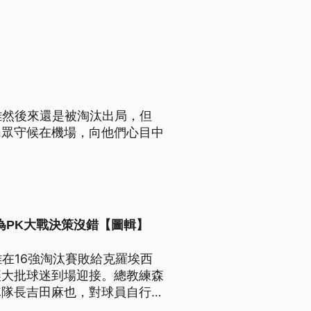
雖然後來還是被淘汰出局，但
民眾守候在機場，向他們心目中
為PK大戰決策沒錯【圖輯】
雖在16強淘汰賽敗給克羅埃西
讓大批球迷到場迎接。總教練森
隊隊長吉田麻也，對球員自行決
相同的決策。