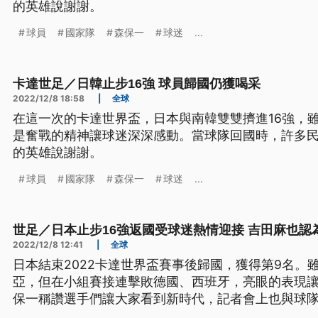
的英雄說謝謝。
球員
國家隊
森保一
球迷
...
卡達世足／日韓止步16強 球員歸國仍獲喝采
2022/12/8 18:58
|
全球
在這一次的卡達世界盃，日本與南韓雙雙擠進16強，
是奮戰的精神讓球迷深深感動。當球隊回國時，許多
的英雄說謝謝。
球員
國家隊
森保一
球迷
...
世足／日本止步16強返國受球迷熱情迎接 吉田麻也認
2022/12/8 12:41
|
全球
日本結束2022卡達世界盃賽事後歸國，獲得第9名。
亞，但在小組賽接連擊敗德國、西班牙，亮眼的表現
保一稱讚選手們讓大家看到新時代，記者會上也與球
定PK大戰上場人選一事進行說明，透露過往都是採取