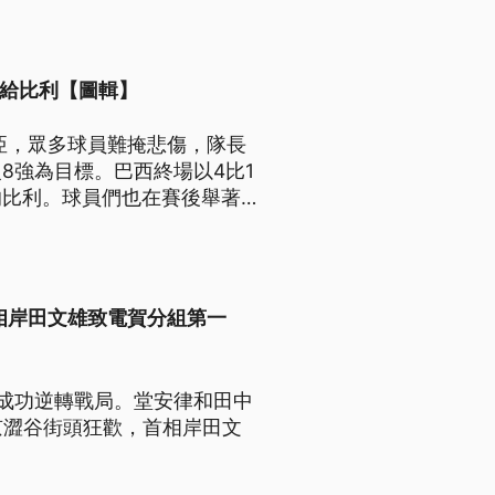
獻給比利【圖輯】
亞，眾多球員難掩悲傷，隊長
8強為目標。巴西終場以4比1
的比利。球員們也在賽後舉著比
2歲的傳奇球王致敬。
相岸田文雄致電賀分組第一
成功逆轉戰局。堂安律和田中
京澀谷街頭狂歡，首相岸田文