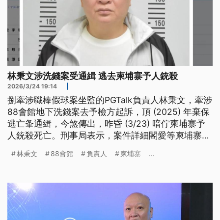
林秉文涉洗錢案受通緝 逃去柬埔寨予人銃殺
2026/3/24 19:14
|
捌牽涉職棒假球案坐監的PGTalk負責人林秉文，牽涉
88會館地下洗錢案去予檢方起訴，頂 (2025) 年棄保
逃亡夆通緝，今煞傳出，昨昏 (3/23) 暗佇柬埔寨予
人銃殺死亡。刑事局表示，案件詳細閣愛等柬埔寨調
查。（新聞標題、導言為台語文）
林秉文
88會館
負責人
柬埔寨
...