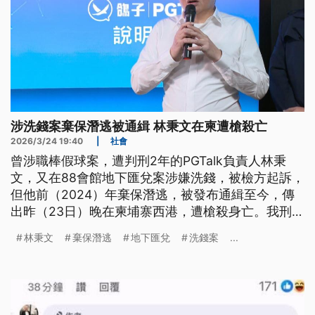
涉洗錢案棄保潛逃被通緝 林秉文在柬遭槍殺亡
2026/3/24 19:40
|
社會
曾涉職棒假球案，遭判刑2年的PGTalk負責人林秉
文，又在88會館地下匯兌案涉嫌洗錢，被檢方起訴，
但他前（2024）年棄保潛逃，被發布通緝至今，傳
出昨（23日）晚在柬埔寨西港，遭槍殺身亡。我刑事
局回應，案件細節仍待柬國調查，但我駐外單位已共
林秉文
棄保潛逃
地下匯兌
洗錢案
...
同協助家屬，處理後續事宜。