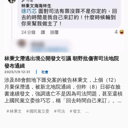
林秉文潛逃出境公開發文引議 朝野批傷害司法地院
發布通緝
2025/1/9 12:31
|
社會
涉及88會館地下匯兌案的被告林秉文，上個（12）
月棄保潛逃，被新北地院通緝，但昨（8）日卻在臉
書連續發文，強調逃亡不是因為司法問題，甚至還槓
上國民黨立委徐巧芯，稱「回去時間自己來訂」。朝
野立委同聲譴責林秉文的行為傷害司法公信力。傳出
林秉文
國民黨立委
司法
發文
...
林秉文可能在柬埔寨或日本，法務部長鄭銘謙回應，
他並不清楚，但相信司法機關會有掌握，也歡迎林秉
文投案。