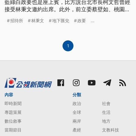
藍綠白政要也是座上賓，比方說台北市長柯文哲曾經
接受林秉文邀約出席。此外，前立委蔡壁如、桃園市
長鄭文燦，還有藍營立委林為洲等人也都被點名，曾
招待所
林秉文
地下匯兌
政要
...
經到這個地方用餐。
1
內容
分類
即時新聞
政治
社會
專題策展
全球
生活
數位敘事
兩岸
地方
當期節目
產經
文教科技