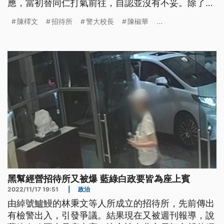
應，當初替同仁打氣前往，自認並沒有不妥。除了警
紀風波延燒，館長陳之漢日前還指控警方跟黑道勾
陳檡文
招待所
警大校長
陳椒華
...
結，不敢辦案，警政署長黃明昭今日則嚴正駁斥。
黑幫經營招待所又被爆 藍綠白政要皆為座上賓
2022/11/17 19:51
|
政治
由綽號鱸鰻的林秉文等人所成立的招待所，先前傳出
有檢警出入，引發爭議。結果現在又被週刊報導，說