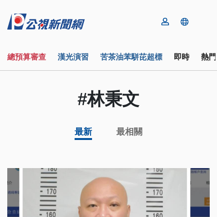
總預算審查
漢光演習
苦茶油苯駢芘超標
即時
熱門
#林秉文
最新
最相關