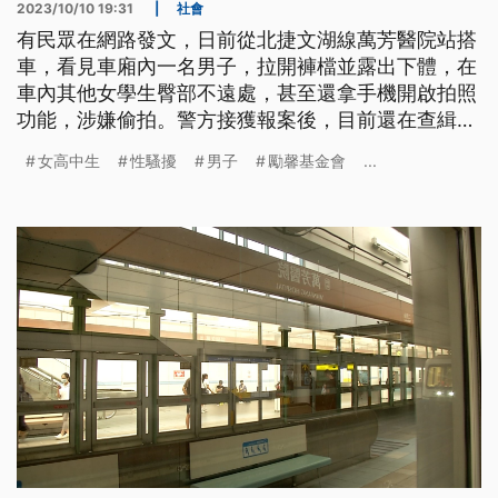
2023/10/10 19:31
|
社會
有民眾在網路發文，日前從北捷文湖線萬芳醫院站搭
車，看見車廂內一名男子，拉開褲檔並露出下體，在
車內其他女學生臀部不遠處，甚至還拿手機開啟拍照
功能，涉嫌偷拍。警方接獲報案後，目前還在查緝涉
案男子，也表示會加強巡守。
女高中生
性騷擾
男子
勵馨基金會
...