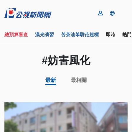
總預算審查
漢光演習
苦茶油苯駢芘超標
即時
熱門
#妨害風化
最新
最相關