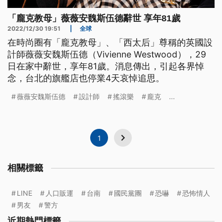
「龐克教母」薇薇安魏斯伍德辭世 享年81歲
2022/12/30 19:51
|
全球
在時尚圈有「龐克教母」、「西太后」尊稱的英國設
計師薇薇安魏斯伍德（Vivienne Westwood），29
日在家中辭世，享年81歲。消息傳出，引起各界悼
念，台北的旗艦店也停業4天哀悼追思。
薇薇安魏斯伍德
設計師
搖滾樂
龐克
...
1
相關標籤
LINE
人口販運
台南
國民黨團
恐嚇
恐怖情人
男友
警方
近期熱門標籤