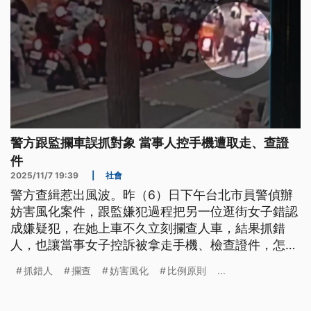
警方跟監攔車誤抓對象 當事人控手機遭取走、查證
件
2025/11/7 19:39
|
社會
警方查緝惹出風波。昨（6）日下午台北市員警偵辦
妨害風化案件，跟監嫌犯過程把另一位逛街女子錯認
成嫌疑犯，在她上車不久立刻攔查人車，結果抓錯
人，也讓當事女子控訴被拿走手機、檢查證件，怎麼
解釋警方也不相信，經過一陣混亂才還她清白。對
抓錯人
攔查
妨害風化
比例原則
...
此，偵辦全案的三民派出所回應，為了保全證據，暫
時將女子手機開啟飛航模式並未查看，對於錯認攔查