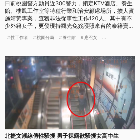
日前桃園警方動員近300警力，鎖定KTV酒店、養生
館、樓鳳工作室等特種行業和治安顧慮場所，擴大實
施靖黃專案，查獲非法從事性工作120人。其中有不
少外籍女子，更發現持觀光免簽護照來台的泰籍賣淫
女竟然是一名變性男。
性工作者
桃園分局
養生館
應召女
...
北捷文湖線傳性騷擾 男子裸露欲騷擾女高中生