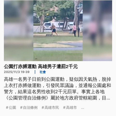
致歉，但也強調執法過程態度平和，沒有施予強制
力，尚符合規定及比例原則。
公園打赤膊運動 高雄男子遭罰2千元
2025/11/3 19:39
|
社會
高雄一名男子日前到公園運動，疑似因天氣熱，脫掉
上衣打赤膊做運動，引發民眾議論，並通報公園處和
警方，結果這名男性收到2千元罰單。事實上各地
《公園管理自治條例》屬於地方政府管轄範圍，目前
6都當中，包括台中市跟高雄市明文規定禁止在公園
公園
自治條例
高雄市民
高雄市
...
內赤身露體。