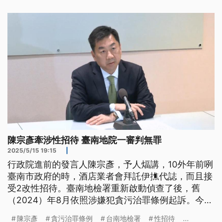
陳宗彥牽涉性招待 臺南地院一審判無罪
2025/5/15 19:15
|
行政院進前的發言人陳宗彥，予人煏講，10外年前咧
臺南市政府的時，酒店業者會拜託伊撨代誌，而且接
受2改性招待。臺南地檢署重新啟動偵查了後，舊
（2024）年8月依照涉嫌犯貪污治罪條例起訴。今仔
（5/15）下晡臺南地方法院一審開庭宣判，陳宗彥無
陳宗彥
貪污治罪條例
台南地檢署
性招待
...