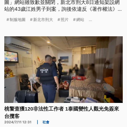
圖」網站雖致歉並關閉，新北市刑大8日通知架設網
站的43歲江姓男子到案，詢後依違反《著作權法》、
《個人資料保護法》與妨害風化等罪嫌，移送新北地
制服地圖
新北市刑大
照片
網站
...
檢署偵辦。
桃警查獲120非法性工作者 1泰國變性人觀光免簽來
台攬客
2024/7/11 12:31
|
社會