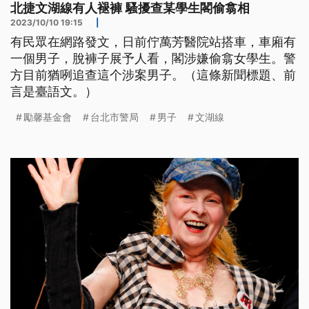
北捷文湖線有人褪褲 騷擾查某學生閣偷翕相
2023/10/10 19:15
|
有民眾在網路發文，日前佇萬芳醫院站搭車，車廂有
一個男子，脫褲子展予人看，閣涉嫌偷翕女學生。警
方目前猶咧追查這个涉案男子。（這條新聞標題、前
言是臺語文。）
勵馨基金會
台北市警局
男子
文湖線