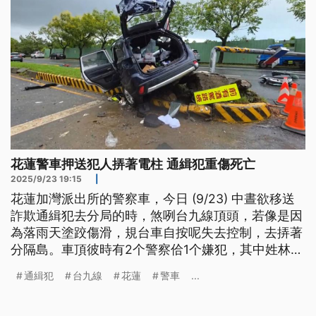
花蓮警車押送犯人挵著電柱 通緝犯重傷死亡
2025/9/23 19:15
|
花蓮加灣派出所的警察車，今日 (9/23) 中晝欲移送
詐欺通緝犯去分局的時，煞咧台九線頂頭，若像是因
為落雨天塗跤傷滑，規台車自按呢失去控制，去挵著
分隔島。車頂彼時有2个警察佮1个嫌犯，其中姓林的
通緝犯傷勢嚴重，當場無喘氣心跳，送病院猶是救無
通緝犯
台九線
花蓮
警車
...
轉來。（新聞標題、導言為台語文）