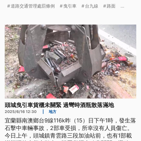
道路交通管理處罰條例
曳引車
台九線
路面
...
頭城曳引車貨櫃未關緊 過彎時酒瓶散落滿地
2025/6/16 12:30
|
地方
宜蘭縣南澳鄉台9線116k昨（15）日下午1時，發生落
石擊中車輛事故，2部車受損，所幸沒有人員傷亡。
今日上午，頭城鎮青雲路三段加油站前，也有1部載