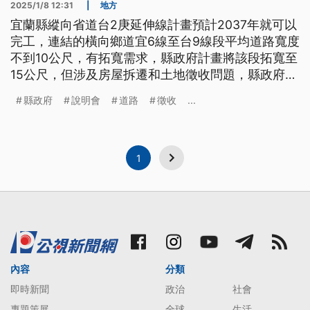
2025/1/8 12:31
|
地方
宜蘭縣縱向省道台2庚延伸線計畫預計2037年就可以
完工，連結的橫向鄉道宜6線至台9線段平均道路寬度
不到10公尺，有拓寬需求，縣政府計畫將該段拓寬至
15公尺，但涉及房屋拆遷和土地徵收問題，縣政府8
日到地方召開說明會，盼凝聚共識。
縣政府
說明會
道路
徵收
...
1
內容
分類
即時新聞
政治
社會
專題策展
全球
生活