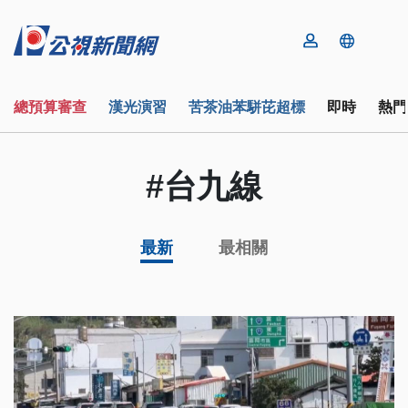
總預算審查
漢光演習
苦茶油苯駢芘超標
即時
熱門
#台九線
最新
最相關