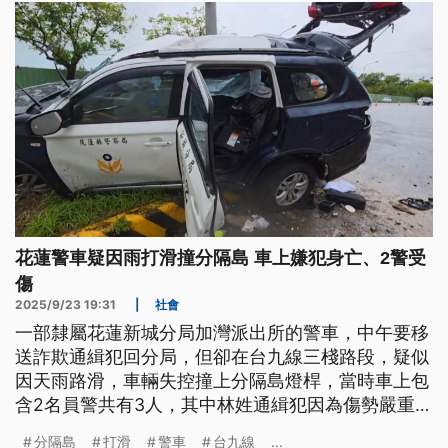
花蓮警車疑因雨打滑撞分隔島 車上嫌犯身亡、2警受
傷
2025/9/23 19:31
|
社會
一部隸屬花蓮新城分局加灣派出所的警車，中午要移
送詐欺通緝犯回分局，但卻在台九線三棧路段，疑似
因天雨路滑，車輛失控撞上分隔島燈桿，當時車上包
含2名員警共有3人，其中林姓通緝犯因為傷勢嚴重，
當場失去生命跡象，緊急送醫還是傷重不治。
分隔島
打滑
警車
台九線
...