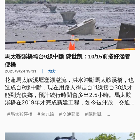
馬太鞍溪橋垮台9線中斷 陳世凱：10/15前搭好涵管
便橋
2025/9/24 19:31
|
地方
花蓮馬太鞍溪堰塞湖溢流，洪水沖斷馬太鞍溪橋，也
造成台9線中斷，現在用路人得走台11線接台30線才
能到光復鄉，預計繞行時間會多出2.5小時。馬太鞍
溪橋在2019年才完成新建工程，如今被沖毀，交通
部長陳世凱今（24）日到現場視察後，要求公路局在
馬太鞍溪橋
台九線
交通部長
陳世凱
...
10月15日前搭建好涵管便橋應急，明（2025）年春
節前完成鋼便橋，年底前完成單線的永久橋梁。