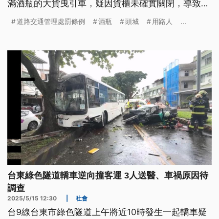
滿酒瓶的大貨曳引車，疑因貨櫃未確實關閉，導致過
彎時車上酒瓶散落一地，警方表示可依《道交條例》
道路交通管理處罰條例
酒瓶
頭城
用路人
...
開罰。
台東綠色隧道轎車逆向撞客運 3人送醫、車禍原因待
調查
2025/5/15 12:30
|
社會
台9線台東市綠色隧道上午將近10時發生一起轎車疑