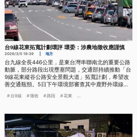
台9線花東拓寬計劃環評 環委：涉農地徵收應謹慎
2026/3/5 19:39
|
地方
台九線全長446公里，是東台灣串聯南北的重要公路
動脈，部分路段出現壅塞問題，交通部持續推動「台
9線花東縱谷公路安全景觀大道」拓寬計劃，希望改
善交通瓶頸。5日下午環境部審查其中鹿野外環線約
8.9公里的拓寬，環評委員關切涉及的農地徵收，會
台9線
徵收
路段
花東
...
影響農民權益。