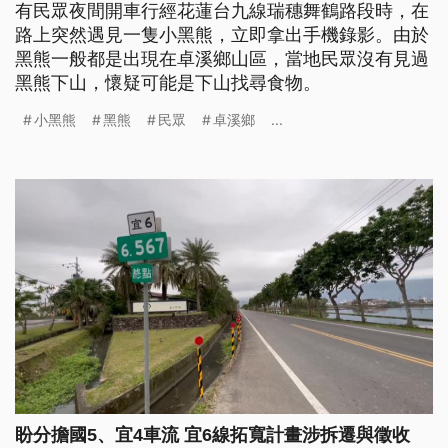
有民眾夜間開車行經花蓮台九線瑞穗舞鶴路段時，在
路上突然遇見一隻小黑熊，立即拿出手機錄影。由於
黑熊一般都是出現在卓溪鄉山區，當地民眾沒有見過
黑熊下山，懷疑可能是下山找尋食物。
小黑熊
黑熊
民眾
卓溪鄉
...
盼分擔國5、宜4車流 宜6線拓寬計畫涉拆遷與徵收