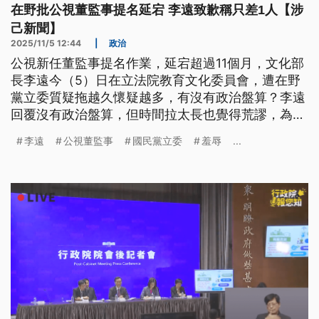
在野批公視董監事提名延宕 李遠致歉稱只差1人【涉
己新聞】
2025/11/5 12:44
|
政治
公視新任董監事提名作業，延宕超過11個月，文化部
長李遠今（5）日在立法院教育文化委員會，遭在野
黨立委質疑拖越久懷疑越多，有沒有政治盤算？李遠
回覆沒有政治盤算，但時間拉太長也覺得荒謬，為此
道歉，李遠強調，人選一直在挑，目前只差一位，會
李遠
公視董監事
國民黨立委
羞辱
...
再努力。