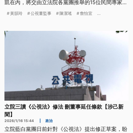
凱在內，將交由立法院各黨團推舉的15位民間專家、
學者代表，組成的審查委員會審查。
黃韻玲
公視董監事
陳潔瑤
詹怡宜
...
立院三讀《公視法》修法 刪董事延任條款【涉己新
聞】
2026/1/16 15:44
|
政治
立院藍白黨團日前針對《公視法》提出修正草案，盼