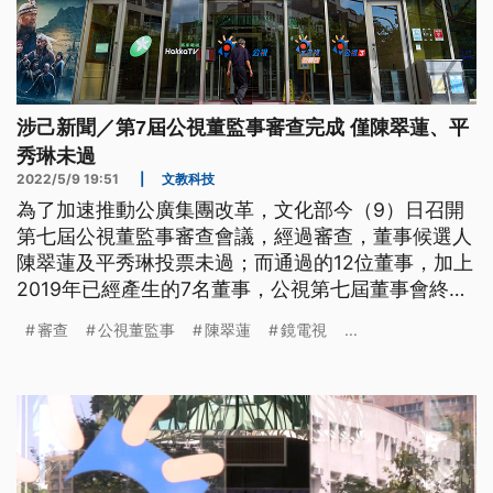
涉己新聞／第7屆公視董監事審查完成 僅陳翠蓮、平
秀琳未過
2022/5/9 19:51
|
文教科技
為了加速推動公廣集團改革，文化部今（9）日召開
第七屆公視董監事審查會議，經過審查，董事候選人
陳翠蓮及平秀琳投票未過；而通過的12位董事，加上
2019年已經產生的7名董事，公視第七屆董事會終於
順利組成。
審查
公視董監事
陳翠蓮
鏡電視
...