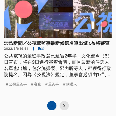
涉己新聞／公視董監事最新候選名單出爐 5/9將審查
2022/5/6 19:51
|
政治
公共電視的董監事改選已延宕2年半，文化部今（6）
日宣布，將在9日進行審查會議，而且最新的候選人
名單也出爐，包含施振榮、郭力昕等人，都獲得行政
院提名。因為《公視法》規定，董事會必須由17到21
名董事組成，但目前只有7名董事通過審查。文化部
公視董監事
審查
董監事
候選人
表示，關於公視第7屆董監事遴選，行政院已經再提
名14位董事候選人，還有包括劉啟群等4位監事候選
人，希望審查順利通過。
1