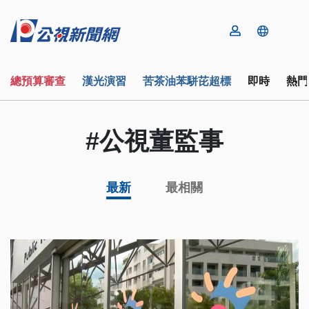
總預算審查
漢光演習
苦茶油苯駢芘超標
即時
熱門
#公視董監事
最新
最相關