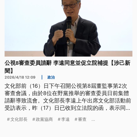
公視8審查委員請辭 李遠同意並促立院補提【涉己新
聞】
2026/4/18 12:09
|
政治
文化部前（16）日下午召開公視第8屆董監事第2次
審查會議，由於8位在野黨推舉的審查委員日前集體
請辭導致流會。文化部長李遠上午出席文化部活動前
受訪表示，昨（17）日已收到立法院的函，表示同意
8位委員辭職，將函請行政院再發信給立法院，希望
文化部長
政黨協商
李遠
審查
...
儘快產生新的8個委員。