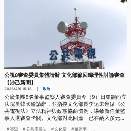
公視8審查委員集體請辭 文化部籲回歸理性討論審查
【涉己新聞】
2026/4/9 15:18
|
政治
公廣集團8名董事監察人審查委員今（9）日集體向立
法院長韓國瑜請辭，並指控文化部長李遠未遵循《公
共電視法》立法精神與政黨協商慣例，導致新任董監
事人選審查卡關。文化部對此回應，已在納入多元代
表後提出第2次名單，且法條中未規定須政黨協商，
審查
公共電視法
文化部
董監事
...