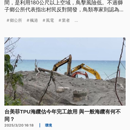
間，是利用180公尺以上空域，鳥擊風險低。不過獅
子鄉公所代表指出村民反對開發，鳥類專家則認為會
有鳥擊問題，環評委員更質疑設在這邊是要猛禽過五
鄉公所
楓港
風電
業者
...
關斬六將嗎？
台美菲TPU海纜估今年完工啟用 與一般海纜有何不
同？
2025/3/20 16:18
|
環境