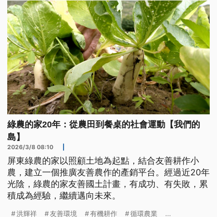
綠農的家20年：從農田到餐桌的社會運動【我們的
島】
2026/3/8 08:10
|
屏東綠農的家以照顧土地為起點，結合友善耕作小
農，建立一個推廣友善農作的產銷平台。經過近20年
光陰，綠農的家友善國土計畫，有成功、有失敗，累
積成為經驗，繼續邁向未來。
洪輝祥
友善環境
有機耕作
循環農業
...