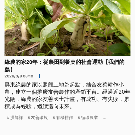
綠農的家20年：從農田到餐桌的社會運動【我們的
島】
2026/3/8 08:10
|
屏東綠農的家以照顧土地為起點，結合友善耕作小
農，建立一個推廣友善農作的產銷平台。經過近20年
光陰，綠農的家友善國土計畫，有成功、有失敗，累
積成為經驗，繼續邁向未來。
洪輝祥
友善環境
有機耕作
循環農業
...