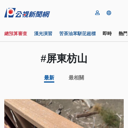
總預算審查
漢光演習
苦茶油苯駢芘超標
即時
熱門
#屏東枋山
最新
最相關