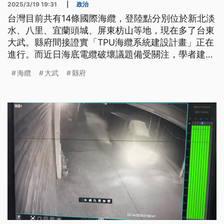
2025/3/19 19:31
|
政治
台灣目前共有14條國際海纜，登陸點分別位於新北淡
水、八里、宜蘭頭城、屏東枋山等地，現在多了台東
大武。縣府間接證實「TPU海纜系統建設計畫」正在
進行。而近日海底電纜破壞議題備受關注，學者建議
要強化通訊韌性，除了透過不同海纜、多軌道衛星、
海纜
大武
縣府
微波等相互備援，也要全力增加海纜站以及備援機
房，才能多管齊下降低風險。