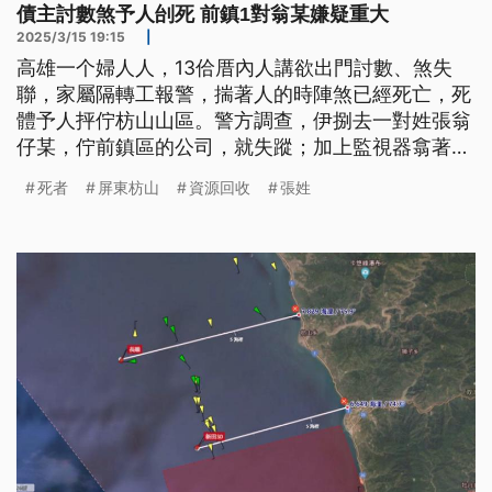
債主討數煞予人刣死 前鎮1對翁某嫌疑重大
2025/3/15 19:15
|
高雄一个婦人人，13佮厝內人講欲出門討數、煞失
聯，家屬隔轉工報警，揣著人的時陣煞已經死亡，死
體予人抨佇枋山山區。警方調查，伊捌去一對姓張翁
仔某，佇前鎮區的公司，就失蹤；加上監視器翕著，
這對翁仔某捌租車出門，也佇車內底發現血跡反應，
死者
屏東枋山
資源回收
張姓
予人按照殺人罪移送偵辦。（這則新聞標題、前言為
臺語文。）