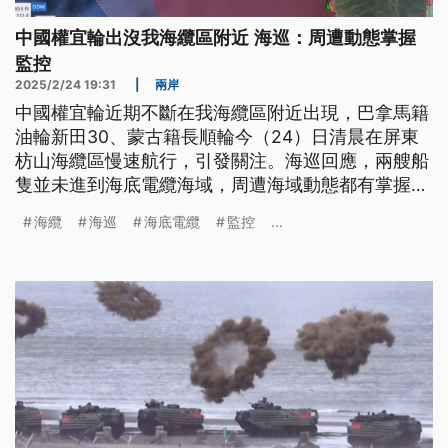
中國權宜輪出沒我海纜區附近 海巡：周遭動態掌握
監控
2025/2/24 19:31
|
兩岸
中國權宜輪近期不斷在我海纜區附近出現，巴拿馬籍
油輪新田30、蒙古籍長順輪今（24）日清晨在屏東
枋山海纜區慢速航行，引發關注。海巡回應，兩艘船
隻並未進到海底電纜海域，周遭海域動態都有掌握監
控。
海纜
海巡
海底電纜
監控
...