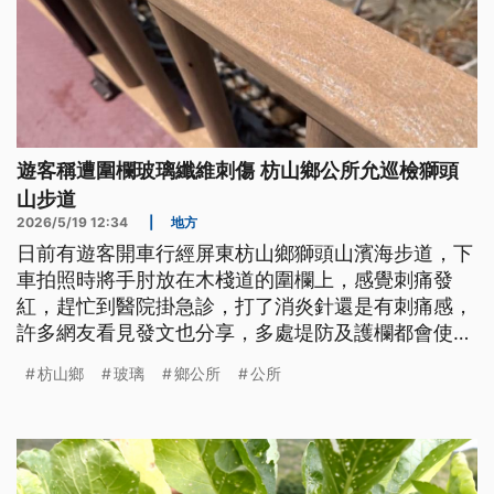
遊客稱遭圍欄玻璃纖維刺傷 枋山鄉公所允巡檢獅頭
山步道
2026/5/19 12:34
|
地方
日前有遊客開車行經屏東枋山鄉獅頭山濱海步道，下
車拍照時將手肘放在木棧道的圍欄上，感覺刺痛發
紅，趕忙到醫院掛急診，打了消炎針還是有刺痛感，
許多網友看見發文也分享，多處堤防及護欄都會使用
玻璃纖維，推估是被玻璃纖維割傷。當地公所則回
枋山鄉
玻璃
鄉公所
公所
應，圍欄10年施做時的確有玻璃纖維，可能年久失修
導致，將先封閉現場進行全面巡檢。