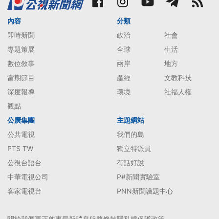
內容
分類
即時新聞
政治
社會
專題策展
全球
生活
數位敘事
兩岸
地方
當期節目
產經
文教科技
深度報導
環境
社福人權
觀點
公廣集團
主題網站
公共電視
我們的島
PTS TW
獨立特派員
公視台語台
有話好說
中華電視公司
P#新聞實驗室
客家電視台
PNN新聞議題中心
關於我們
更正啟事
最新消息
服務條款
隱私權保護政策