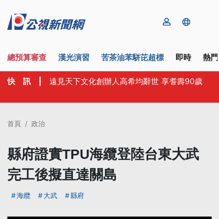
總預算審查
漢光演習
苦茶油苯駢芘超標
即時
熱門
快 訊
|
遠見天下文化創辦人高希均辭世 享耆壽90歲
首頁
政治
縣府證實TPU海纜登陸台東大武
完工後擬直達關島
海纜
大武
縣府