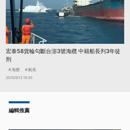
宏泰58貨輪勾斷台澎3號海纜 中籍船長判3年徒
刑
海纜
船長
2025/6/12 19:30
編輯推薦