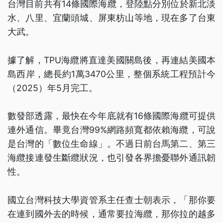
台灣目前共有14條國際海纜，登陸點分別位於新北淡
水、八里、宜蘭頭城、屏東枋山等地，現在多了台東
大武。
據了解，TPU海纜將直達美國關島後，再連結美國本
島西岸，總長約1萬3470公里，整個系統工程預計今
（2025）年5月完工。
數發部透露，最快在今年底就有16條國際海纜可提供
連外通信。畢竟台灣99%網路頻寬都依賴海纜，可說
是台灣的「數位生命線」。不過日前台馬第二、第三
海纜接連發生斷纜狀況，也引發各界擔憂聯外通訊韌
性。
國立台灣科技大學資管系主任查士朝表示，「那你要
在連到國外去的時候，通常要拉海纜，那你拉的越多