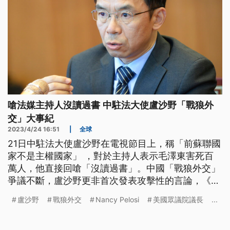
嗆法媒主持人沒讀過書 中駐法大使盧沙野「戰狼外
交」大事紀
2023/4/24 16:51
|
全球
21日中駐法大使盧沙野在電視節目上，稱「前蘇聯國
家不是主權國家」 ，對於主持人表示毛澤東害死百
萬人，他直接回嗆「沒讀過書」。中國「戰狼外交」
爭議不斷，盧沙野更非首次發表攻擊性的言論，《公
視新聞網》帶你了解中國外交轉變。
盧沙野
戰狼外交
Nancy Pelosi
美國眾議院議長
...