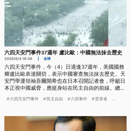
六四天安門事件37週年 盧比歐：中國無法抹去歷史
2026/6/4 19:39
|
全球
六四天安門事件，今（4）日適逢37週年，美國國務
卿盧比歐表達關切，表示中國審查無法抹去歷史。天
安門學運領袖吾爾開希也在日本召開記者會，呼籲日
本正視中國威脅，應挺身站在民主自由的前線。總統
賴清德臉書發文，期盼中國正視六四事件，承認真
六四天安門事件
民主自由
六四事件
受害者
...
相、撫慰傷痛，開啟和解與對話。民團與NGO團體晚
間舉行哀悼晚會，呼籲社會正視中國跨國鎮壓，打擊
民主自由。