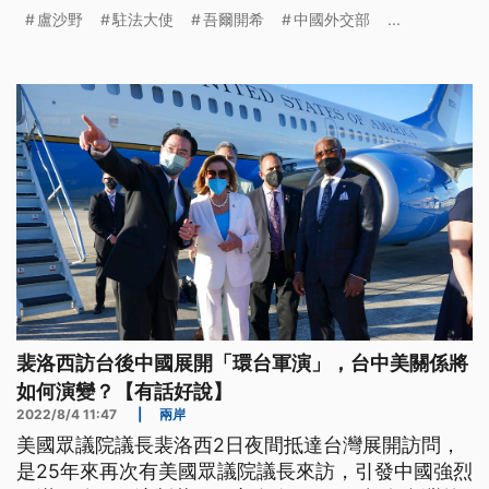
長吾爾開希表示，已透過管道向法國政府抗議，呼籲
盧沙野
駐法大使
吾爾開希
中國外交部
...
法國驅逐盧沙野。
裴洛西訪台後中國展開「環台軍演」，台中美關係將
如何演變？【有話好說】
2022/8/4 11:47
|
兩岸
美國眾議院議長裴洛西2日夜間抵達台灣展開訪問，
是25年來再次有美國眾議院議長來訪，引發中國強烈