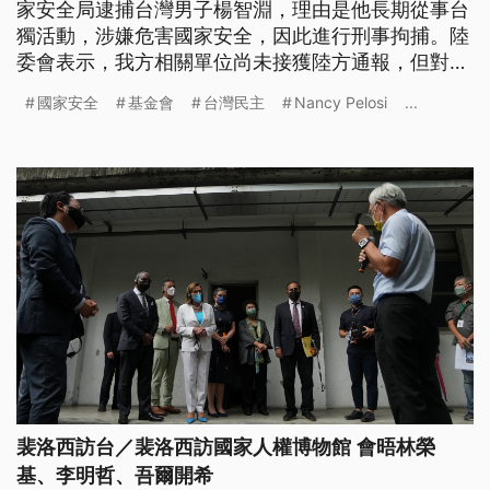
家安全局逮捕台灣男子楊智淵，理由是他長期從事台
獨活動，涉嫌危害國家安全，因此進行刑事拘捕。陸
委會表示，我方相關單位尚未接獲陸方通報，但對於
中共動輒以國家安全為由拘禁台人，表達嚴正抗議。
國家安全
基金會
台灣民主
Nancy Pelosi
...
裴洛西訪台／裴洛西訪國家人權博物館 會晤林榮
基、李明哲、吾爾開希