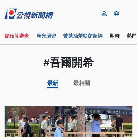
總預算審查
漢光演習
苦茶油苯駢芘超標
即時
熱門
#吾爾開希
最新
最相關