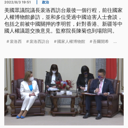
2022/8/3 19:51
|
政治
美國眾議院議長裴洛西訪台最後一個行程，前往國家
人權博物館參訪，並和多位受過中國迫害人士會談，
包括之前被中國關押的李明哲，針對香港、新疆等中
國人權議題交換意見。監察院長陳菊也到場陪同。
裴洛西
裴洛西訪台
國家人權博物館
吾爾開希
...