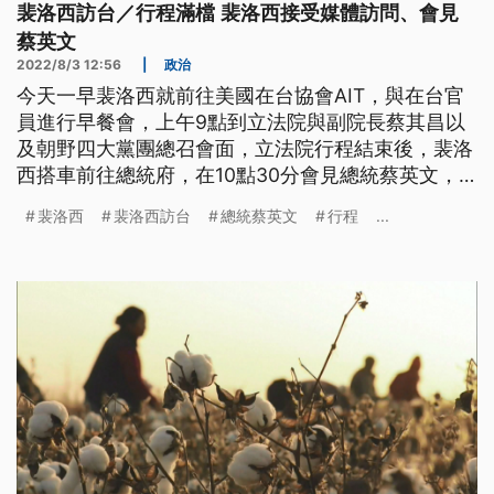
裴洛西訪台／行程滿檔 裴洛西接受媒體訪問、會見
蔡英文
2022/8/3 12:56
|
政治
今天一早裴洛西就前往美國在台協會AIT，與在台官
員進行早餐會，上午9點到立法院與副院長蔡其昌以
及朝野四大黨團總召會面，立法院行程結束後，裴洛
西搭車前往總統府，在10點30分會見總統蔡英文，
蔡總統頒授裴洛西「特種大綬卿雲勳章」，表彰與感
裴洛西
裴洛西訪台
總統蔡英文
行程
...
謝裴洛西對台灣的堅定支持，裴洛西之後跟蔡總統共
同出席媒體互動會。中午12點，總統在台北賓館舉行
午宴接待裴洛西，下午2點造訪景美人權園區，據了
解，可能跟吾爾開希、林榮基