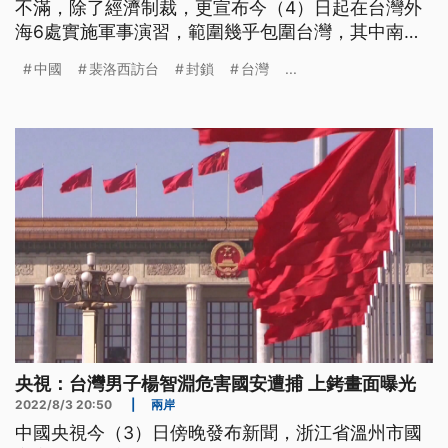
不滿，除了經濟制裁，更宣布今（4）日起在台灣外
海6處實施軍事演習，範圍幾乎包圍台灣，其中南部
海域相較1996台海危機，實彈射擊區域明顯擴大，
中國
裴洛西訪台
封鎖
台灣
...
更觸及台灣領海。
央視：台灣男子楊智淵危害國安遭捕 上銬畫面曝光
2022/8/3 20:50
|
兩岸
中國央視今（3）日傍晚發布新聞，浙江省溫州市國