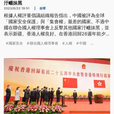
汙衊抹黑
2023/6/22 19:51
|
全球
根據人權評量倡議組織報告指出，中國被評為全球
「國家安全保護」與「集會權」最差的國家。不過中
國在聯合國人權理事會上反擊其他國家汙衊抹黑，並
表示新疆、香港人權良好。在香港回歸26週年前夕，
特首李家超表示《基本法》23條最晚明（2024）年
國家安全
聯合國人權理事會
人權
中國
...
完成立法，一定會在他任內完成。