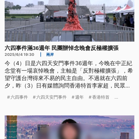
六四事件滿36週年 民團辦悼念晚會反極權擴張
2025/6/4 19:30
|
兩岸
今（4）日是六四天安門事件36週年，今晚在中正紀
念堂有一場哀悼晚會，主軸是「反對極權擴張」，希
望守護台灣得來不易的民主自由。不過就在六四前
夕，昨（3）日有媒體詢問香港特首李家超，民眾是
否可以到維多利亞公園點蠟燭悼念，李家超僅表示，
六四事件
六四天安門事件
週年
香港特首
...
任何活動都必須符合法律要求，不能違法。