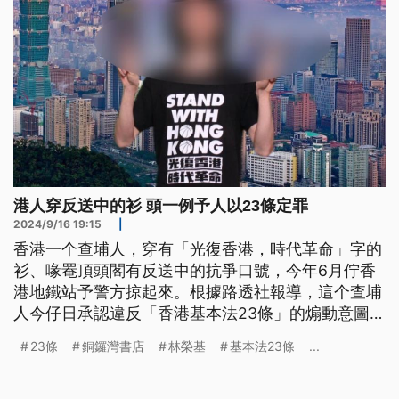
港人穿反送中的衫 頭一例予人以23條定罪
2024/9/16 19:15
|
香港一个查埔人，穿有「光復香港，時代革命」字的
衫、喙罨頂頭閣有反送中的抗爭口號，今年6月佇香
港地鐵站予警方掠起來。根據路透社報導，這个查埔
人今仔日承認違反「香港基本法23條」的煽動意圖
罪，成做「23條」立法了後，頭一个予人定罪的人。
23條
銅鑼灣書店
林榮基
基本法23條
...
（這條新聞標題、前言是臺語文。）