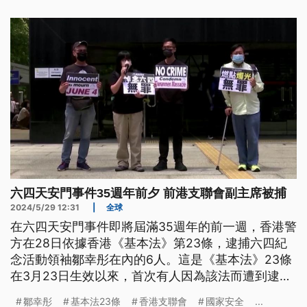
六四天安門事件35週年前夕 前港支聯會副主席被捕
2024/5/29 12:31
|
全球
在六四天安門事件即將屆滿35週年的前一週，香港警
方在28日依據香港《基本法》第23條，逮捕六四紀
念活動領袖鄒幸彤在內的6人。這是《基本法》23條
在3月23日生效以來，首次有人因為該法而遭到逮
捕。鄒幸彤等人一旦被定罪，最高可被判處7年徒
鄒幸彤
基本法23條
香港支聯會
國家安全
...