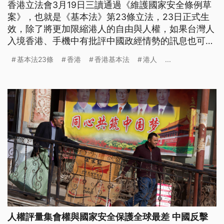
香港立法會3月19日三讀通過《維護國家安全條例草
案》，也就是《基本法》第23條立法，23日正式生
效，除了將更加限縮港人的自由與人權，如果台灣人
入境香港、手機中有批評中國政經情勢的訊息也可能
無端入罪。在台香港人出面提出沉痛抗議，指出相關
基本法23條
香港
香港基本法
港人
...
罪行的定義籠統、執法界線模糊，任何人都可能不自
知踩到紅線、面臨牢獄之災。
人權評量集會權與國家安全保護全球最差 中國反擊