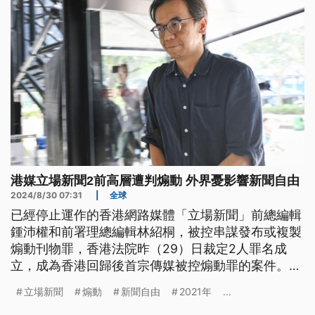
港媒立場新聞2前高層遭判煽動 外界憂影響新聞自由
2024/8/30 07:31
|
全球
已經停止運作的香港網路媒體「立場新聞」前總編輯
鍾沛權和前署理總編輯林紹桐，被控串謀發布或複製
煽動刊物罪，香港法院昨（29）日裁定2人罪名成
立，成為香港回歸後首宗傳媒被控煽動罪的案件。2
人最高將面臨2年監禁，外界則擔憂此舉恐產生寒蟬
立場新聞
煽動
新聞自由
2021年
...
效應，削弱新聞自由。