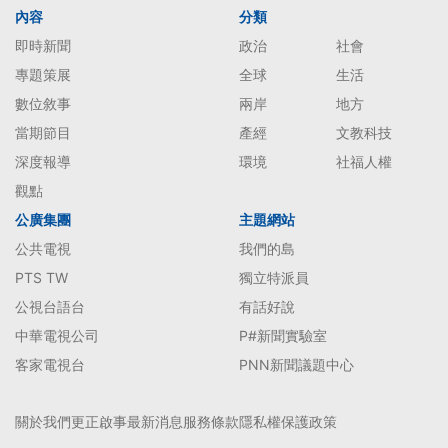
內容
分類
即時新聞
政治
社會
專題策展
全球
生活
數位敘事
兩岸
地方
當期節目
產經
文教科技
深度報導
環境
社福人權
觀點
公廣集團
主題網站
公共電視
我們的島
PTS TW
獨立特派員
公視台語台
有話好說
中華電視公司
P#新聞實驗室
客家電視台
PNN新聞議題中心
關於我們
更正啟事
最新消息
服務條款
隱私權保護政策