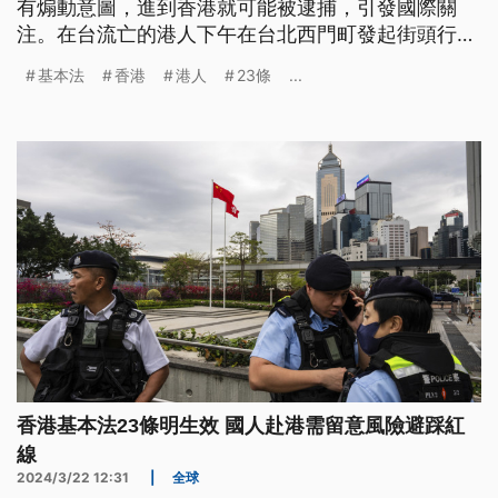
有煽動意圖，進到香港就可能被逮捕，引發國際關
注。在台流亡的港人下午在台北西門町發起街頭行
動，串聯全球23個城市向惡法抗議，喊話台灣一同聲
基本法
香港
港人
23條
...
援香港。
香港基本法23條明生效 國人赴港需留意風險避踩紅
線
2024/3/22 12:31
|
全球