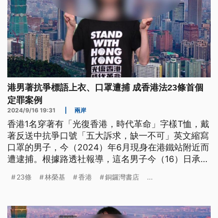
港男著抗爭標語上衣、口罩遭捕 成香港法23條首個
定罪案例
2024/9/16 19:31
|
兩岸
香港1名穿著有「光復香港，時代革命」字樣T恤，戴
著反送中抗爭口號「五大訴求，缺一不可」英文縮寫
口罩的男子，今（2024）年6月現身在港鐵站附近而
遭逮捕。根據路透社報導，這名男子今（16）日承認
違《香港基本法》23條的煽動意圖罪，成為「23
23條
林榮基
香港
銅鑼灣書店
...
條」立法後，被定罪的第一人，香港法院預計在19日
宣判。