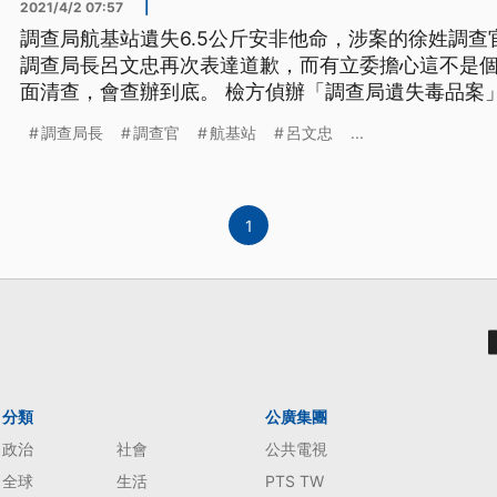
2021/4/2 07:57
|
調查局航基站遺失6.5公斤安非他命，涉案的徐姓調
調查局長呂文忠再次表達道歉，而有立委擔心這不是
面清查，會查辦到底。 檢方偵辦「調查局遺失毒品案」
翼而飛，懷疑藏有內鬼，日前指揮北機站再約談時任
調查局長
調查官
航基站
呂文忠
...
延燒，調查局長呂文忠1日到立法院接受質詢前，再度
「對於我們航基站遺失毒品
1
分類
公廣集團
政治
社會
公共電視
全球
生活
PTS TW