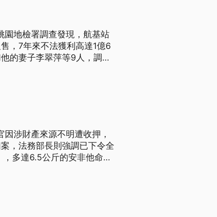
，桃園地檢署調查發現，航基站
售，7年來不法獲利高達1億6
他的妻子李翠萍等9人，調查
查官因涉財產來源不明遭收押，
個案，法務部長則強調已下令全
，多達6.5公斤的安非他命不
航基站徐姓機動組長。風波持續
致歉。 調查局長呂文忠說：