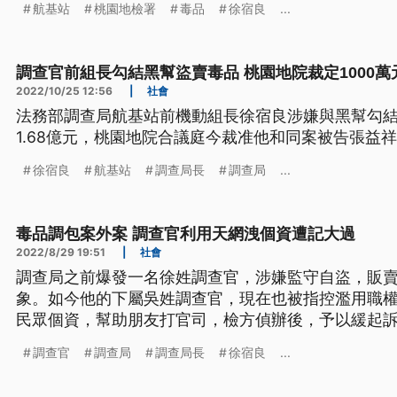
航基站
桃園地檢署
毒品
徐宿良
...
調查官前組長勾結黑幫盜賣毒品 桃園地院裁定1000萬
2022/10/25 12:56
|
社會
法務部調查局航基站前機動組長徐宿良涉嫌與黑幫勾
1.68億元，桃園地院合議庭今裁准他和同案被告張益祥
徐宿良
航基站
調查局長
調查局
...
毒品調包案外案 調查官利用天網洩個資遭記大過
2022/8/29 19:51
|
社會
調查局之前爆發一名徐姓調查官，涉嫌監守自盜，販
象。如今他的下屬吳姓調查官，現在也被指控濫用職
民眾個資，幫助朋友打官司，檢方偵辦後，予以緩起
主動挖掘，已經將人調離現職，並記一大過處分。
調查官
調查局
調查局長
徐宿良
...