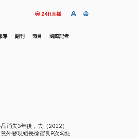
24H直播
報導
副刊
節目
國際記者
品消失3年後，去（2022）
意外發現組長徐宿良9次勾結