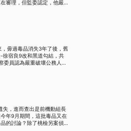
正在審理，但監委認定，他嚴重
品外流戕害國人健康，違失情節
來，毋過毒品消失3年了後，舊
-徐宿良9改和黑道勾結，共
察委員認為嚴重破壞公務人員
彈劾。（這條新聞標題、前言是
品遺失，進而查出是前機動組長
今年9月期間，這批毒品又在
毒品的討論？除了桃檢另案偵查