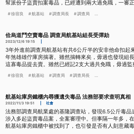
幫派份子盜賣扣案毒品，已經遭到兩大過免職，一審
破壞公務人員廉潔形象、緝毒成果化為烏有，更使毒
徐宿良
航基站
調查局長
調查局
...
重大，全票通過彈劾。
佮烏道鬥空賣毒品 調查局航基站組長受彈劾
2023/12/6 19:15
|
3年外進前調查局航基站有共6公斤半的安非他命扣起
年煞雄雄佇庫房揣著。雖然揣轉來矣，毋過也發現組長
這寡毒品提去賣。雖然已經記2支大過共免職，毋過監
形象，毒品也害民眾健康，違失情節重大，全票通過
徐宿良
航基站
調查局
調查局長
...
臺語文。）
航基站庫房鐵櫃內尋獲遺失毒品 法務部要求查明真相
2022/11/3 19:51
|
社會
法務部調查局航業處的基隆調查站，發現6.5公斤毒
涉入多起盜賣毒品案，全案審理中。但事隔一年多，在
航基站庫房鐵櫃中被找到了，也引發是否有人刻意藏
之外，法務部也要求要查明真相。