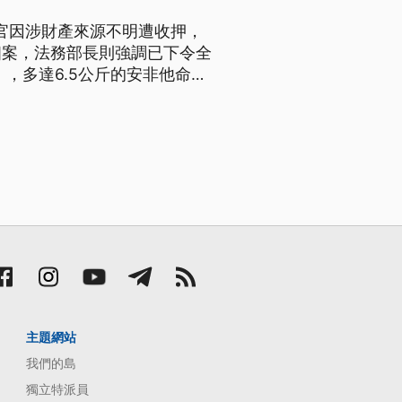
查官因涉財產來源不明遭收押，
個案，法務部長則強調已下令全
，多達6.5公斤的安非他命不
航基站徐姓機動組長。風波持續
致歉。 調查局長呂文忠說：
主題網站
我們的島
獨立特派員