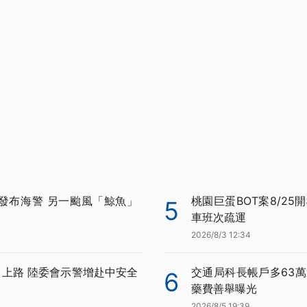
發布海警 另一颱風「鯨魚」
桃園巨蛋BOT案8/25
5
車班次疏運
2026/8/3 12:34
月上路 陸委會示警增赴中安全
交通局科長帳戶多63萬
6
藥費善舉曝光
2026/8/5 19:39