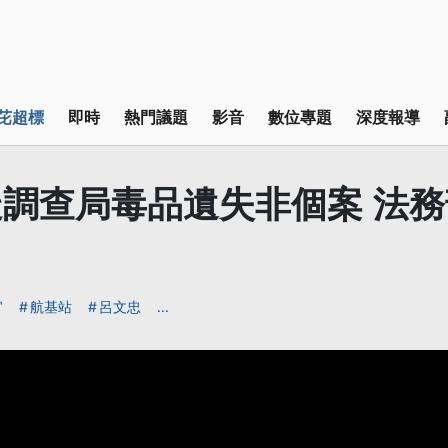
芘超標
即時
熱門議題
影音
數位專題
深度報導
調查局毒品遺失非個案 法
官
航基站
呂文忠
...