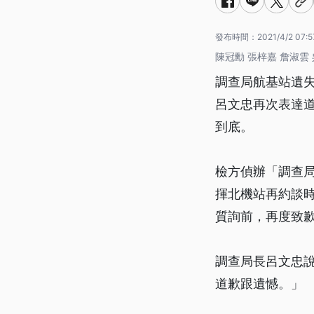
發布時間：
2021/4/2 07:5
陳冠勳 張梓嘉 詹淑雲 
調查局航基站遺失
呂文忠再次表達
到底。
檢方偵辦「調查局
揮北機站再約談
質詢前，再度致
調查局長呂文忠
道歉跟遺憾。」