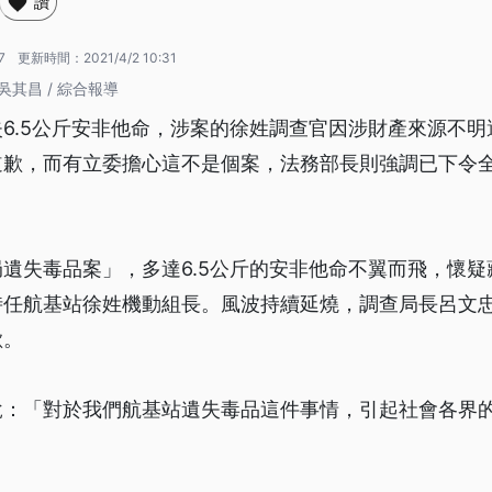
讚
7
更新時間：
2021/4/2 10:31
吳其昌 / 綜合報導
6.5公斤安非他命，涉案的徐姓調查官因涉財產來源不
道歉，而有立委擔心這不是個案，法務部長則強調已下令
遺失毒品案」，多達6.5公斤的安非他命不翼而飛，懷
時任航基站徐姓機動組長。風波持續延燒，調查局長呂文忠
歉。
說：「對於我們航基站遺失毒品這件事情，引起社會各界