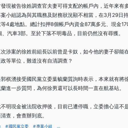
方發現被告徐姓調查官夫妻可得支配的帳戶內，近年來有
案小組認為與其職務及財務狀況顯不相當，在3月29日
等4處地點。總計扣押8個帳戶內資金87萬多元、現金17
個、汽車3部。至於下落不明毒品，目前仍然沒有尋獲。
這次涉案的徐姓前組長以前曾是卡奴，如今他的妻子卻能
廉政等單位，難道沒有自清調查？
任郭棋湧接受國民黨立委葉毓蘭質詢時表示，本來就有將
毓蘭進一步質問，為何徐男還可以長時間一直在航基站。
批不明現金被法院收押後，目前已遭停職，立委擔心這不
面清查，會查辦到底。
命
國民黨立委
專案小組
...