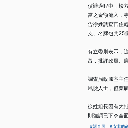
偵辦過程中，檢
當之金額流入，專
含徐姓調查官住處
支、名牌包共25
有立委則表示，
富，批評政風、
調查局政風室主
風險人士，但葉
徐姓組長因有大
則強調已下令全
調查局
安非他