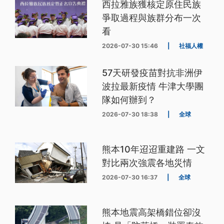
西拉雅族獲核定原住民族
爭取過程與族群分布一次
看
2026-07-30 15:46
|
社福人權
57天研發疫苗對抗非洲伊
波拉最新疫情 牛津大學團
隊如何辦到？
2026-07-30 18:38
|
全球
熊本10年迢迢重建路 一文
對比兩次強震各地災情
2026-07-30 16:37
|
全球
熊本地震高架橋錯位卻沒