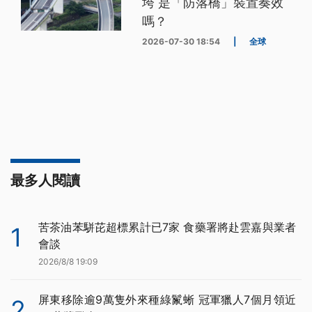
垮 是「防落橋」裝置奏效
嗎？
2026-07-30 18:54
|
全球
最多人閱讀
苦茶油苯駢芘超標累計已7家 食藥署將赴雲嘉與業者
1
會談
2026/8/8 19:09
屏東移除逾9萬隻外來種綠鬣蜥 冠軍獵人7個月領近
2