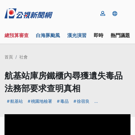
總預算審查
白海豚颱風
漢光演習
即時
熱門議題
首頁
社會
航基站庫房鐵櫃內尋獲遺失毒品
法務部要求查明真相
航基站
桃園地檢署
毒品
徐宿良
...