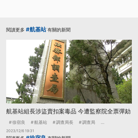
#航基站
閱讀更多
有關的新聞
航基站組長涉盜賣扣案毒品 今遭監察院全票彈劾
徐宿良
航基站
調查局長
調查局
...
2023/12/6 19:31
#徐宿良