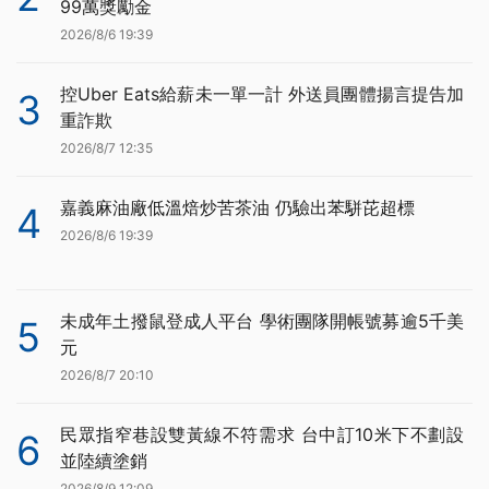
99萬獎勵金
2026/8/6 19:39
控Uber Eats給薪未一單一計 外送員團體揚言提告加
3
重詐欺
2026/8/7 12:35
嘉義麻油廠低溫焙炒苦茶油 仍驗出苯駢芘超標
4
2026/8/6 19:39
未成年土撥鼠登成人平台 學術團隊開帳號募逾5千美
5
元
2026/8/7 20:10
民眾指窄巷設雙黃線不符需求 台中訂10米下不劃設
6
並陸續塗銷
2026/8/9 12:09