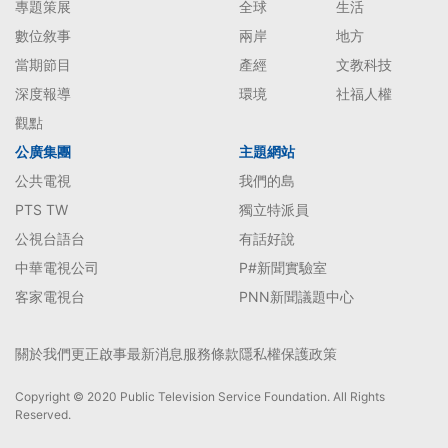
專題策展
全球
生活
數位敘事
兩岸
地方
當期節目
產經
文教科技
深度報導
環境
社福人權
觀點
公廣集團
主題網站
公共電視
我們的島
PTS TW
獨立特派員
公視台語台
有話好說
中華電視公司
P#新聞實驗室
客家電視台
PNN新聞議題中心
關於我們
更正啟事
最新消息
服務條款
隱私權保護政策
Copyright © 2020 Public Television Service Foundation. All Rights
Reserved.