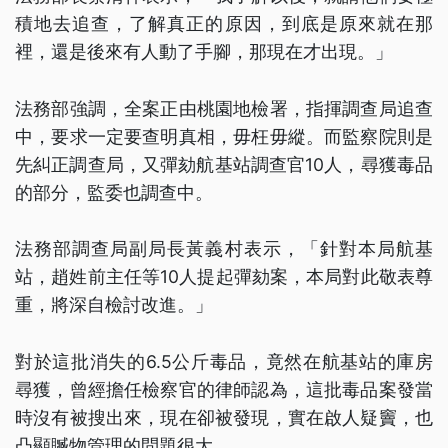
積地去追查，了解真正的原因，到底是原來就在那
裡，還是後來有人動了手腳，那現在才出現。」
法務部強調，全案正由桃園地檢署，指揮調查局追查
中，要求一定要查明真相，毋枉毋縱。而監察院則是
先糾正調查局，又彈劾航基站調查官10人，尋獲毒品
的部分，監委也調查中。
法務部調查局副局長黃義村表示，「針對本局航基
站，趙姓前主任等10人提起彈劾案，本局對此敬表尊
重，將深自檢討改進。」
對於這批消失的6.5公斤毒品，竟然在航基站的庫房
尋獲，曾經擔任檢察官的律師認為，這批毒品案發當
時沒有被搜出來，現在卻被發現，實在啟人疑竇，也
凸顯贓物管理的問題很大。