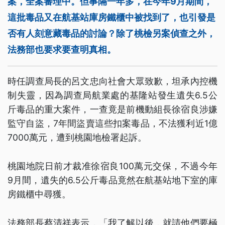
案，全案審理中。但事隔一年多，在今年9月期間，
這批毒品又在航基站庫房鐵櫃中被找到了，也引發是
否有人刻意藏毒品的討論？除了桃檢另案偵查之外，
法務部也要求要查明真相。
時任調查局長的呂文忠向社會大眾致歉，坦承內控機
制失靈，因為調查局航業處的基隆站發生遺失6.5公
斤毒品的重大案件，一查竟是前機動組長徐宿良涉嫌
監守自盜，7年間盜賣這些扣案毒品，不法獲利近1億
7000萬元，遭到桃園地檢署起訴。
桃園地院日前才裁准徐宿良100萬元交保，不過今年
9月間，遺失的6.5公斤毒品竟然在航基站地下室的庫
房鐵櫃中尋獲。
法務部長蔡清祥表示，「我了解以後，就請他們要極