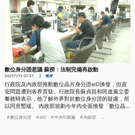
數位身分證惹議 蘇揆：法制完備再啟動
2021/1/12 07:57
|
兩岸
行政院及內政部推動數位晶片身分證eID換發，但資
安問題遭到各界質疑。行政院長蘇貞昌和民進黨立委
餐敘時表示，他了解外界對於數位身分證的疑慮，所
以同意暫緩。 內政部規劃今年內全面換發「數位晶
片身份證eID」，但資安問題屢遭各界質疑，日前在
數位身分證
eID
中央印製廠
內政部
...
新竹市的試辦計畫也暫緩。 時代力量立委與民間團
體持續呼籲換發前應訂定專法，以及成立專責機構，
才能落實民眾資訊保護。 時代力量黨主席陳椒華