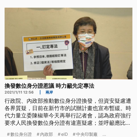
問題屢遭各界質疑，日前在新竹市的試辦計畫也暫
緩。時代力量立委與民間團體持續呼籲換發前應訂定
專法，以及成立專責機構，才
換發數位身分證惹議 時力籲先定專法
2021/1/11 12:56
|
兩岸
行政院、內政部推動數位身分證換發，但資安疑慮遭
各界質疑，日前在新竹市的試辦計畫也宣布暫緩。時
代力量立委陳椒華今天再舉行記者會，認為政府強行
要求人民換發數位身分證有違憲疑慮；並呼籲應比照
德國、日本等國家，先立專法後再實施。 內政部規
數位身分證
內政部
eID
中央印製廠
...