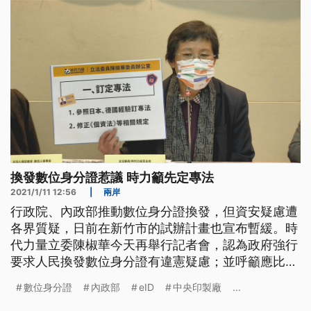
說：「內政部一口咬定戶籍
換發數位身分證惹議 時力籲先定專法
2021/1/11 12:56
|
兩岸
行政院、內政部推動數位身分證換發，但資安疑慮遭
各界質疑，日前在新竹市的試辦計畫也宣布暫緩。時
代力量立委陳椒華今天再舉行記者會，認為政府強行
要求人民換發數位身分證有違憲疑慮；並呼籲應比照
德國、日本等國家，先立專法後再實施。 內政部規
數位身分證
內政部
eID
中央印製廠
...
劃今年內全面換發「數位晶片身份證eID」，但資安