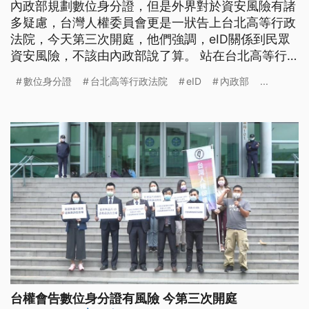
內政部規劃數位身分證，但是外界對於資安風險有諸
多疑慮，台灣人權委員會更是一狀告上台北高等行政
法院，今天第三次開庭，他們強調，eID關係到民眾
資安風險，不該由內政部說了算。 站在台北高等行
政法院門口高喊口號，剛剛結束第三次開庭，對於內
數位身分證
台北高等行政法院
eID
內政部
...
政部規劃發行數位身分證，也就是eID，可能帶來的
資訊安全，仍然有諸多疑慮。 晶片身分證訴訟案律
師團召集人林煜騰呼籲：「律團非常的期待希望到最
後，內政部可以直接滾動式修正
台權會告數位身分證有風險 今第三次開庭