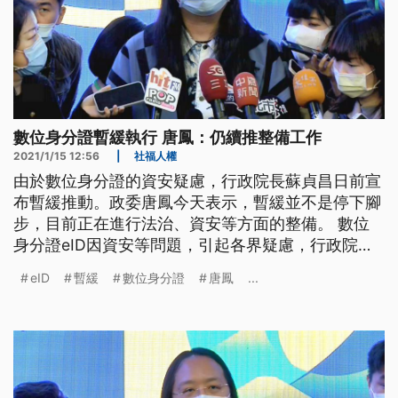
數位身分證暫緩執行 唐鳳：仍續推整備工作
2021/1/15 12:56
|
社福人權
由於數位身分證的資安疑慮，行政院長蘇貞昌日前宣
布暫緩推動。政委唐鳳今天表示，暫緩並不是停下腳
步，目前正在進行法治、資安等方面的整備。 數位
身分證eID因資安等問題，引起各界疑慮，行政院長
蘇貞昌日前同意暫緩推動。對此，行政院政委唐鳳15
eID
暫緩
數位身分證
唐鳳
...
日指出，暫緩並不是停下腳步，還是有在推動eID各
方面整備工作。 行政院政委唐鳳表示，「暫緩的意
思就像蘇院長已經說的，是由我們行政院的資安長、
沈榮津沈副院長，來進行不管