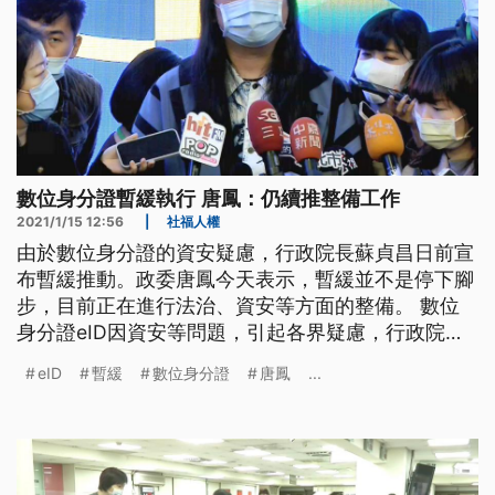
數位身分證暫緩執行 唐鳳：仍續推整備工作
2021/1/15 12:56
|
社福人權
由於數位身分證的資安疑慮，行政院長蘇貞昌日前宣
布暫緩推動。政委唐鳳今天表示，暫緩並不是停下腳
步，目前正在進行法治、資安等方面的整備。 數位
身分證eID因資安等問題，引起各界疑慮，行政院長
蘇貞昌日前同意暫緩推動。對此，行政院政委唐鳳15
eID
暫緩
數位身分證
唐鳳
...
日指出，暫緩並不是停下腳步，還是有在推動eID各
方面整備工作。 行政院政委唐鳳表示，「暫緩的意
思就像蘇院長已經說的，是由我們行政院的資安長、
沈榮津沈副院長，來進行不管