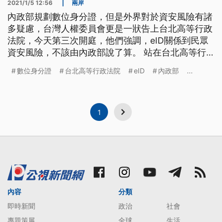
2021/1/5 12:56
|
兩岸
內政部規劃數位身分證，但是外界對於資安風險有諸
多疑慮，台灣人權委員會更是一狀告上台北高等行政
法院，今天第三次開庭，他們強調，eID關係到民眾
資安風險，不該由內政部說了算。 站在台北高等行
政法院門口高喊口號，剛剛結束第三次開庭，對於內
數位身分證
台北高等行政法院
eID
內政部
...
政部規劃發行數位身分證，也就是eID，可能帶來的
資訊安全，仍然有諸多疑慮。 晶片身分證訴訟案律
師團召集人林煜騰呼籲：「律團非常的期待希望到最
後，內政部可以直接滾動式修正
1
內容
分類
即時新聞
政治
社會
專題策展
全球
生活