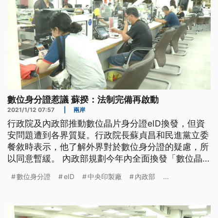
數位身分證惹議 蘇揆：法制完備再啟動
2021/1/12 07:57
|
兩岸
行政院及內政部推動數位晶片身分證eID換發，但資
安問題遭到各界質疑。行政院長蘇貞昌和民進黨立委
餐敘時表示，他了解外界對於數位身分證的疑慮，所
以同意暫緩。 內政部規劃今年內全面換發「數位晶
片身份證eID」，但資安問題屢遭各界質疑，日前在
數位身分證
eID
中央印製廠
內政部
...
新竹市的試辦計畫也暫緩。 時代力量立委與民間團
體持續呼籲換發前應訂定專法，以及成立專責機構，
才能落實民眾資訊保護。 時代力量黨主席陳椒華
說：「內政部一口咬定戶籍