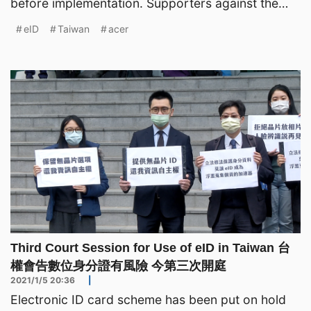
before implementation. Supporters against the
use of electro
eID
Taiwan
acer
Third Court Session for Use of eID in Taiwan 台
權會告數位身分證有風險 今第三次開庭
2021/1/5 20:36
|
Electronic ID card scheme has been put on hold