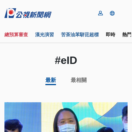
總預算審查
漢光演習
苦茶油苯駢芘超標
即時
熱門
#eID
最新
最相關