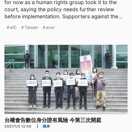
for now as a human rights group took it to the
court, saying the policy needs further review
before implementation. Supporters against the
use of electro
eID
Taiwan
acer
台權會告數位身分證有風險 今第三次開庭
2021/1/5 12:56
|
兩岸