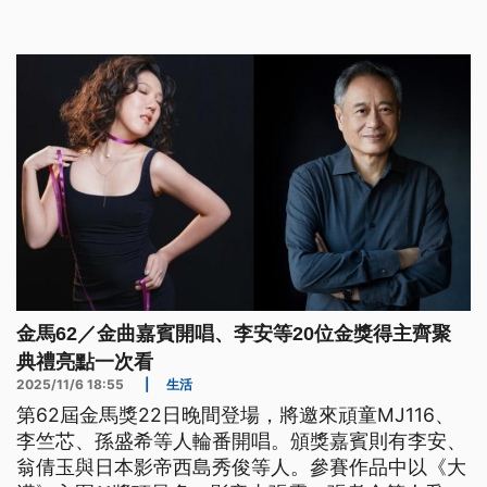
屆最大贏家。
金馬62／金曲嘉賓開唱、李安等20位金獎得主齊聚
典禮亮點一次看
2025/11/6 18:55
|
生活
第62屆金馬獎22日晚間登場，將邀來頑童MJ116、
李竺芯、孫盛希等人輪番開唱。頒獎嘉賓則有李安、
翁倩玉與日本影帝西島秀俊等人。參賽作品中以《大