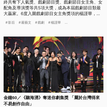
終共奪下人氣獎、戲劇節目獎、戲劇節目女主角、女
配角及導演獎等共5項大獎，成為本屆戲劇節目類最
大贏家。6度入圍戲劇節目女主角獎項的楊謹華，也
終於靠《影后》周凡一角，首度摘下金鐘影后桂冠。
影后
嚴藝文
戲劇
楊謹華
...
金鐘60／《聽海湧》奪迷你劇集獎 「屬於台灣得來
不易創作自由」