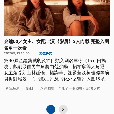
金鐘60／女主、女配上演《影后》3人內戰 完整入圍
名單一次看
2025/9/15 15:56
|
文教科技
第60屆金鐘獎戲劇及節目類入圍名單今（15）日揭
曉，戲劇最佳男主角獎由范少勳、楊祐寧等人角逐，
女主角獎則由林廷憶、楊謹華、謝盈萱及柯佳嬿等演
員捉對廝殺，而《影后》及《化外之醫》入圍15項並
列戲劇節目最多，《影后》甚至在女主角與女配角獎
聽海湧
節目
迷你劇集
死了一個娛樂女記者之後
...
項都同時入圍3人；綜藝節目主持人獎部分，Lulu以2
個不同節目同時入圍。
1