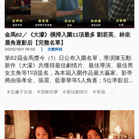
金馬62／《大濛》橫掃入圍11項最多 劉若英、林依
晨角逐影后【完整名單】
2025/10/1 19:02
|
文教科技
第62屆金馬獎今（1）日公布入圍名單，導演陳玉勳
新作《大濛》共獲得最佳劇情片、最佳導演、最佳男
女主角等11項提名，為本屆入圍作品最大贏家。影帝
將由張孝全、張震、藍葦華等5人角逐；5位準影后則
分別為方郁婷、劉若英、林依晨、高伊玲與范冰冰等
左撇子女孩
我家的事
最佳劇情片
幸福
...
人。本屆金馬獎將於11月22日舉行頒獎典禮。