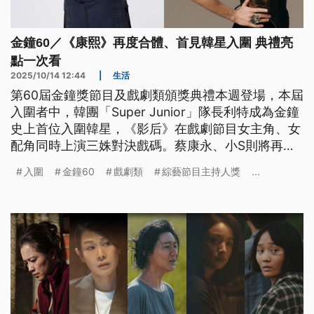
金鐘60／《康熙》再度合體、首見韓星入圍 典禮亮
點一次看
2025/10/14 12:44
|
生活
第60屆金鐘獎節目及戲劇類頒獎典禮本週登場，本屆
入圍者中，韓團「Super Junior」隊長利特成為金鐘
史上首位入圍韓星，《影后》在戲劇節目女主角、女
配角同時上演三姝對決戲碼。蔡康永、小S則將再度
合體，重現停播近十年的《康熙來了》經典。《公視
入圍
金鐘60
戲劇類
綜藝節目主持人獎
...
新聞網》整理金鐘60精彩看點，帶您了解電視界年度
盛事。