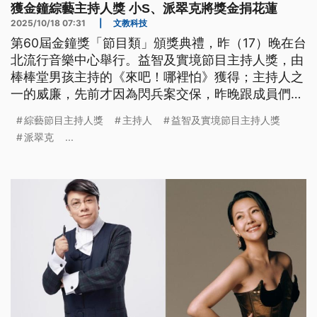
獲金鐘綜藝主持人獎 小S、派翠克將獎金捐花蓮
2025/10/18 07:31
|
文教科技
第60屆金鐘獎「節目類」頒獎典禮，昨（17）晚在台
北流行音樂中心舉行。益智及實境節目主持人獎，由
棒棒堂男孩主持的《來吧！哪裡怕》獲得；主持人之
一的威廉，先前才因為閃兵案交保，昨晚跟成員們一
起上台領獎。壓軸的最大獎則由小S和派翠克擊敗眾
綜藝節目主持人獎
主持人
益智及實境節目主持人獎
多實力派主持人，共同獲得綜藝節目主持人獎。
派翠克
...