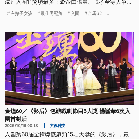
濛》入圍11獎項最多；影帝由張震、張孝全等人爭
奪；影后則有重返華語影壇的范冰冰和劉若英、林依
左撇子女孩
最佳男配角
入圍
金馬62
...
晨等人廝殺。《公視新聞網》整理金馬62看點，帶您
了解華語電影界年度盛事。
金鐘60／《影后》包辦戲劇節目5大獎 楊謹華6次入
圍首封后
2025/10/19 00:18
|
文教科技
入圍第60屆金鐘獎戲劇類15項大獎的《影后》，最