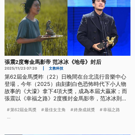
張震2度奪金馬影帝 范冰冰《地母》封后
2025/11/23 07:20
|
文教科技
第62屆金馬獎昨（22）日晚間在台北流行音樂中心
登場，今年（2025）由刻劃白色恐怖時代下小人物
故事的《大濛》拿下4項大獎，成為本屆大贏家；而
張震以《幸福之路》2度獲封金馬影帝，范冰冰則以
《地母》拿下影后。
第62屆金馬獎
最佳女主角
終身成就獎
幸福之路
...