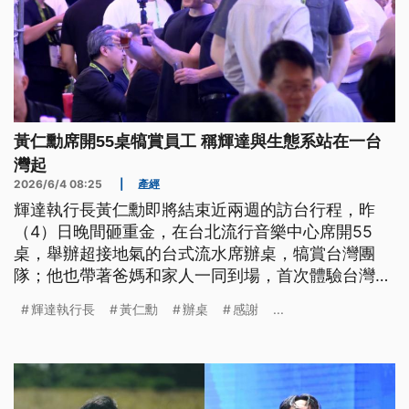
黃仁勳席開55桌犒賞員工 稱輝達與生態系站在一台
灣起
2026/6/4 08:25
|
產經
輝達執行長黃仁勳即將結束近兩週的訪台行程，昨
（4）日晚間砸重金，在台北流行音樂中心席開55
桌，舉辦超接地氣的台式流水席辦桌，犒賞台灣團
隊；他也帶著爸媽和家人一同到場，首次體驗台灣的
辦桌文化。致詞時他強調輝達和台灣生態系站在一
輝達執行長
黃仁勳
辦桌
感謝
...
起，也感謝台灣供應鏈的支持。黃仁勳也預計今晚飛
抵南韓，明日將與LG、Naver等集團高層會面。