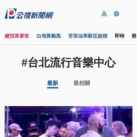
總預算審查
白海豚颱風
苦茶油苯駢芘超標
即時
熱
#台北流行音樂中心
最新
最相關