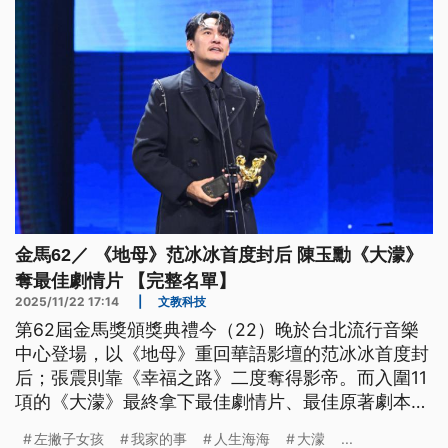
金馬62／ 《地母》范冰冰首度封后 陳玉勳《大濛》
奪最佳劇情片 【完整名單】
2025/11/22 17:14
|
文教科技
第62屆金馬獎頒獎典禮今（22）晚於台北流行音樂
中心登場，以《地母》重回華語影壇的范冰冰首度封
后；張震則靠《幸福之路》二度奪得影帝。而入圍11
項的《大濛》最終拿下最佳劇情片、最佳原著劇本、
最佳美術設計與最佳造型設計等4項等大獎，堪稱本
左撇子女孩
我家的事
人生海海
大濛
...