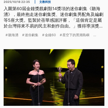
2025/10/18 22:35
|
文教科技
入圍第60屆金鐘獎戲劇類14獎項的迷你劇集《聽海
湧》，最終抱走迷你劇集獎、迷你劇集男配角及編劇
等5座大獎。監製於蓓華感謝評審，「這個肯定是屬
於台灣得來不易的民主和創作自由。」獲得導演獎的
孫介珩則提到，有些人看了《聽海湧》選擇擁抱、選
聽海湧
迷你劇集
金鐘60
星空下的黑潮島嶼
...
擇理解；也有些人選擇抗拒、批評，但無論如何，這
都是我們一起找答案的過程。