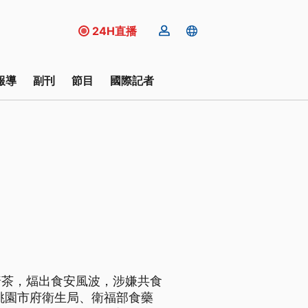
24H直播
報導
副刊
節目
國際記者
普茶，煏出食安風波，涉嫌共食
桃園市府衛生局、衛福部食藥