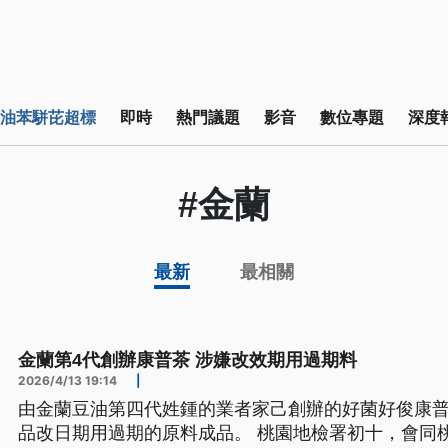
油苯駢芘超標
即時
熱門議題
影音
數位專題
深度
#金蘭
最新
最相關
金蘭第4代創辦康普茶 涉嫌改效期用過期料
2026/4/13 19:14
|
由金蘭豆油第四代姓鍾的業者家己創辦的好菌好俊康
品改日期用過期的原料成品。 桃園地檢署初十，會同