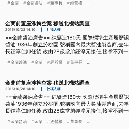
金蘭
金蘭醬油
董事長
經營權
...
味,金蘭醬油1936年創立於桃園,號稱國內最大醬油製
金蘭前董座涉掏空案 移送北機站調查
2015/10/28 14:10
|
社福人權
==金蘭醬油廣告== 純釀造180天 國際標準生產履歷認證 標榜台灣本土醬油味
醬油1936年創立於桃園,號稱國內最大醬油製造商,去
長鍾淳仁卸任後,改由28歲堂弟鍾淳元接任,接掌不到一
事長鍾淳元大動作提告,質疑堂哥前任董事長鍾淳仁,涉
金蘭醬油
金蘭
經營權
董事長
...
元, ==金蘭委任律師 胡原龍== 這個是(賤賣土地)
金蘭前董座涉掏空案 移送北機站調查
2015/10/28 14:10
|
社福人權
==金蘭醬油廣告== 純釀造180天 國際標準生產履歷認證 標榜台灣本土醬油味
醬油1936年創立於桃園,號稱國內最大醬油製造商,去
長鍾淳仁卸任後,改由28歲堂弟鍾淳元接任,接掌不到一
事長鍾淳元大動作提告,質疑堂哥前任董事長鍾淳仁,涉
金蘭醬油
金蘭
經營權
董事長
...
元, ==金蘭委任律師 胡原龍== 這個是(賤賣土地)