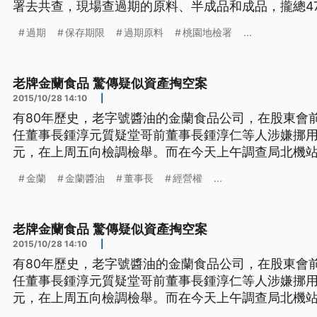
署去共查，現場查過期的原料、半成品和成品，攏總47
這位業者和伊的牽手用100萬和30萬交保。 （新聞
過期
保存期限
過期原料
桃園地檢署
...
老牌金蘭食品 驚傳疑似資產掏空案
2015/10/28 14:10
|
有80年歷史，老字號醬油的金蘭食品公司，在股東會
任董事長鍾淳元質疑堂哥前董事長鍾淳仁等人涉嫌挪用
元，在上周五向檢調檢舉。而在今天上午調查局北機
調查。 ==金蘭醬油廣告== 純釀造180天 國際標準生產履歷認證 標榜台灣本土醬油
金蘭
金蘭醬油
董事長
經營權
...
味,金蘭醬油1936年創立於桃園,號稱國內最大醬油製
老牌金蘭食品 驚傳疑似資產掏空案
2015/10/28 14:10
|
有80年歷史，老字號醬油的金蘭食品公司，在股東會
任董事長鍾淳元質疑堂哥前董事長鍾淳仁等人涉嫌挪用
元，在上周五向檢調檢舉。而在今天上午調查局北機
調查。 ==金蘭醬油廣告== 純釀造180天 國際標準生產履歷認證 標榜台灣本土醬油