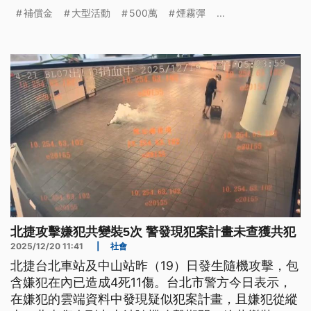
動，市府祭出包含各大商圈警備全面升級等3大維安
補償金
大型活動
500萬
煙霧彈
...
應變措施。市長蔣萬安表示，針對這次事件，規劃每
位亡者500萬元補償金。
北捷攻擊嫌犯共變裝5次 警發現犯案計畫未查獲共犯
2025/12/20 11:41
|
社會
北捷台北車站及中山站昨（19）日發生隨機攻擊，包
含嫌犯在內已造成4死11傷。台北市警方今日表示，
在嫌犯的雲端資料中發現疑似犯案計畫，且嫌犯從縱