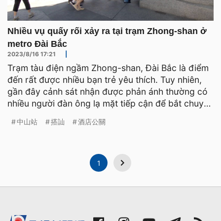
Nhiều vụ quấy rối xảy ra tại trạm Zhong-shan ở
metro Đài Bắc
2023/8/16 17:21
|
Trạm tàu điện ngầm Zhong-shan, Đài Bắc là điểm
đến rất được nhiều bạn trẻ yêu thích. Tuy nhiên,
gần đây cảnh sát nhận được phản ánh thường có
nhiều người đàn ông lạ mặt tiếp cận để bắt chuyện
với các
中山站
搭訕
酒店公關
1