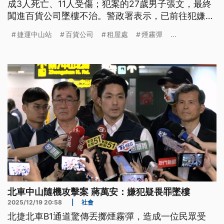
成3人死亡、11人受傷；犯案的27歲男子張文，最終
闖進百貨公司墜樓不治。警政署表示，已前往犯嫌在
台北的租屋處、旅館，與桃園楊梅老家搜索。台北市
捷運中山站
百貨公司
租屋處
煙霧彈
...
長蔣萬安強調，除了維安全面升級，也將追究嫌犯賠
償責任。
北車中山隨機攻擊案 蔣萬安：嫌犯疑畏罪墜樓
2025/12/19 20:58
|
社會
北捷北車B1通道驚傳丟擲煙霧彈，造成一位民眾受