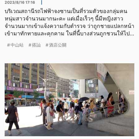
2023/8/16 17:16
|
บริเวณสถานีรถไฟฟ้าจงซานเป็นที่รวมตัวของกลุ่มคน
หนุ่มสาวจำนวนมากนะคะ แต่เมื่อเร็วๆ นี้มีหญิงสาว
จำนวนมากเข้าแจ้งความกับตำรวจ ว่าถูกชายแปลกหน้า
เข้ามาทักทายและคุกคาม ในที่นี้บางส่วนถูกชวนให้ไป
ทำงานที่โรงแร
中山站
搭訕
酒店公關