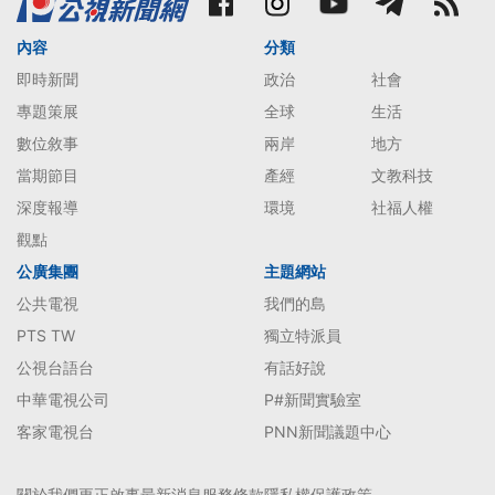
內容
分類
即時新聞
政治
社會
專題策展
全球
生活
數位敘事
兩岸
地方
當期節目
產經
文教科技
深度報導
環境
社福人權
觀點
公廣集團
主題網站
公共電視
我們的島
PTS TW
獨立特派員
公視台語台
有話好說
中華電視公司
P#新聞實驗室
客家電視台
PNN新聞議題中心
關於我們
更正啟事
最新消息
服務條款
隱私權保護政策