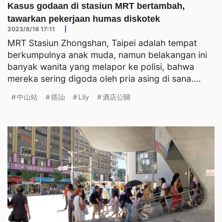
Kasus godaan di stasiun MRT bertambah,
tawarkan pekerjaan humas diskotek
2023/8/16 17:11
|
MRT Stasiun Zhongshan, Taipei adalah tempat
berkumpulnya anak muda, namun belakangan ini
banyak wanita yang melapor ke polisi, bahwa
mereka sering digoda oleh pria asing di sana.
Banyak di antaranya m
中山站
搭訕
Lily
酒店公關