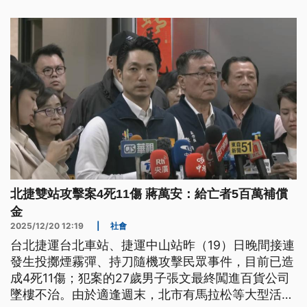
步排除恐怖攻擊。
北捷雙站攻擊案4死11傷 蔣萬安：給亡者5百萬補償
金
2025/12/20 12:19
|
社會
台北捷運台北車站、捷運中山站昨（19）日晚間接連
發生投擲煙霧彈、持刀隨機攻擊民眾事件，目前已造
成4死11傷；犯案的27歲男子張文最終闖進百貨公司
墜樓不治。由於適逢週末，北市有馬拉松等大型活