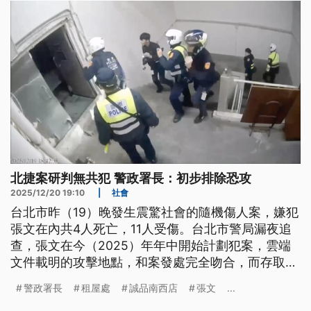
北捷案研判無共犯 警政署長：初步排除恐攻
2025/12/20 19:10
|
社會
台北市昨（19）晚發生震驚社會的隨機傷人案，嫌犯
張文在內共4人死亡，11人受傷。台北市警局漏夜追
查，張文在今（2025）年年中開始計劃犯案，雲端
文件載明的攻擊地點，和案發處完全吻合，而存取的
權限登錄、紀錄都是同一個人，初步排除共犯可能，
警政署長
租屋處
誠品南西店
張文
...
研判是個人隨機殺人案件，警政署長張榮興表示，初