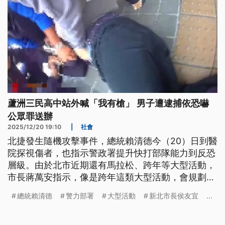
蘆洲三民高中站外喊「我有槍」 男子遭逮捕依恐嚇
公眾罪送辦
2025/12/20 19:10
|
社會
北捷發生隨機攻擊事件，總統賴清德今（20）日到醫
院探視傷者，也指示警政署提升快打部隊能力到反恐
層級。由於北市近期還有馬拉松、跨年等大型活動，
市長蔣萬安指示，像是跨年這類大型活動，會規劃現
場派遣霹靂小組加強維安。不過就在各地強化人潮密
總統賴清德
警力部署
大型活動
新北市長侯友宜
...
集處警力部署，今日新北蘆洲三民高中捷運站外，卻
出現有男子大喊「我有槍」，被巡邏員警當場制伏。