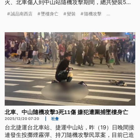
火、北車傷人到中山站隨機攻擊期間，總共變裝5
次，並未查獲有共犯，初判為個人隨機襲擊殺人案。
誠品南西店
墜樓身亡
變裝
隨機攻擊
...
北車、中山隨機攻擊3死11傷 嫌犯遭圍捕墜樓身亡
2025/12/20 07:20
|
社會
台北捷運台北車站、捷運中山站，昨（19）日晚間接
連發生投擲煙霧彈、持刀隨機攻擊民眾案，目前已造