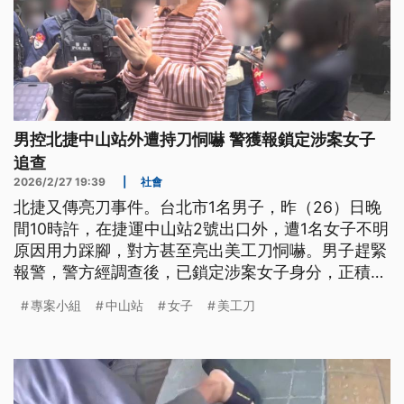
男控北捷中山站外遭持刀恫嚇 警獲報鎖定涉案女子
追查
2026/2/27 19:39
|
社會
北捷又傳亮刀事件。台北市1名男子，昨（26）日晚
間10時許，在捷運中山站2號出口外，遭1名女子不明
原因用力踩腳，對方甚至亮出美工刀恫嚇。男子趕緊
報警，警方經調查後，已鎖定涉案女子身分，正積極
追緝。
專案小組
中山站
女子
美工刀