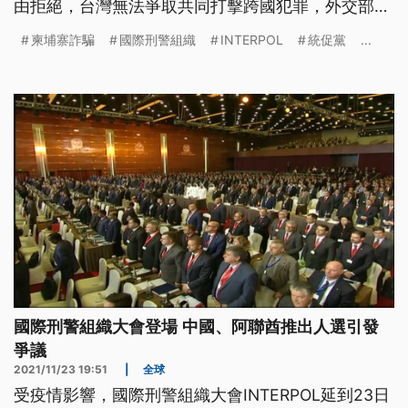
由拒絕，台灣無法爭取共同打擊跨國犯罪，外交部對
此表示不滿與遺憾。
柬埔寨詐騙
國際刑警組織
INTERPOL
統促黨
...
國際刑警組織大會登場 中國、阿聯酋推出人選引發
爭議
2021/11/23 19:51
|
全球
受疫情影響，國際刑警組織大會INTERPOL延到23日