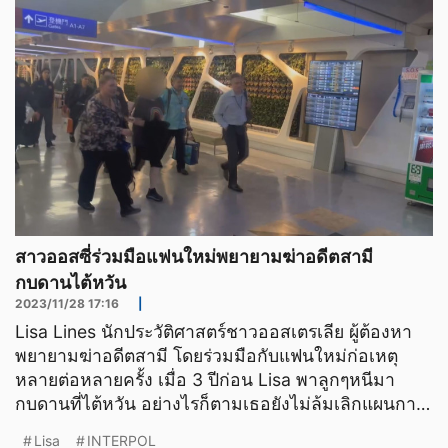
สาวออสซี่ร่วมมือแฟนใหม่พยายามฆ่าอดีตสามี
กบดานไต้หวัน
2023/11/28 17:16
|
Lisa Lines นักประวัติศาสตร์ชาวออสเตรเลีย ผู้ต้องหา
พยายามฆ่าอดีตสามี โดยร่วมมือกับแฟนใหม่ก่อเหตุ
หลายต่อหลายครั้ง เมื่อ 3 ปีก่อน Lisa พาลูกๆหนีมา
กบดานที่ไต้หวัน อย่างไรก็ตามเธอยังไม่ล้มเลิกแผนการ
ฆ่าอดีต
Lisa
INTERPOL