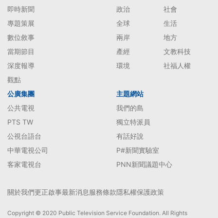
即時新聞
政治
社會
專題策展
全球
生活
數位敘事
兩岸
地方
當期節目
產經
文教科技
深度報導
環境
社福人權
觀點
公廣集團
主題網站
公共電視
我們的島
PTS TW
獨立特派員
公視台語台
有話好說
中華電視公司
P#新聞實驗室
客家電視台
PNN新聞議題中心
關於我們
更正啟事
最新消息
服務條款
隱私權保護政策
Copyright © 2020 Public Television Service Foundation. All Rights