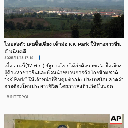
ไทยส่งตัว เสอจื้อเจียง เจ้าพ่อ KK Park ให้ทางการจีน
ดำเนินคดี
2025/11/13 17:14
|
เมื่อวานนี้(12 พ.ย.) รัฐบาลไทยได้ส่งตัวนายเสอ จื้อเจียง
ผู้ต้องหาชาวจีนและหัวหน้าขบวนการฉ้อโกงข้ามชาติ
“KK Park” ให้เจ้าหน้าที่จีนคุมตัวกลับประเทศโดยคาดว่า
อาจต้องโทษประหารชีวิต โดยการส่งตัวเกิดขึ้นพอด
INTERPOL