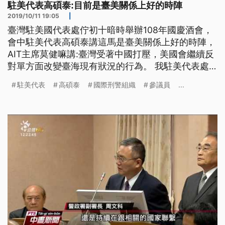
駐美代表高碩泰:目前是臺美關係上好的時陣
2019/10/11 19:05
|
臺灣駐美國代表處佇初十暗時舉辦108年國慶酒會，
會中駐美代表高碩泰講這馬是臺美關係上好的時陣，
AIT主席莫健嘛講:臺灣受著中國打壓，美國會繼續反
對單方面改變臺海現有狀況的行為。 我駐美代表處
10日晚間在雙橡園舉辦國慶酒會，美國政商學僑界以
駐美代表
高碩泰
國際刑警組織
參議員
...
及各國駐美使節代表都出席。駐美代表高碩泰在晚會
致詞時，認為現在是台美關係最好的時期，AIT主席
莫健也強調，台美是民主夥伴，共同面對中國的挑
戰。 ==駐美代表 高