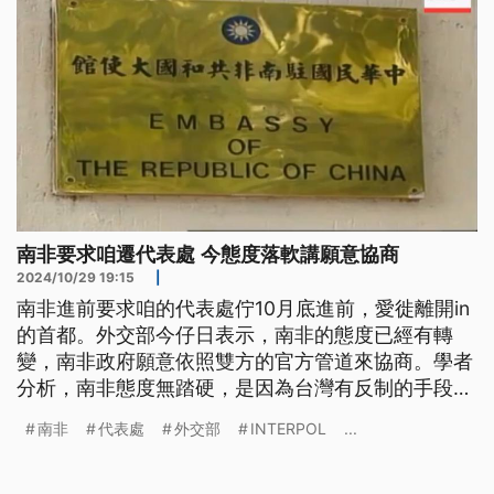
南非要求咱遷代表處 今態度落軟講願意協商
2024/10/29 19:15
|
南非進前要求咱的代表處佇10月底進前，愛徙離開in
的首都。外交部今仔日表示，南非的態度已經有轉
變，南非政府願意依照雙方的官方管道來協商。學者
分析，南非態度無踏硬，是因為台灣有反制的手段，
雖然南非想欲提中國閣較濟的資源，毋過當地猶是有
南非
代表處
外交部
INTERPOL
...
支持台灣的勢力，袂因為按呢拆破面。（這條新聞標
題、前言是臺語文。）