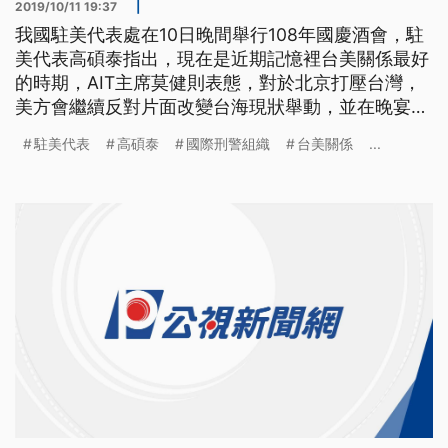
2019/10/11 19:37
|
我國駐美代表處在10日晚間舉行108年國慶酒會，駐
美代表高碩泰指出，現在是近期記憶裡台美關係最好
的時期，AIT主席莫健則表態，對於北京打壓台灣，
美方會繼續反對片面改變台海現狀舉動，並在晚宴當
中，宣讀美國眾議院議長裴洛西的國慶賀電，提到美
駐美代表
高碩泰
國際刑警組織
台美關係
...
台關係持續數十年、無可撼動。 我駐美代表處10日
晚間在雙橡園舉辦國慶酒會，美國政商學僑界以及各
國駐美使節代表都出席。駐美代表高碩泰在晚會致詞
時，認為現在是台美關係最