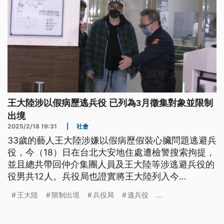
王大陸涉以假病歷逃兵役 已列為3月徵集對象並限制
出境
2025/2/18 19:31
|
社會
33歲的藝人王大陸涉嫌以假病歷假裝心臟問題逃避兵
役，今（18）日在台北大安地住處遭檢警搜索拘提，
並且總共帶回仲介集團人員及王大陸等涉逃避兵役的
役男共12人。兵役局也證實將王大陸列入今
（2025）年3月的徵集對象並限制出境；內政部已主
王大陸
限制出境
兵役局
逃兵役
...
動清查，發現約80個案例具備徵兵檢查異常等共通性
涉嫌不法，並回溯2020年至2024年役男相關資料移