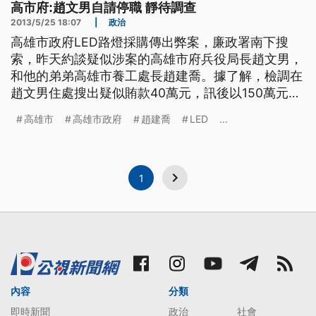
高市府:趙文男自請停職 靜待調查
2013/5/25 18:07
|
政治
高雄市政府LED路燈採購傳出弊案，廉政署南下搜
索，昨天約談疑似涉案的高雄市府兵役局長趙文男，
和他的弟弟高雄市養工處長趙建喬。據了解，檢調在
趙文男住處搜出疑似賄款40萬元，訊後以150萬元交
保，趙建喬則是請回。高雄市府表示，趙文男已經向
高雄市
高雄市政府
趙建喬
LED
...
市長陳菊自請停職，靜待司法調查。 LED路燈採購
案，高雄市政府傳出弊案，廉政署中部調查組和台中
地檢署聯手偵辦，繼21號聲押廠商和白手套等三人獲
准之後， 24號再
1
內容
分類
即時新聞
政治
社會