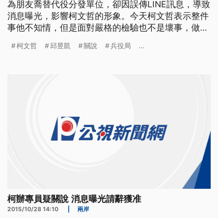
為朋友喬替代役分發單位，卻因誤傳LINE訊息，導致
消息曝光，影響柯文哲的形象。今天柯文哲表示整件
事他不知情，但是面對嚴格的檢驗也不是壞事，做錯
事就要換掉。 台北市長柯文哲一上任，就強調"關說
柯文哲
邱昱凱
關說
兵役局
...
無效"，但沒想到北市府卻傳出關說爭議，市長室專
員邱昱凱因為周姓好友要服替代役，為了幫助分發到
北市府，利用柯文哲名義傳LINE給兵役局，卻誤傳到
市府輿情框，東窗
柯辦專員疑關說 消息曝光請辭獲准
2015/10/28 14:10
|
兩岸