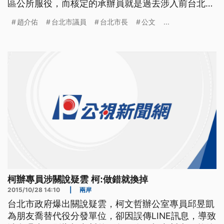
區公所服役，而核定的承辦員就是過去涉入前台北市
長馬英九特別費案入獄的余文，台北市府強調，絕對
趙介佑
台北市議員
台北市長
公文
...
沒有關說，政風處調查報告一出來就會向社會報告。
民進黨台北市黨部前評委召集人趙映光之子趙介佑
涉及毒品等刑案，又被揭露原本在花蓮監獄服替代
役，卻能光速調回戶籍所在地北
柯辦專員涉關說疑雲 柯:做錯就換掉
2015/10/28 14:10
|
兩岸
台北市政府爆出關說疑雲，柯文哲辦公室專員邱昱凱
為朋友喬替代役分發單位，卻因誤傳LINE訊息，導致