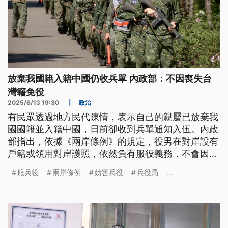
放棄我國籍入籍中國仍收兵單 內政部：不因喪失台
灣籍免役
2025/6/13 19:30
|
政治
有民眾透過地方民代陳情，表示自己的親屬已放棄我
國國籍並入籍中國，日前卻收到兵單通知入伍。內政
部指出，依據《兩岸條例》的規定，役男在對岸設有
戶籍或領用對岸護照，依然負有服役義務，不會因為
喪失台灣地區人民身分而有所差別。但立委沈伯洋則
服兵役
兩岸條例
妨害兵役
兵役局
...
認為，比起逃兵疑慮，國家安全還是至關重要，已經
提出修法，要免除這類案例的服兵役義務。