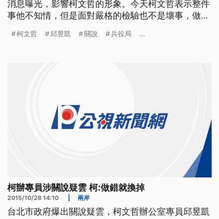
消息曝光，影響柯文哲的形象。今天柯文哲表示整件
事他不知情，但是面對嚴格的檢驗也不是壞事，做錯
事就要換掉。 台北市長柯文哲一上任，就強調"關說
柯文哲
邱昱凱
關說
兵役局
...
無效"，但沒想到北市府卻傳出關說爭議，市長室專
員邱昱凱因為周姓好友要服替代役，為了幫助分發到
北市府，利用柯文哲名義傳LINE給兵役局，卻誤傳到
市府輿情框，東窗
柯辦專員涉關說疑雲 柯:做錯就換掉
2015/10/28 14:10
|
兩岸
台北市政府爆出關說疑雲，柯文哲辦公室專員邱昱凱