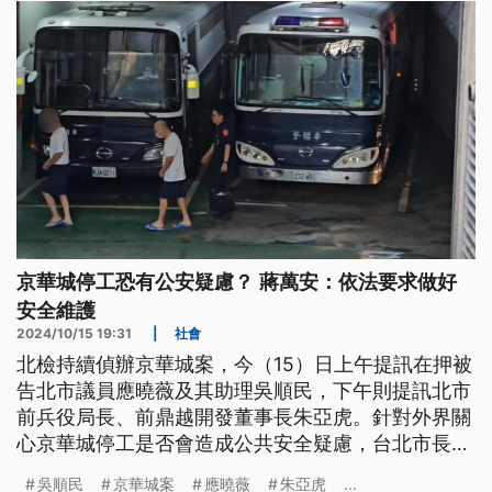
送司法單位偵查。
京華城停工恐有公安疑慮？ 蔣萬安：依法要求做好
安全維護
2024/10/15 19:31
|
社會
北檢持續偵辦京華城案，今（15）日上午提訊在押被
告北市議員應曉薇及其助理吳順民，下午則提訊北市
前兵役局長、前鼎越開發董事長朱亞虎。針對外界關
心京華城停工是否會造成公共安全疑慮，台北市長蔣
萬安表示停止施工勘驗期間，會依法要求起造人、承
吳順民
京華城案
應曉薇
朱亞虎
...