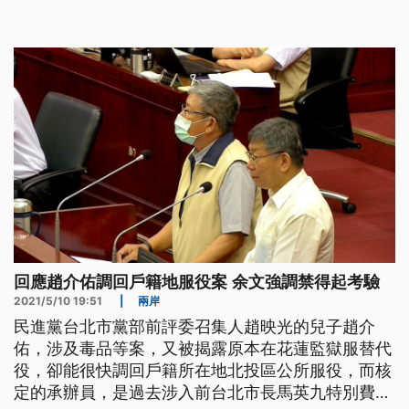
造人、監造人做好一切安全維護的措施，確保工地公
共安全以及避免對周遭住戶的影響。
回應趙介佑調回戶籍地服役案 余文強調禁得起考驗
2021/5/10 19:51
|
兩岸
民進黨台北市黨部前評委召集人趙映光的兒子趙介
佑，涉及毒品等案，又被揭露原本在花蓮監獄服替代
役，卻能很快調回戶籍所在地北投區公所服役，而核
定的承辦員，是過去涉入前台北市長馬英九特別費案