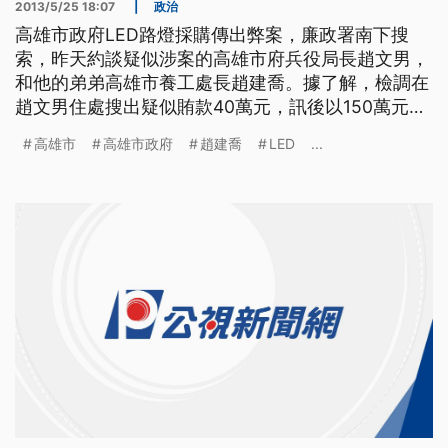
2013/5/25 18:07
|
政治
高雄市政府LED路燈採購傳出弊案，廉政署南下搜
索，昨天約談疑似涉案的高雄市府兵役局長趙文男，
和他的弟弟高雄市養工處長趙建喬。據了解，檢調在
趙文男住處搜出疑似賄款40萬元，訊後以150萬元交
保，趙建喬則是請回。高雄市府表示，趙文男已經向
高雄市
高雄市政府
趙建喬
LED
...
市長陳菊自請停職，靜待司法調查。 LED路燈採購
案，高雄市政府傳出弊案，廉政署中部調查組和台中
地檢署聯手偵辦，繼21號聲押廠商和白手套等三人獲
准之後， 24號再