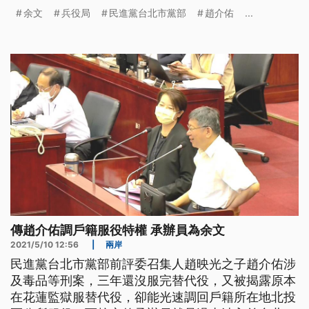
入獄的余文，余文今天出面強調、沒有加快速度，一
余文
兵役局
民進黨台北市黨部
趙介佑
...
切都依法辦理。 民進黨台北市黨部前評委召集人趙
映光之子趙介佑涉及毒品等案，又被揭露原本在花蓮
監獄服替代役，卻能光速調回戶籍所在地北投區公所
服役，而核定的承辦員就是過去涉入前
傳趙介佑調戶籍服役特權 承辦員為余文
2021/5/10 12:56
|
兩岸
民進黨台北市黨部前評委召集人趙映光之子趙介佑涉
及毒品等刑案，三年還沒服完替代役，又被揭露原本
在花蓮監獄服替代役，卻能光速調回戶籍所在地北投