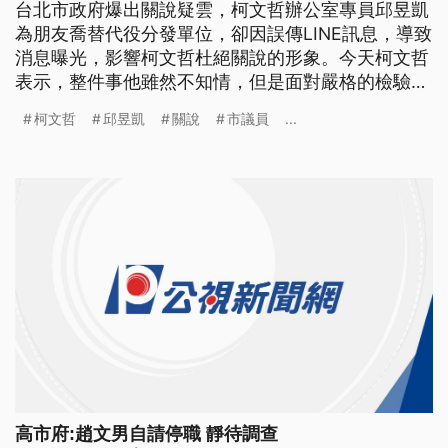
台北市政府爆出關說疑雲，柯文哲辦公室專員邱昱凱
為朋友喬替代役分發單位，卻因誤傳LINE訊息，導致
消息曝光，影響柯文哲杜絕關說的形象。今天柯文哲
表示，整件事他雖然不知情，但是面對嚴格的檢驗也
不是壞事，做錯事就要換掉。 台北市長柯文哲一上
柯文哲
邱昱凱
關說
市議員
...
任，就強調"關說無效"，但沒想到北市府卻傳出關說
爭議，市長室專員邱昱凱因為周姓好友要服替代役，
為了幫助分發到北市府，利用柯文哲名義傳LINE給兵
役局，卻誤傳到市
高市府:趙文男自請停職 靜待調查