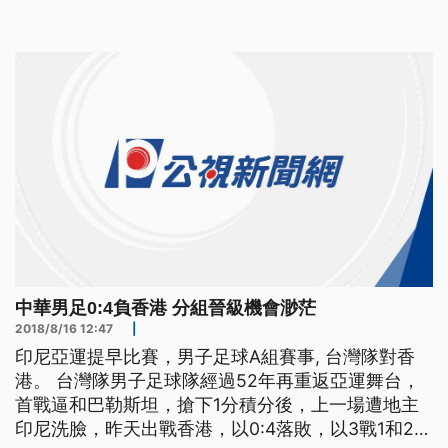
飛5萬多公里，對球員身心影響較大。 2020年卡達
世界盃足球賽亞洲區預賽，上周在馬來西亞首都、吉
隆坡舉行抽籤，17日由澳洲球星卡希爾(Tim Cahill)擔
中華男足0:4負香港 分組晉級機會渺茫
2018/8/16 12:47
|
印尼亞運提早比賽，男子足球A組賽事, 台灣隊對香
港。 台灣隊男子足球隊經過52年再重返亞運舞台，
首戰逼和巴勒斯坦，搶下1分積分後，上一場遭地主
印尼洗臉，昨天出戰香港，以0:4落敗，以3戰1和2負