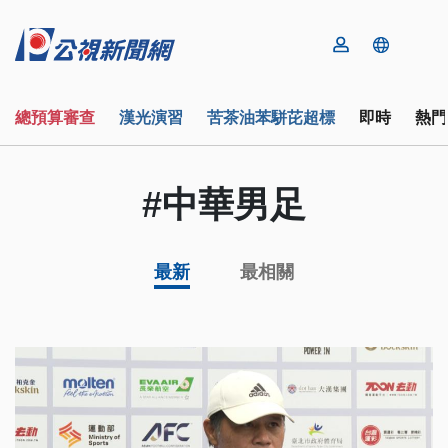
總預算審查
漢光演習
苦茶油苯駢芘超標
即時
熱門
#中華男足
最新
最相關