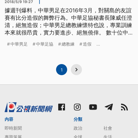
2018/5/9 19:27
|
據週刊爆料，中華男足在2016年3月，對關島的友誼
賽有比分造假的舞弊行為。中華足協秘書長陳威任澄
清，絕無造假；中華男足總教練懷特也說，專業訓練
本來就很昂貴，實力要進步、絕無僥倖。 數十位中
華男足國腳現身力挺，因為有週刊爆料，2016年3月
中華男足
中華足協
總教練
造假
...
一場中華男足與關島的比賽，出現中華足協和當時關
島隊總教練懷特(Gary White)，聯手製造不實比分的
舞弊情形；中華足協秘書長陳威任鄭重否認，強調絕
無此事。 陳
1
內容
分類
即時新聞
政治
社會
專題策展
全球
生活