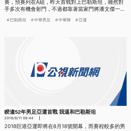
賽，預賽列在A組，昨天首戰對上巴勒斯坦，雖然對
手多次有機會射門，不過都靠著當家門將潘文傑一人
幾乎擋下了所有攻勢，終場兩隊以0：0握手言和。而
巴勒斯坦
中華男足
中華隊
亞運
下一場比賽就在明天，中華隊將出戰地主印尼隊。
中華男足隊睽違52年再度重返亞運，預賽A組對戰上
屆打進16強的勁敵巴勒斯坦，開賽時當地下起大雨，
讓球員跑動或射門都
睽違52年男足亞運首戰 我逼和巴勒斯坦
2018/8/11 08:44
|
2018巨港亞運即將在8月18號開幕，而賽程較多的男