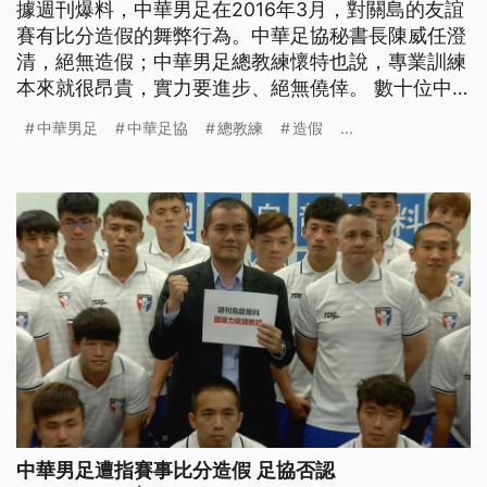
據週刊爆料，中華男足在2016年3月，對關島的友誼
賽有比分造假的舞弊行為。中華足協秘書長陳威任澄
清，絕無造假；中華男足總教練懷特也說，專業訓練
本來就很昂貴，實力要進步、絕無僥倖。 數十位中
華男足國腳現身力挺，因為有週刊爆料，2016年3月
中華男足
中華足協
總教練
造假
...
一場中華男足與關島的比賽，出現中華足協和當時關
島隊總教練懷特(Gary White)，聯手製造不實比分的
舞弊情形；中華足協秘書長陳威任鄭重否認，強調絕
無此事。 陳
中華男足遭指賽事比分造假 足協否認