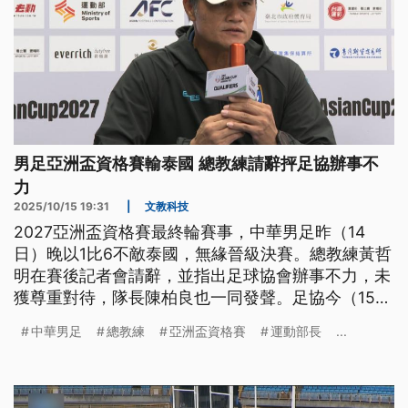
男足亞洲盃資格賽輸泰國 總教練請辭抨足協辦事不
力
2025/10/15 19:31
|
文教科技
2027亞洲盃資格賽最終輪賽事，中華男足昨（14
日）晚以1比6不敵泰國，無緣晉級決賽。總教練黃哲
明在賽後記者會請辭，並指出足球協會辦事不力，未
獲尊重對待，隊長陳柏良也一同發聲。足協今（15）
日回應並承諾，持續加強相關行政協調跟後勤支援。
中華男足
總教練
亞洲盃資格賽
運動部長
...
運動部長李洋則重話批評，要求足協3天內提檢討報
告。