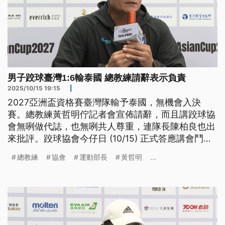
男子跤球臺灣1:6輸泰國 總教練請辭表示負責
2025/10/15 19:15
|
2027亞洲盃資格賽臺灣隊輸予泰國，無機會入決
賽。總教練黃哲明佇記者會宣佈請辭，而且講跤球協
會無咧做代誌，也無咧共人尊重，連隊長陳柏良也出
來批評。跤球協會今仔日 (10/15) 正式答應講會鬥支
援，抑若運動部長李洋是限怹3工內提出檢討報告。
總教練
協會
運動部長
黃哲明
...
（新聞標題、導言為台語文）