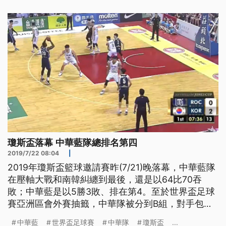
憾。
瓊斯盃落幕 中華藍隊總排名第四
2019/7/22 08:04
|
2019年瓊斯盃籃球邀請賽昨(7/21)晚落幕，中華藍隊
在壓軸大戰和南韓糾纏到最後，還是以64比70吞
敗；中華藍是以5勝3敗、排在第4。至於世界盃足球
賽亞洲區會外賽抽籤，中華隊被分到B組，對手包括
澳洲、約旦等強隊，中華足協表示，客場出賽總計要
中華藍
世界盃足球賽
中華隊
瓊斯盃
...