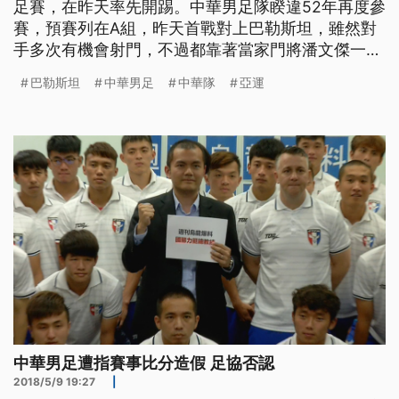
足賽，在昨天率先開踢。中華男足隊睽違52年再度參
賽，預賽列在A組，昨天首戰對上巴勒斯坦，雖然對
手多次有機會射門，不過都靠著當家門將潘文傑一人
幾乎擋下了所有攻勢，終場兩隊以0：0握手言和。而
巴勒斯坦
中華男足
中華隊
亞運
下一場比賽就在明天，中華隊將出戰地主印尼隊。
中華男足隊睽違52年再度重返亞運，預賽A組對戰上
屆打進16強的勁敵巴勒斯坦，開賽時當地下起大雨，
讓球員跑動或射門都
中華男足遭指賽事比分造假 足協否認
2018/5/9 19:27
|