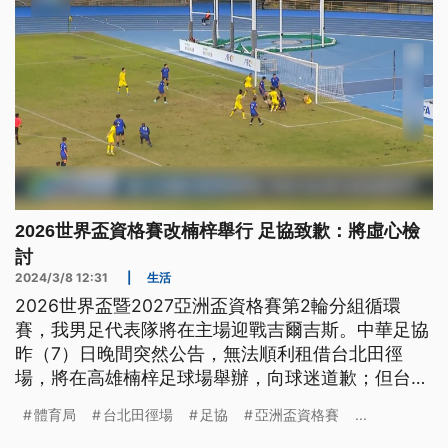
2026世界盃資格賽改楠梓舉行 足協致歉：將虛心檢
討
2024/3/8 12:31
|
生活
2026世界盃暨2027亞洲盃資格賽第2輪分組循環
賽，我男足代表隊將在主場迎戰吉爾吉斯。中華足協
昨（7）日晚間突然公告，無法順利租借台北田徑
場，將在高雄楠梓足球場舉辦，向球迷道歉；但台北
市體育局澄清，足協未參與去（2023）年9月的預控
體育局
台北田徑場
足協
亞洲盃資格賽
...
會議，相關檔期已排滿， 足協說法誤導，深表遺