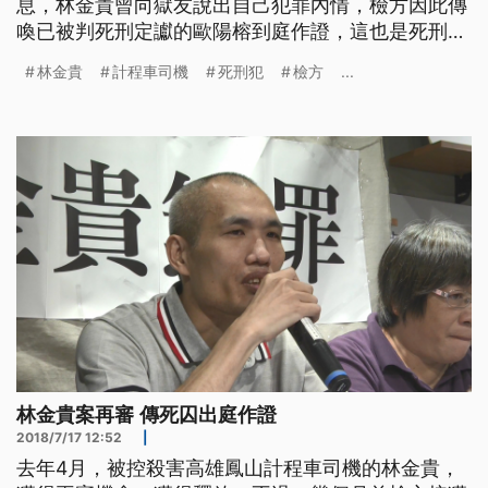
息，林金貴曾向獄友說出自己犯罪內情，檢方因此傳
喚已被判死刑定讞的歐陽榕到庭作證，這也是死刑犯
歐陽榕入獄15年首度出監。 囚車進到高雄高分院，
林金貴
計程車司機
死刑犯
檢方
...
在法警前後戒護下，身穿白色上衣的歐陽榕步入準備
室，身分格外引發關注，因為他已被判死刑定讞，這
是台灣司法史上第二次提訊死刑犯出庭作證。 現年
62歲的歐陽榕，曾擔任永豐餘造紙
林金貴案再審 傳死囚出庭作證
2018/7/17 12:52
|
去年4月，被控殺害高雄鳳山計程車司機的林金貴，