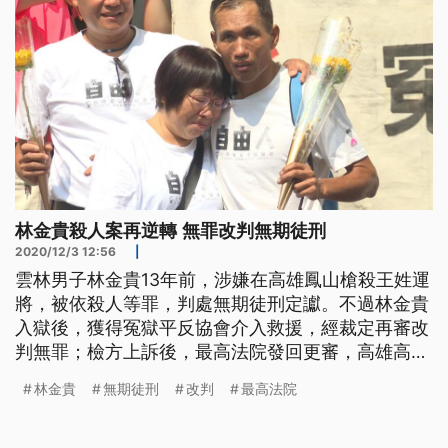
林金貴殺人案再逆轉 無罪改判無期徒刑
2020/12/3 12:56
|
雲林男子林金貴13年前，涉嫌在高雄鳳山槍殺王姓運
將，被依殺人等罪，判處無期徒刑定讞。不過林金貴
入獄後，獲得冤獄平反協會介入救援，經裁定再審改
判無罪；檢方上訴後，最高法院發回更審，高雄高分
院更一審，今天改判他無期徒刑。 林金貴強調自己
林金貴
無期徒刑
改判
最高法院
從未涉案，被囚3116天才重獲自由。不過，檢方提上
訴後，最高法院合議庭發現，林金貴在案發的前1年
12月假釋出獄後有蓄髮，恐跟大頭照模樣明顯不同，