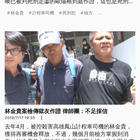
喚已被判死刑定讞的歐陽榕到庭作證，這也是死刑犯
歐陽榕入獄15年首度出監。 囚車進到高雄高分院，
林金貴
計程車司機
死刑犯
檢方
...
在法警前後戒護下，身穿白色上衣的歐陽榕步入準備
室，身分格外引發關注，因為他已被判死刑定讞，這
是台灣司法史上第二次提訊死刑犯出庭作證。 現年
62歲的歐陽榕，曾擔任永豐餘造紙
林金貴案檢傳獄友作證 律師團：不足採信
2018/7/17 19:35
|
去年4月，被控殺害高雄鳳山計程車司機的林金貴，
獲得再審機會釋放，不過，幾個月前檢方掌握到消