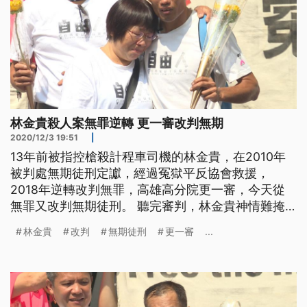
林金貴殺人案無罪逆轉 更一審改判無期
2020/12/3 19:51
|
13年前被指控槍殺計程車司機的林金貴，在2010年
被判處無期徒刑定讞，經過冤獄平反協會救援，
2018年逆轉改判無罪，高雄高分院更一審，今天從
無罪又改判無期徒刑。 聽完審判，林金貴神情難掩
落寞，快步離開法院，因為才在2年前獲判無罪的
林金貴
改判
無期徒刑
更一審
...
他，卻在3日上午判決再度出現大逆轉，被關了9年的
林金貴，恢復自由之身僅短短2年半，更一審改判無
期徒刑。 冤獄平反協會執行長羅士翔表示，「（林
金貴）非常低落，幾位曾經也經歷