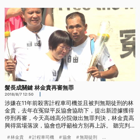
訴後，最高法院合議庭發現，林金貴在案發的前1年
12月假釋出獄後有蓄髮，恐跟大頭照模樣明顯不同，
且林金貴羈押時的獄友有證
髮長成關鍵 林金貴再審無罪
2018/8/7 12:50
|
涉嫌在11年前殺害計程車司機並且被判無期徒刑的林
金貴，去年在冤獄平反協會協助下，提出新證據獲得
停刑再審，今天高雄高分院做出無罪判決，林金貴高
興得當場落淚，協會也呼籲檢方別再上訴。 聽完判
決，姊姊為走出法院的林金貴獻花，雙雙流下高興的
林金貴
計程車司機
協會
無期徒刑
...