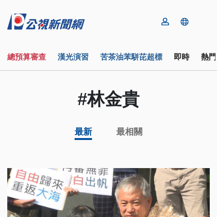
總預算審查
漢光演習
苦茶油苯駢芘超標
即時
熱門
#林金貴
最新
最相關