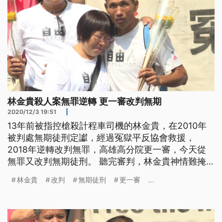
林金貴殺人案無罪逆轉 更一審改判無期
2020/12/3 19:51
|
13年前被指控槍殺計程車司機的林金貴，在2010年
被判處無期徒刑定讞，經過冤獄平反協會救援，
2018年逆轉改判無罪，高雄高分院更一審，今天從
無罪又改判無期徒刑。 聽完審判，林金貴神情難掩
落寞，快步離開法院，因為才在2年前獲判無罪的
林金貴
改判
無期徒刑
更一審
...
他，卻在3日上午判決再度出現大逆轉，被關了9年的
林金貴，恢復自由之身僅短短2年半，更一審改判無
期徒刑。 冤獄平反協會執行長羅士翔表示，「（林
金貴）非常低落，幾位曾經也經歷