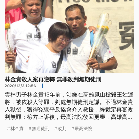
且林金貴羈押時的獄友有證
林金貴殺人案再逆轉 無罪改判無期徒刑
2020/12/3 12:56
|
雲林男子林金貴13年前，涉嫌在高雄鳳山槍殺王姓運
將，被依殺人等罪，判處無期徒刑定讞。不過林金貴
入獄後，獲得冤獄平反協會介入救援，經裁定再審改
判無罪；檢方上訴後，最高法院發回更審，高雄高分
院更一審，今天改判他無期徒刑。 林金貴強調自己
林金貴
無期徒刑
改判
最高法院
從未涉案，被囚3116天才重獲自由。不過，檢方提上