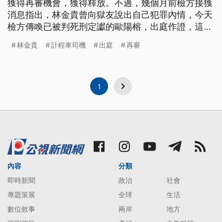
獲得再審機會，獲得釋放。不過，幾個月前檢方接獲
消息指出，林金貴曾向獄友說出自己犯罪內情，今天
檢方傳喚已被判死刑定讞的歐陽榕，出庭作證，這也
是死囚歐陽榕入獄15年首度出監。 現年62歲的歐陽
林金貴
計程車司機
出庭
再審
榕，曾是永豐餘加工處副處長。2003年投資失利，
將長期金援他的女建商盧金惠，綁架分屍。2011年最
高法院更六審，死刑定讞。而目前在高雄二監收容的
歐陽榕，和11年前被控
1
內容
分類
即時新聞
政治
社會
專題策展
全球
生活
數位敘事
兩岸
地方