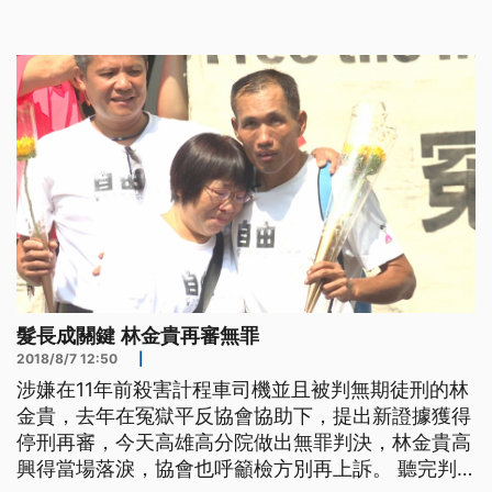
眼淚，耗時11年，林金貴被指控殺害計程車司機的罪
嫌，終於首度被司法認定無罪。 林金貴說：「很感
謝大家的幫忙，就是關心我案件的事情，還有就是感
謝平反協會律師們的幫忙，最重
髮長成關鍵 林金貴再審無罪
2018/8/7 12:50
|
涉嫌在11年前殺害計程車司機並且被判無期徒刑的林
金貴，去年在冤獄平反協會協助下，提出新證據獲得
停刑再審，今天高雄高分院做出無罪判決，林金貴高
興得當場落淚，協會也呼籲檢方別再上訴。 聽完判