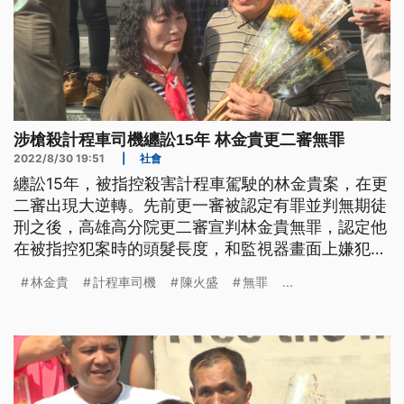
涉槍殺計程車司機纏訟15年 林金貴更二審無罪
2022/8/30 19:51
|
社會
纏訟15年，被指控殺害計程車駕駛的林金貴案，在更
二審出現大逆轉。先前更一審被認定有罪並判無期徒
刑之後，高雄高分院更二審宣判林金貴無罪，認定他
在被指控犯案時的頭髮長度，和監視器畫面上嫌犯的
頭髮長度，有明顯落差，而檢察官的證據也無法證明
林金貴
計程車司機
陳火盛
無罪
...
被告犯罪，因此無罪，全案還可上訴。