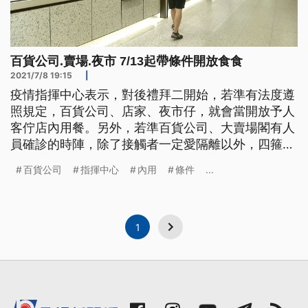
百貨公司.賣場.夜市 7/13起帶條件開放食食
2021/7/8 19:15
|
疫情指揮中心表示，對後禮拜二開始，若準有法度遵
照規定，百貨公司、店家、夜市仔，就會當開放予人
客佇店內用餐。另外，若準百貨公司、大賣場閣有人
員確診的時陣，除了接觸者一定愛隔離以外，四箍輪
轉的專櫃也攏愛停業，進行消毒。用餐區放上隔板收
百貨公司
指揮中心
內用
條件
...
起座椅，並拉上封鎖線禁止民眾進入，因應三級警
戒，原本可內用的台北101美食街現在通通只能外
帶，但隨著國內疫情逐漸趨緩、指揮中心宣布，從下
週二起只要是符合指揮中心的指引，就
1