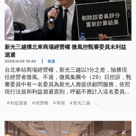
新光三越獲北車商場經營權 微風控甄審委員未利益
迴避
2026/4/29 19:40
|
生活
台北車站商場經營權，新光三越以1分之差，險勝現
任經營者微風。不過，微風集團今（29）日控訴，甄
審委員中有一名委員為新光人壽提供顧問服務，依照
現行法規和利益迴避原則，呼籲不應計入這名委員的
分數；新光三越回應，自始至終均依相關規定辦理，
利益迴避
經營權
商場
新光三越
...
期盼各界理性看待。台鐵表示，微風公司對甄審委員
提出疑義，可依《促參法》規定，30日內提出異議。