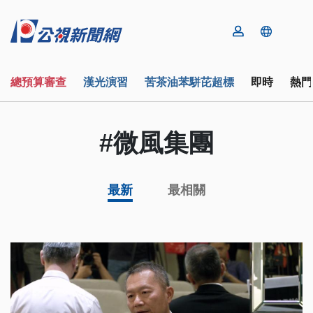
總預算審查
漢光演習
苦茶油苯駢芘超標
即時
熱門
#微風集團
最新
最相關