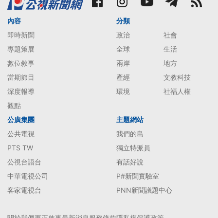
內容
分類
即時新聞
政治
社會
專題策展
全球
生活
數位敘事
兩岸
地方
當期節目
產經
文教科技
深度報導
環境
社福人權
觀點
公廣集團
主題網站
公共電視
我們的島
PTS TW
獨立特派員
公視台語台
有話好說
中華電視公司
P#新聞實驗室
客家電視台
PNN新聞議題中心
關於我們
更正啟事
最新消息
服務條款
隱私權保護政策