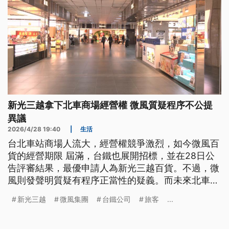
新光三越拿下北車商場經營權 微風質疑程序不公提
異議
2026/4/28 19:40
|
生活
台北車站商場人流大，經營權競爭激烈，如今微風百
貨的經營期限 屆滿，台鐵也展開招標，並在28日公
告評審結果，最優申請人為新光三越百貨。不過，微
風則發聲明質疑有程序正當性的疑義。而未來北車商
場經營權易主，在施工期間是否可能干擾旅客動線，
新光三越
微風集團
台鐵公司
旅客
...
台鐵則表示，將會與承包商達成約定，以旅客安全為
第一要務。