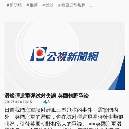
噸提高到4500噸以上，很可能打造成5000噸級的巡
巡防艦
飛彈
武器
雄風三型飛彈
...
防艦。海軍對此不願多說，只表示目前各項設計都是
依據敵情威脅與作戰需求設定，不過各界大多認為噸
位增加，有其必要。 ==前海軍新江艦艦長 呂禮詩==
潛艦彈道飛彈試射失誤 英國朝野爭論
2017/1/24 19:15
|
地方
日前我國海軍誤射雄風三型飛彈的事件，震驚國內
外。英國海軍的潛艦，也在試射彈道飛彈時發生類似
狀況，引發英國朝野相當大的爭論。 ==英國海軍潛