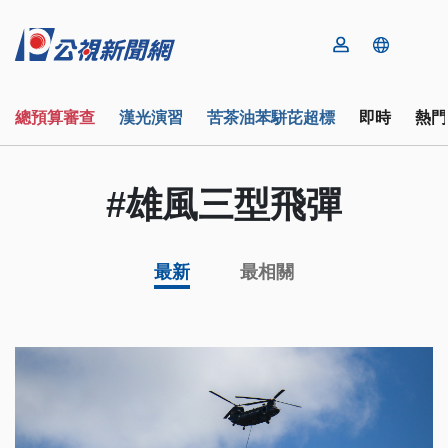
總預算審查
漢光演習
苦茶油苯駢芘超標
即時
熱門
#雄風三型飛彈
最新
最相關