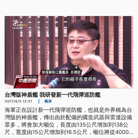
防艦。海軍對此不願多說，只表示目前各項設計都是
依據敵情威脅與作戰需求設定，不過各界大多認為噸
位增加，有其必要。 ==前海軍新江艦艦長 呂禮詩==
台灣版神盾艦 我研發新一代飛彈巡防艦
2017/6/5 12:51
|
兩岸
海軍正在設計新一代飛彈巡防艦，也就是外界稱為台
灣版的神盾艦，傳出由於配備的國造武器與雷達設備
眾多，將會加大噸位，長度由135公尺增加到138公
尺，寬度由15公尺增加到16.5公尺，噸位將從4000