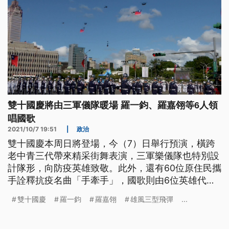
雙十國慶將由三軍儀隊暖場 羅一鈞、羅嘉翎等6人領
唱國歌
2021/10/7 19:51
|
政治
雙十國慶本周日將登場，今（7）日舉行預演，橫跨
老中青三代帶來精采街舞表演，三軍樂儀隊也特別設
計隊形，向防疫英雄致敬。此外，還有60位原住民攜
手詮釋抗疫名曲「手牽手」，國歌則由6位英雄代
表，包括羅一鈞、羅嘉翎等人領唱。
雙十國慶
羅一鈞
羅嘉翎
雄風三型飛彈
...