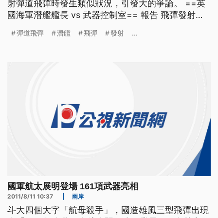
射彈道飛彈時發生類似狀況，引發大的爭論。 ==英
國海軍潛艦艦長 vs 武器控制室== 報告 飛彈發射程
序已經啟動 我(艦長)准許發射飛彈 報告 飛彈已發射
彈道飛彈
潛艦
飛彈
發射
...
飛彈已發射 畫面上就是英國海軍的核武潛艦，測試
長程彈道飛彈的情形。根據英國和美國媒體的報導，
一艘英國海軍潛艦，去年6月在美國佛羅里達外
國軍航太展明登場 161項武器亮相
2011/8/11 10:37
|
兩岸
斗大四個大字「航母殺手」，國造雄風三型飛彈出現