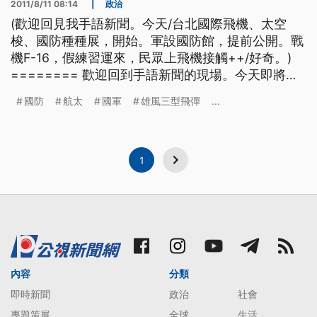
2011/8/11 08:14
|
政治
(歡迎回見我手語新聞。今天/台北國際飛機、太空
梭、國防種種展，開始。軍設國防館，提前公開。戰
機F-16，假練習運來，民眾上飛機接觸++/好奇。)
======== 歡迎回到手語新聞的現場。今天即將登
場的台北國際航太、暨國防工業展，由國軍參展的國
國防
航太
國軍
雄風三型飛彈
...
防館提前亮相。國軍還把F-16戰機等的模擬器搬到現
場，希望讓民眾親自體驗。 -2斗大四個大字「航母
殺手」 國造雄風三型飛彈出現在 -2「201
1
內容
分類
即時新聞
政治
社會
專題策展
全球
生活