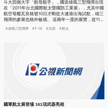
斗大四個大字「航母殺手」，國造雄風三型飛彈出現
在「2011年台北國際航太暨國防工業展」，尤其中國
航空母艦瓦良格號10日才剛從大連港出海試航，雄三
飛彈的參展也格外敏感。 這兩年一度的展覽，從11日
到14日在台北世貿一館舉行，由國軍參展的國防館
雄風三型飛彈
F-16
武器
航太
裡，還有各種國造飛彈、無人飛機、雷霆2000多管
火箭系統等等161項武器，但最熱門的在這裡，由中
科院自行研發的F-16飛行模擬器。 除了F-16飛行
國軍航太展登場 161項武器亮相