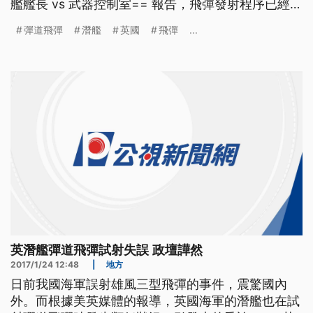
艦艦長 vs 武器控制室== 報告，飛彈發射程序已經啟
動....我(艦長)准許發射飛彈....報告，飛彈已發射...飛
彈道飛彈
潛艦
英國
飛彈
...
彈已發射... 畫面上就是英國海軍的核武潛艦，測試長
程彈道飛彈的情形。根據英國和美國媒體的報導，一
艘英國海軍潛艦，去年6月在美國佛
英潛艦彈道飛彈試射失誤 政壇譁然
2017/1/24 12:48
|
地方
日前我國海軍誤射雄風三型飛彈的事件，震驚國內
外。而根據美英媒體的報導，英國海軍的潛艦也在試