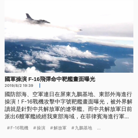
國軍操演 F-16飛彈命中靶艦畫面曝光
2019/8/2 19:39
|
國防部海、空軍連日在屏東九鵬基地、東部外海進行
操演！F-16戰機攻擊中字號靶艦畫面曝光，被外界解
讀就是針對中共解放軍的遼寧艦。而中共解放軍日前
派出6艘軍艦繞經我東部海域，在菲律賓海進行軍
演，日本防衛省1號公布軍艦返航的照片，國防部強
F-16戰機
操演
解放軍
九鵬基地
...
調，充分掌握確保國家安全與區域穩定。 成功級子