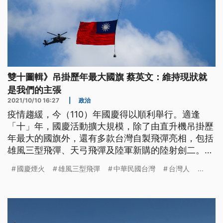
雙十圖輯》吊掛歷年最大國旗 蔡英文：維持現狀就
是我們的主張
2021/10/10 16:27
|
政治
疫情趨緩，今（110）年國慶得以順利舉行。適逢
「十」年，國慶活動擴大規模，除了由直升機吊掛歷
年最大的國旗外，還有多款台灣自製飛彈亮相，包括
雄風三型飛彈、天弓飛彈及陸軍新購的陸射劍二。此
外，國慶大會也首度安排樂團於101的高樓層觀景台
國慶煙火
雄風三型飛彈
中華民國台灣
台灣人
...
連線表演。總統蔡英文以「共識化分歧，團結守台
灣」為題發表國慶談話，當中提到「維持現狀就是我
們的主張」，會全力阻止現狀被片面改變；兩岸解決
分歧，必須透過平等對話。