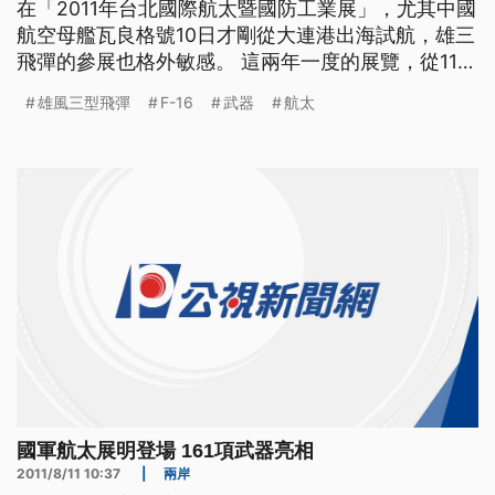
在「2011年台北國際航太暨國防工業展」，尤其中國
航空母艦瓦良格號10日才剛從大連港出海試航，雄三
飛彈的參展也格外敏感。 這兩年一度的展覽，從11日
到14日在台北世貿一館舉行，由國軍參展的國防館
雄風三型飛彈
F-16
武器
航太
裡，還有各種國造飛彈、無人飛機、雷霆2000多管
火箭系統等等161項武器，但最熱門的在這裡，由中
科院自行研發的F-16飛行模擬器。 除了F-16飛行
國軍航太展明登場 161項武器亮相
2011/8/11 10:37
|
兩岸