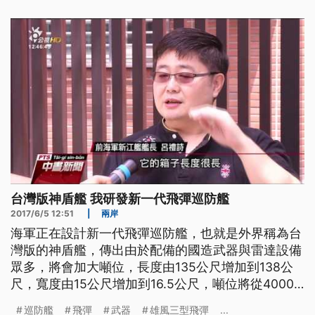
儀軍艦在海上發射標準一型防空飛彈。 從地面發射
天弓飛彈，國軍屏東九鵬基地操演，執行12類117枚
飛彈精準炸彈射擊，陸海空齊
台灣版神盾艦 我研發新一代飛彈巡防艦
2017/6/5 12:51
|
兩岸
海軍正在設計新一代飛彈巡防艦，也就是外界稱為台
灣版的神盾艦，傳出由於配備的國造武器與雷達設備
眾多，將會加大噸位，長度由135公尺增加到138公
尺，寬度由15公尺增加到16.5公尺，噸位將從4000
噸提高到4500噸以上，很可能打造成5000噸級的巡
巡防艦
飛彈
武器
雄風三型飛彈
...