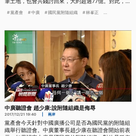
筆土地，也會共錢討回來，大約超過77億。對此，中
廣董事長趙少康趒跤頓蹄，強調自伊經營中廣，國民
黨產會
中廣
國民黨附隨組織
林峯正
...
黨就毋捌參與過，黨產會應該向國民黨討才對。 ==
黨產會主委 林峯正== 他免費從國家拿去的 他把建築
物賣出去之後 他換了錢回來 這錢並沒有匯出去 黨產
會主委林峯正
中廣聽證會 趙少康:說附隨組織是侮辱
2017/12/21 19:40
|
兩岸
黨產會今天針對中國廣播公司是否為國民黨的附隨組
織舉行聽證會。中廣董事長趙少康在聽證會開始前表