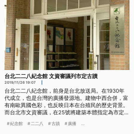
台北二二八紀念館 文資審議列市定古蹟
2019/11/26 19:07
|
台北二二八紀念館，前身是台北放送局。在1930年
代成立，也是台灣的廣播發源地。建物中西合併，富
有南歐異國色彩，也反映日本在台殖民的歷史背景。
而台北市文資審議，在25號將建築本體指定為市定古
蹟。 屋頂是中式馬頭牆，建物卻融入西班牙瓦和圓
紀念館
二二八
古蹟
廣播
...
拱。反映出1930年代日本在台殖民的「興亞式」建
築風格。台北二二八紀念館25號被北市文資審議會指