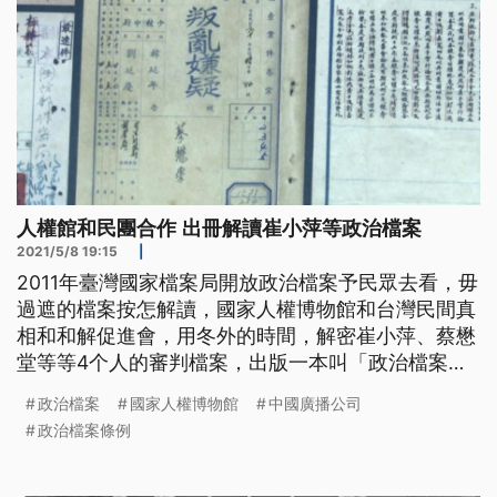
人權館和民團合作 出冊解讀崔小萍等政治檔案
2021/5/8 19:15
|
2011年臺灣國家檔案局開放政治檔案予民眾去看，毋
過遮的檔案按怎解讀，國家人權博物館和台灣民間真
相和和解促進會，用冬外的時間，解密崔小萍、蔡懋
堂等等4个人的審判檔案，出版一本叫「政治檔案會
講話」的冊，希望成做解讀政治檔案入門的工具冊。
政治檔案
國家人權博物館
中國廣播公司
曾做過中國廣播公司濟濟廣播劇的崔小萍女士，
政治檔案條例
1950年到1970年代誠衝，不過因為初中捌和共產黨
接觸，1968年予政府認定參加叛亂組織，無自首，
落尾關9年4個月。這馬