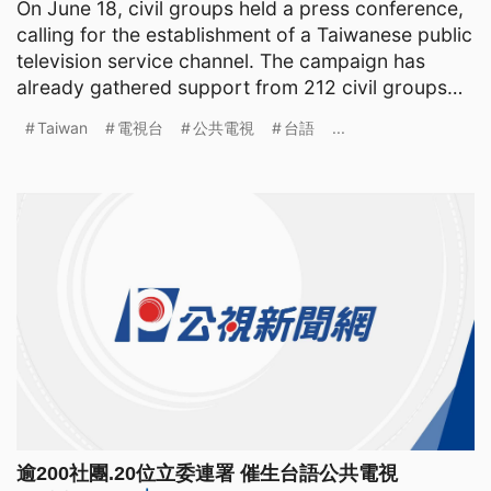
On June 18, civil groups held a press conference,
calling for the establishment of a Taiwanese public
television service channel. The campaign has
already gathered support from 212 civil groups
and mo
Taiwan
電視台
公共電視
台語
...
逾200社團.20位立委連署 催生台語公共電視