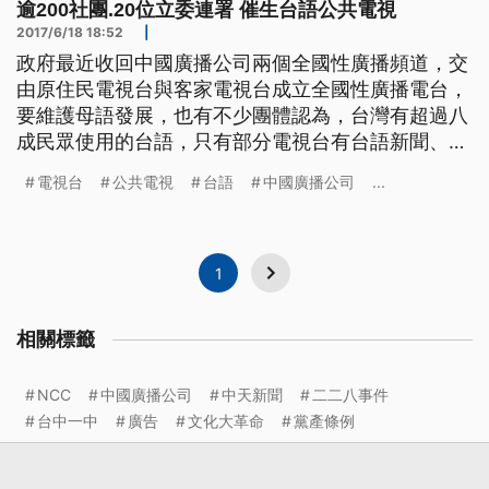
逾200社團.20位立委連署 催生台語公共電視
2017/6/18 18:52
|
政府最近收回中國廣播公司兩個全國性廣播頻道，交
由原住民電視台與客家電視台成立全國性廣播電台，
要維護母語發展，也有不少團體認為，台灣有超過八
成民眾使用的台語，只有部分電視台有台語新聞、綜
藝或戲劇等等各種節目，卻沒有國家級台語電視台？
電視台
公共電視
台語
中國廣播公司
...
所以有不少關心這個議題的人士、和民間團體共同連
署，希望政府成立台語公共電視台。 ==李江却台語
文教基金會執行長 陳豐惠== 政府就應該要用 這個體
制公共資
1
相關標籤
NCC
中國廣播公司
中天新聞
二二八事件
台中一中
廣告
文化大革命
黨產條例