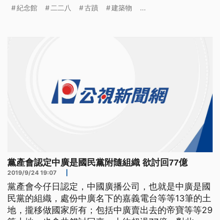
牆，建物卻融入西班牙瓦和圓拱，反映出1930年代
紀念館
二二八
古蹟
建築物
...
日本在台殖民的「興亞式」建築風格。台北二二八紀
念館25號被北市文資審議會指定為市定古蹟。 ==台
北二二八紀念館館長 蕭明治== 這個建築的特色在於
說 它是中西合併 中式
黨產會認定中廣是國民黨附隨組織 欲討回77億
2019/9/24 19:07
|
黨產會今仔日認定，中國廣播公司，也就是中廣是國
民黨的組織，處份中廣名下的嘉義電台等等13筆的土
地，攏移做國家所有；包括中廣賣出去的帝寶等等29