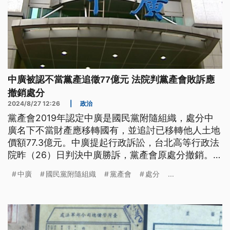
中廣被認不當黨產追徵77億元 法院判黨產會敗訴應
撤銷處分
2024/8/27 12:26
|
政治
黨產會2019年認定中廣是國民黨附隨組織，處分中
廣名下不當財產應移轉國有，並追討已移轉他人土地
價額77.3億元。中廣提起行政訴訟，台北高等行政法
院昨（26）日判決中廣勝訴，黨產會原處分撤銷。前
中廣董事長趙少康感謝法官還原事實真相；黨產會則
中廣
國民黨附隨組織
黨產會
處分
...
強調會提出上訴。