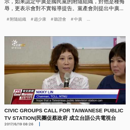
示，如果認定中廣是國民黨的附隨組織，對他是種侮
辱，更表示會對不實報導提告。黨產會則提出中廣49
名自然人股東都是黨股代表，還有雙方是否以相當對
附隨組織
趙少康
聽證會
中廣
...
價轉讓，就此二爭點進行討論。 趙少康表示，「任
何一個人，講一個告一個，絕不寬貸。」他拿出文
件，表示要對週刊記者提告加重誹謗，因為週刊報導
中廣價值25億不止10億，
CIVIC GROUPS CALL FOR TAIWANESE PUBLIC
TV STATION|民團促蔡政府 成立台語公共電視台
2017/6/19 08:26
|