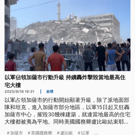
以軍佔領加薩市行動升級 持續轟炸擊毀當地最高住
宅大樓
2025/9/16 19:31
|
全球
以軍占領加薩市的行動開始顯著升級，除了派地面部
隊和坦克，進入加薩市部分地區，以軍15日起又狂轟
加薩市中心，摧毀30幾棟建築，就連當地最高的住宅
大樓都被夷為平地。同時美國國務卿盧比歐結束耶路
撒冷訪問，將轉往卡達，他除了向納坦雅胡傳達美國
加薩市
美國國務卿
盧比歐
以軍
...