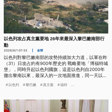
以色列攻占真主黨要地 26年來最深入黎巴嫩南部行
動
2026/6/1 07:33
|
全球
以色列對黎巴嫩南部的攻勢持續加大力道，以軍在昨
（31）日攻占約有900年歷史的 戰略要地「博福特城
堡」，同時升起以色列國旗，這是以色列自2000年
撤出黎南以來，最深入的一次地面推進，同一天以軍
也再次空襲港市「泰爾」，停火協議已經形同廢紙。
以色列
黎巴嫩
真主黨
福特
...