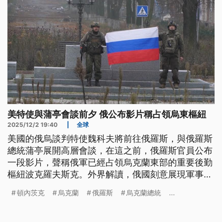
美特使與蒲亭會談前夕 俄公布影片稱占領烏東樞紐
2025/12/2 19:40
|
全球
美國的俄烏談判特使魏科夫將前往俄羅斯，與俄羅斯
總統蒲亭展開高層會談，在這之前，俄羅斯官員公布
一段影片，聲稱俄軍已經占領烏克蘭東部的重要後勤
樞紐波克羅夫斯克。外界解讀，俄國刻意展現軍事優
勢，增加談判籌碼。此外，烏克蘭總統澤倫斯基現在
頓內茨克
烏克蘭
俄羅斯
烏克蘭總統
...
在法國訪問，表明希望得到美國和歐洲的具體承諾，
而法國總統馬克宏也談到，只有烏克蘭能夠談論自己
的領土歸屬問題。