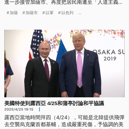
進一步接管加薩市、再度把居民南遷至「人道主義
區」馬瓦斯，其用意是什麼？國際上又將如何解救加
加薩
加薩市
以軍
以色列
...
薩居民？
美國特使到露西亞 4/25和蒲亭討論和平協議
2025/4/25 19:15
|
露西亞當地時間拜四（4/24），可能是北韓提供飛彈
去空襲烏克蘭首都基輔，造成嚴重死傷，予協調的美