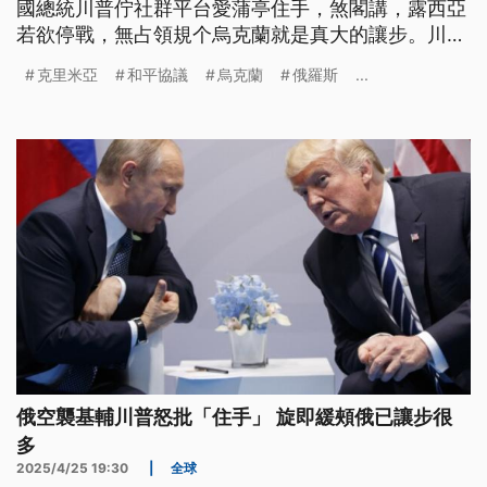
國總統川普佇社群平台愛蒲亭住手，煞閣講，露西亞
若欲停戰，無占領規个烏克蘭就是真大的讓步。川普
的特使已經到莫斯科，25會和蒲亭討論和平協議。
克里米亞
和平協議
烏克蘭
俄羅斯
...
（新聞標題、導言為台語文）
俄空襲基輔川普怒批「住手」 旋即緩頰俄已讓步很
多
2025/4/25 19:30
|
全球