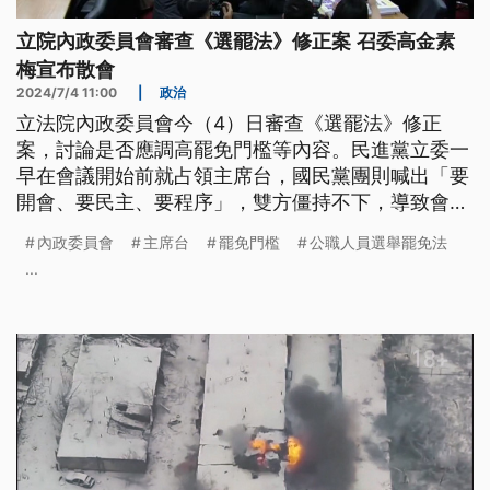
立院內政委員會審查《選罷法》修正案 召委高金素
梅宣布散會
2024/7/4 11:00
|
政治
立法院內政委員會今（4）日審查《選罷法》修正
案，討論是否應調高罷免門檻等內容。民進黨立委一
早在會議開始前就占領主席台，國民黨團則喊出「要
開會、要民主、要程序」，雙方僵持不下，導致會議
無法進行。會議到下午持續停擺，內政委員會召委高
內政委員會
主席台
罷免門檻
公職人員選舉罷免法
金素梅宣布散會。
...