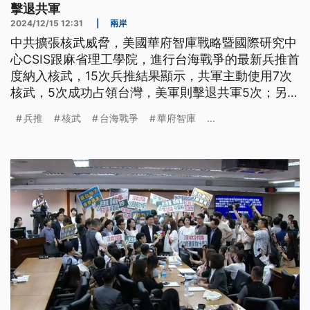
擊退共軍
2024/12/15 12:31
|
兩岸
中共擴張核武威脅，美國華府智庫戰略暨國際研究中
心CSIS跟麻省理工學院，進行台海戰爭的最新兵推首
度納入核武，15次兵推結果顯示，共軍主動使用7次
核武，5次成功占領台灣，美軍則擊退共軍5次；另外
傳出國軍向美採購108輛M1A2T戰車，首批38輛今
兵推
核武
台海戰爭
華府智庫
...
（15）日抵達台北港，預計晚間卸貨，載往陸軍湖口
基地。