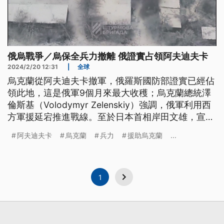
俄烏戰爭／烏保全兵力撤離 俄證實占領阿夫迪夫卡
2024/2/20 12:31
|
全球
烏克蘭從阿夫迪夫卡撤軍，俄羅斯國防部證實已經佔
領此地，這是俄軍9個月來最大收穫；烏克蘭總統澤
倫斯基（Volodymyr Zelenskiy）強調，俄軍利用西
方軍援延宕推進戰線。至於日本首相岸田文雄，宣布
將幫助烏克蘭重建，簽署56項合作文件，並承諾一項
阿夫迪夫卡
烏克蘭
兵力
援助烏克蘭
...
新的雙邊稅收協定。
1