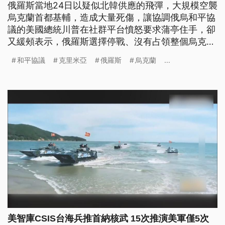
俄羅斯當地24日以疑似北韓供應的飛彈，大規模空襲
烏克蘭首都基輔，造成大量死傷，讓協調俄烏和平協
議的美國總統川普在社群平台憤怒要求蒲亭住手，卻
又緩頰表示，俄羅斯選擇停戰、沒有占領整個烏克蘭
國土，就是很大的讓步。川普的特使魏科夫已抵達莫
和平協議
克里米亞
俄羅斯
烏克蘭
...
斯科，25日將與蒲亭討論和平協議。
美智庫CSIS台海兵推首納核武 15次推演美軍僅5次