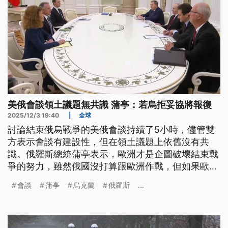
美俄會談領土議題無共識 蒲亭：若烏拒妥協將報復
2025/12/3 19:40
|
全球
討論結束俄烏戰爭的美俄會談持續了5小時，儘管雙
方表示會談有建設性，但在領土議題上依舊沒有共
識。俄羅斯總統蒲亭表示，歐洲才是企圖破壞結束戰
爭的努力，雖然俄國沒打算跟歐洲作戰，但如果歐洲
突然發動戰爭，那麼俄國已經準備好了。烏克蘭則是
會談
蒲亭
烏克蘭
俄羅斯
...
否認俄方說已經占領「波克羅夫斯克」，還說這是俄
羅斯的宣傳噱頭。