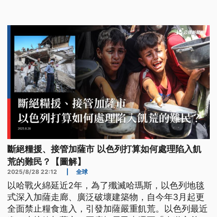
川普政府力挺以色列的立場，也向哈瑪斯喊話，他警
告還能透過協議解決的空窗時間，可能只剩下幾天。
斷絕糧援、接管加薩市 以色列打算如何處理陷入飢
荒的難民？【圖解】
2025/8/28 22:12
|
全球
以哈戰火綿延近2年，為了殲滅哈瑪斯，以色列地毯
式深入加薩走廊、廣泛破壞建築物，自今年3月起更
全面禁止糧食進入，引發加薩嚴重飢荒。以色列最近