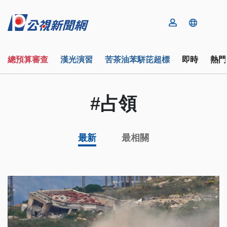
總預算審查
漢光演習
苦茶油苯駢芘超標
即時
熱門
#占領
最新
最相關