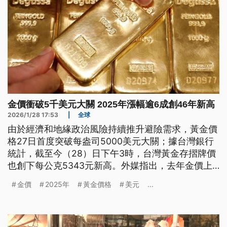
金價衝破5千美元大關 2025年漲幅逾6成創46年新高
2026/1/28 17:53
|
全球
由於經濟和地緣政治風險持續推升避險需求，黃金價
格27日首度突破每盎司5000美元大關；據台灣銀行
統計，截至今（28）日下午3時，台灣黃金存摺牌價
也創下每公克5343元新高。外媒指出，去年金價上
漲超過60%，是1979年以來年度最大漲幅，且漲勢延
金價
2025年
黃金價格
美元
...
續至今年，1月至今已上漲逾18%。