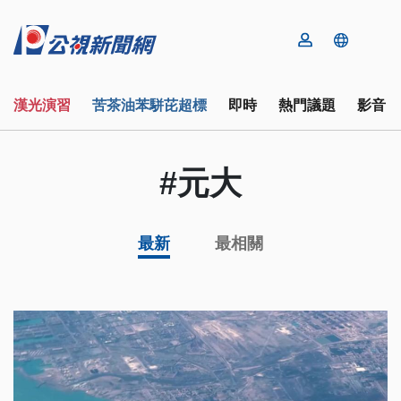
漢光演習
苦茶油苯駢芘超標
即時
熱門議題
影音
#元大
最新
最相關