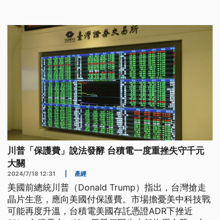
商公會決定從22日開始，雞蛋批發價每台斤漲3元，
產地價在24日也跟進調漲，是過去近4個月以來，蛋
價首度止跌回升。
川普「保護費」說法發酵 台積電一度重挫失守千元
大關
2024/7/18 12:31
|
產經
美國前總統川普（Donald Trump）指出，台灣搶走
晶片生意，應向美國付保護費。市場擔憂美中科技戰
可能再度升溫，台積電美國存託憑證ADR下挫近