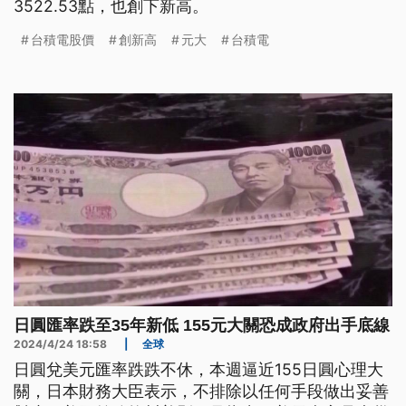
3522.53點，也創下新高。
台積電股價
創新高
元大
台積電
日圓匯率跌至35年新低 155元大關恐成政府出手底線
2024/4/24 18:58
|
全球
日圓兌美元匯率跌跌不休，本週逼近155日圓心理大
關，日本財務大臣表示，不排除以任何手段做出妥善