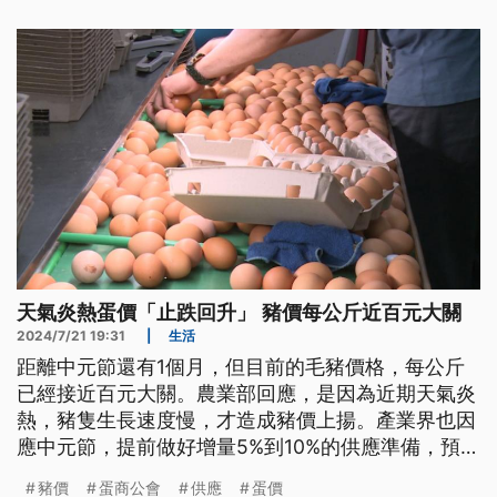
天氣炎熱蛋價「止跌回升」 豬價每公斤近百元大關
2024/7/21 19:31
|
生活
距離中元節還有1個月，但目前的毛豬價格，每公斤
已經接近百元大關。農業部回應，是因為近期天氣炎
熱，豬隻生長速度慢，才造成豬價上揚。產業界也因
應中元節，提前做好增量5%到10%的供應準備，預期
可以穩定豬價。而同樣因為高溫等因素影響，北市蛋
豬價
蛋商公會
供應
蛋價