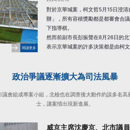
對於京華城案，柯文哲5月15日澄
辦」，所有容積獎勵都是都審會合議
下指導棋。
然而前副市長彭振聲在8月26日的
表示京華城案的許多決策都是由柯文
閱讀更多
政治爭議逐漸擴大為司法風暴
市議會組成專案小組，北檢也在調查後大動作約談多名高
士，讓案情出現新進展。
威京主席沈慶京、北市議員