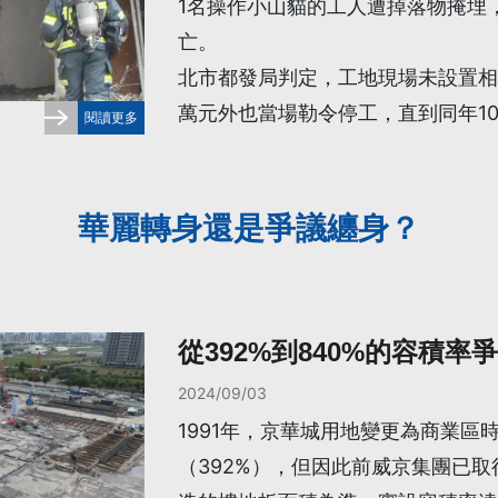
1名操作小山貓的工人遭掉落物掩埋
亡。
北市都發局判定，工地現場未設置相
萬元外也當場勒令停工，直到同年1
閱讀更多
華麗轉身還是爭議纏身？
從392%到840%的容積率
2024/09/03
1991年，京華城用地變更為商業區時
（392%），但因此前威京集團已