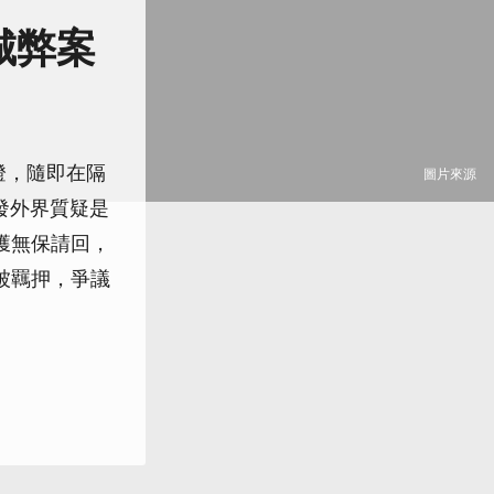
城弊案
燈，隨即在隔
圖片來源
發外界質疑是
獲無保請回，
被羈押，爭議