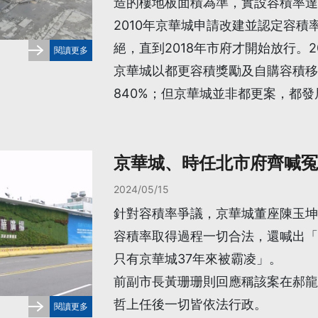
造的樓地板面積為準，實設容積率達67
2010年京華城申請改建並認定容積
絕，直到2018年市府才開始放行。
閱讀更多
京華城以都更容積獎勵及自購容積移
840%；但京華城並非都更案，都發
京華城、時任北市府齊喊冤
2024/05/15
針對容積率爭議，京華城董座陳玉坤
容積率取得過程一切合法，還喊出「
只有京華城37年來被霸凌」。
前副市長黃珊珊則回應稱該案在郝龍
哲上任後一切皆依法行政。
閱讀更多