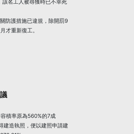
，該名工人被尋獲時已不幸死
關防護措施已違規，除開罰9
0月才重新復工。
爭議
容積率原為560%的7成
取得建造執照，便以建照申請建