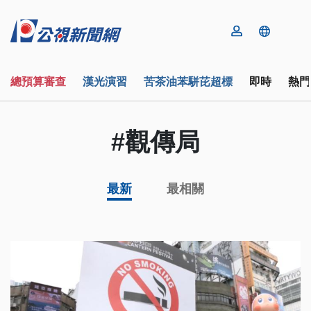
總預算審查
漢光演習
苦茶油苯駢芘超標
即時
熱門
#觀傳局
最新
最相關