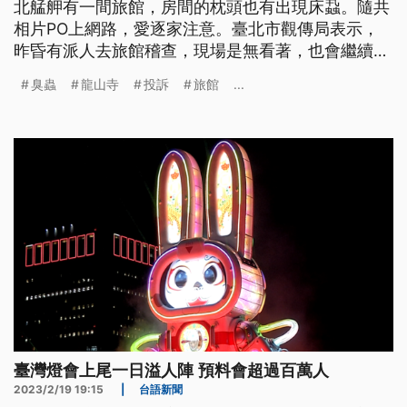
北艋舺有一間旅館，房間的枕頭也有出現床蝨。隨共
相片PO上網路，愛逐家注意。臺北市觀傳局表示，
昨昏有派人去旅館稽查，現場是無看著，也會繼續追
蹤衛生狀況。（這條新聞標題、前言是臺語文。）
臭蟲
龍山寺
投訴
旅館
...
臺灣燈會上尾一日溢人陣 預料會超過百萬人
2023/2/19 19:15
|
台語新聞