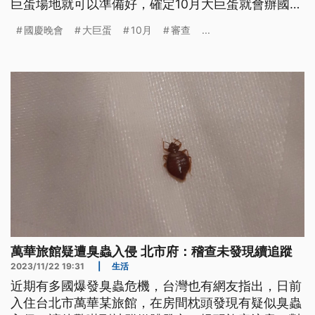
巨蛋場地就可以準備好，確定10月大巨蛋就會辦國慶
晚會。不過，國慶晚會是否會在大巨蛋舉辦，觀傳局
國慶晚會
大巨蛋
10月
審查
...
也表示，將視後續大巨蛋確定可舉辦非體育賽事等臨
時性活動後，依規定辦理申請使用。
萬華旅館疑遭臭蟲入侵 北市府：稽查未發現續追蹤
2023/11/22 19:31
|
生活
近期有多國爆發臭蟲危機，台灣也有網友指出，日前
入住台北市萬華某旅館，在房間枕頭發現有疑似臭蟲