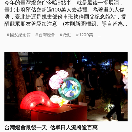
今年的臺灣燈會佇今暗9點半，就是最後一擺展演，
臺北市府預估會超過100萬人去參觀。為著避免人傷
濟，臺北捷運是規畫部份車班袂停國父紀念館站，提
醒觀眾朋友著愛加注意。(本則新聞標題、導言皆為
臺語文)
國父紀念館
台灣燈會
啟動
1200萬
...
台灣燈會最後一天 估單日人流將逾百萬