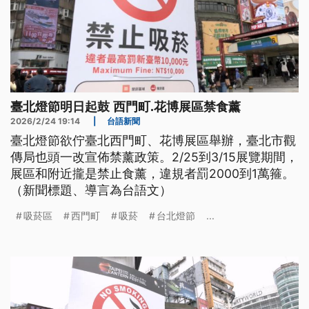
臺北燈節明日起鼓 西門町.花博展區禁食薰
2026/2/24 19:14
|
台語新聞
臺北燈節欲佇臺北西門町、花博展區舉辦，臺北市觀
傳局也頭一改宣佈禁薰政策。2/25到3/15展覽期間，
展區和附近攏是禁止食薰，違規者罰2000到1萬箍。
（新聞標題、導言為台語文）
吸菸區
西門町
吸菸
台北燈節
...