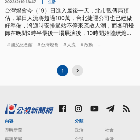
2023/2/19 18:47
|
生活
台灣燈會今（19）日進入最後一天，北市觀傳局預
估，單日人流將超過100萬，台北捷運公司也已經做
好準備，將適時安排過站不停來疏散人潮，而各項燈
飾在晚間9時半最後一場展演後，10時開始陸續熄
燈。
國父紀念館
台灣燈會
人流
啟動
...
1
內容
分類
即時新聞
政治
社會
專題策展
全球
生活