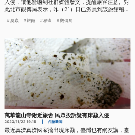
入侵，讓他驚嚇到社群媒體發文，提醒旅客注意。對
此北市觀傳局表示，昨（21）日已派員到該旅館稽
查，雖然現場未發現有臭蟲，但會持續追蹤業者衛生
臭蟲
旅館
稽查
觀傳局
消毒狀況。
萬華龍山寺附近旅舍 民眾投訴疑有床蝨入侵
2023/11/22 19:15
|
台語新聞
最近真濟真濟國家攏出現床蝨，臺灣也有網友講，臺