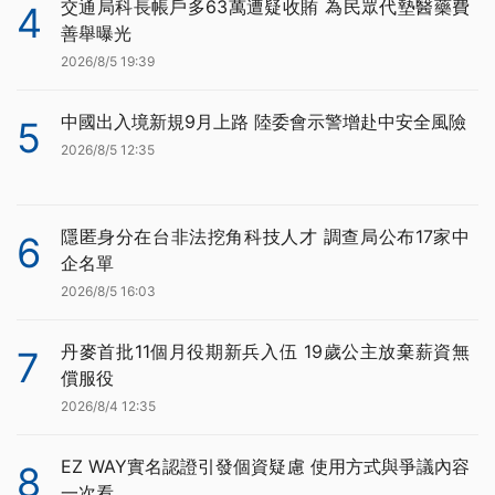
交通局科長帳戶多63萬遭疑收賄 為民眾代墊醫藥費
4
善舉曝光
2026/8/5 19:39
中國出入境新規9月上路 陸委會示警增赴中安全風險
5
2026/8/5 12:35
隱匿身分在台非法挖角科技人才 調查局公布17家中
6
企名單
2026/8/5 16:03
丹麥首批11個月役期新兵入伍 19歲公主放棄薪資無
7
償服役
2026/8/4 12:35
EZ WAY實名認證引發個資疑慮 使用方式與爭議內容
8
一次看