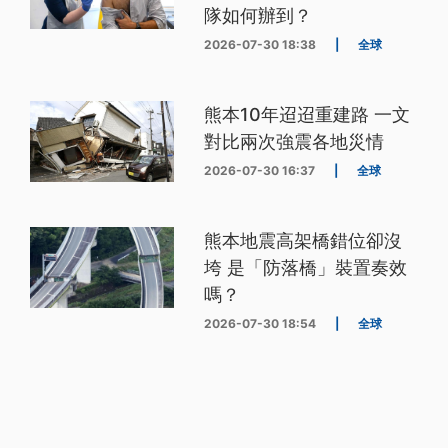
隊如何辦到？
2026-07-30 18:38
|
全球
熊本10年迢迢重建路 一文
對比兩次強震各地災情
2026-07-30 16:37
|
全球
熊本地震高架橋錯位卻沒
垮 是「防落橋」裝置奏效
嗎？
2026-07-30 18:54
|
全球