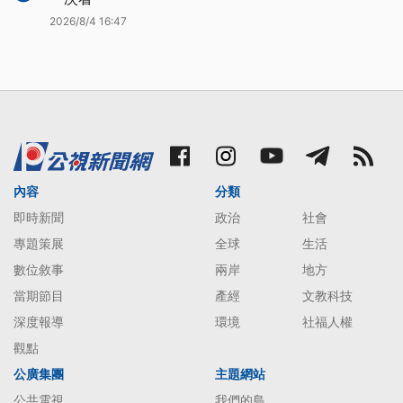
2026/8/4 16:47
內容
分類
即時新聞
政治
社會
專題策展
全球
生活
數位敘事
兩岸
地方
當期節目
產經
文教科技
深度報導
環境
社福人權
觀點
公廣集團
主題網站
公共電視
我們的島