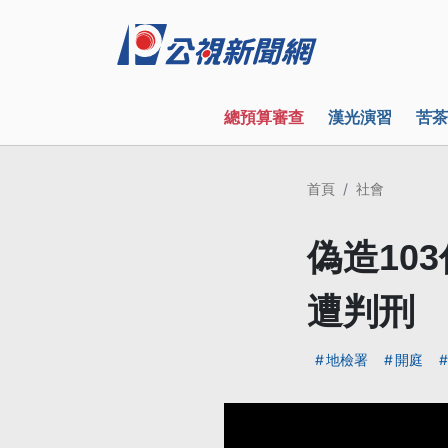
總預算審查
漢光演習
苦茶
首頁
社會
偽造10
遭判刑
地檢署
開庭