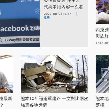
發個資疑慮 使用方
式與爭議內容一次看
2026-08-04 16:47
|
生活
西拉雅
與族群
2026-07
拉最新
熊本10年迢迢重建路 一文對比兩次
熊本地
？
強震各地災情
落橋」