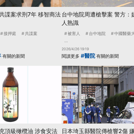
共諜案求刑7年 移智商法
台中地院周遭槍擊案 警方：
人熟識
接押庭
共諜案
被害人
台中地院
中國醫藥
...
2026/4/26 19:19
年
#醫院
有關的新聞
閱讀更多
有關的新聞
充頂級橄欖油 涉食安法
日本埼玉縣醫院傳槍響2傷 