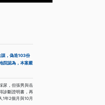
謀，偽造103份
地院認為，本案嚴
採尿，但張男與岳
得診斷證明書，再
1年2個月與10月