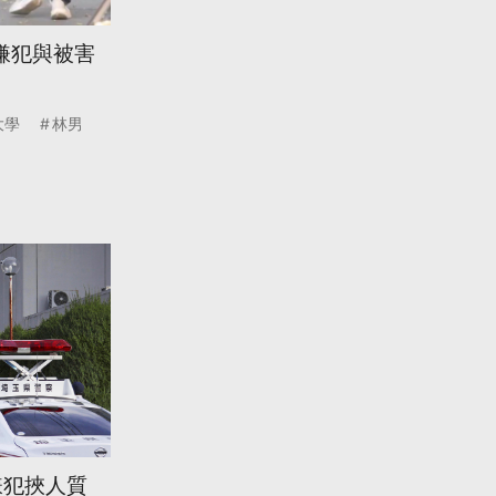
嫌犯與被害
大學
林男
嫌犯挾人質