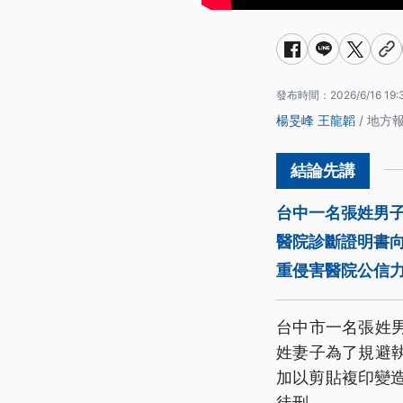
發布時間：
2026/6/16 19:
楊旻峰
王龍韜
/ 地方
台中一名張姓男子
醫院診斷證明書
重侵害醫院公信
台中市一名張姓
姓妻子為了規避
加以剪貼複印變造
徒刑。