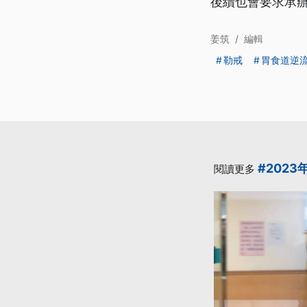
後續也會要求承
姜筑
/
編輯
勒戒
胃食道逆
#2023
閱讀更多