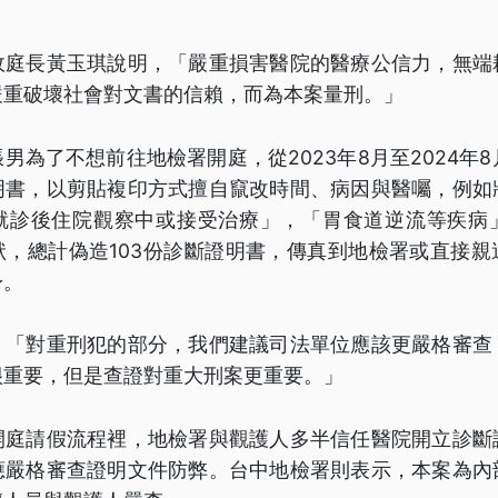
政庭長黃玉琪說明，「嚴重損害醫院的醫療公信力，無端
嚴重破壞社會對文書的信賴，而為本案量刑。」
男為了不想前往地檢署開庭，從2023年8月至2024年8
明書，以剪貼複印方式擅自竄改時間、病因與醫囑，例如
就診後住院觀察中或接受治療」，「胃食道逆流等疾病
狀，總計偽造103份診斷證明書，傳真到地檢署或直接親
身。
，「對重刑犯的部分，我們建議司法單位應該更嚴格審查
很重要，但是查證對重大刑案更重要。」
開庭請假流程裡，地檢署與觀護人多半信任醫院開立診斷
應嚴格審查證明文件防弊。台中地檢署則表示，本案為內