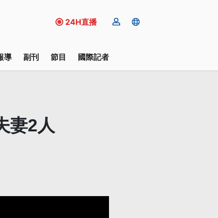
24H直播
報導
副刊
節目
國際記者
夫妻2人