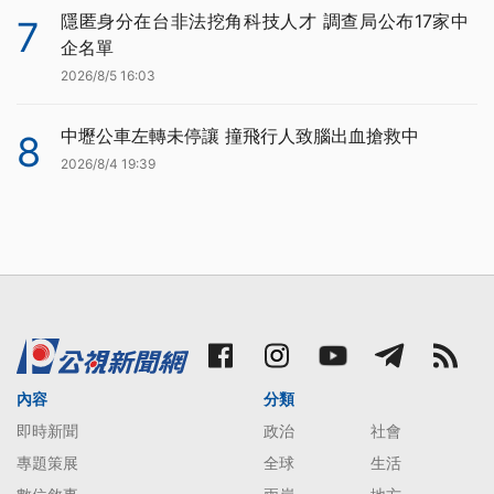
隱匿身分在台非法挖角科技人才 調查局公布17家中
7
企名單
2026/8/5 16:03
中壢公車左轉未停讓 撞飛行人致腦出血搶救中
8
2026/8/4 19:39
內容
分類
即時新聞
政治
社會
專題策展
全球
生活