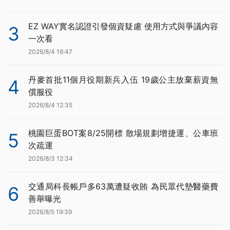
EZ WAY實名認證引發個資疑慮 使用方式與爭議內容
3
一次看
2026/8/4 16:47
丹麥首批11個月役期新兵入伍 19歲公主放棄薪資無
4
償服役
2026/8/4 12:35
桃園巨蛋BOT案8/25開標 散場規劃增捷運、公車班
5
次疏運
2026/8/3 12:34
交通局科長帳戶多63萬遭疑收賄 為民眾代墊醫藥費
6
善舉曝光
2026/8/5 19:39