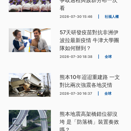
爭取過程與族群分布一次
看
2026-07-30 15:46
|
社福人權
57天研發疫苗對抗非洲伊
波拉最新疫情 牛津大學團
隊如何辦到？
2026-07-30 18:38
|
全球
熊本10年迢迢重建路 一文
對比兩次強震各地災情
2026-07-30 16:37
|
全球
熊本地震高架橋錯位卻沒
垮 是「防落橋」裝置奏效
嗎？