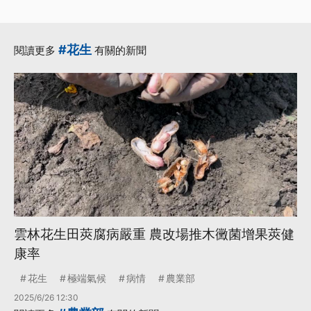
#花生
閱讀更多
有關的新聞
雲林花生田莢腐病嚴重 農改場推木黴菌增果莢健
康率
花生
極端氣候
病情
農業部
2025/6/26 12:30