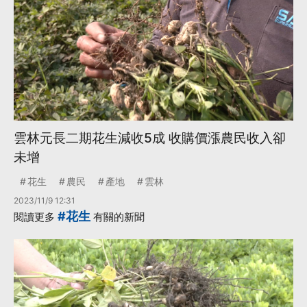
雲林元長二期花生減收5成 收購價漲農民收入卻
未增
花生
農民
產地
雲林
2023/11/9 12:31
#花生
閱讀更多
有關的新聞