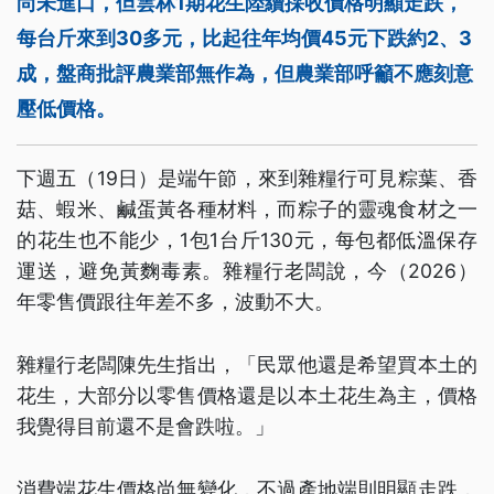
尚未進口，但雲林1期花生陸續採收價格明顯走跌，
每台斤來到30多元，比起往年均價45元下跌約2、3
成，盤商批評農業部無作為，但農業部呼籲不應刻意
壓低價格。
下週五（19日）是端午節，來到雜糧行可見粽葉、香
菇、蝦米、鹹蛋黃各種材料，而粽子的靈魂食材之一
的花生也不能少，1包1台斤130元，每包都低溫保存
運送，避免黃麴毒素。雜糧行老闆說，今（2026）
年零售價跟往年差不多，波動不大。
雜糧行老闆陳先生指出，「民眾他還是希望買本土的
花生，大部分以零售價格還是以本土花生為主，價格
我覺得目前還不是會跌啦。」
消費端花生價格尚無變化，不過產地端則明顯走跌，