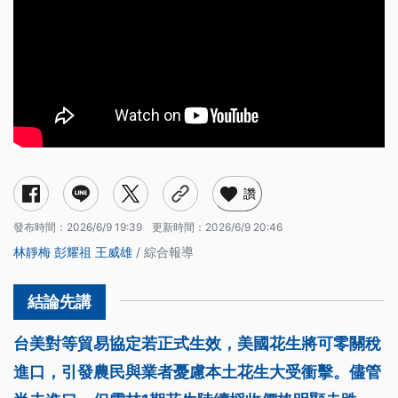
讚
發布時間：
2026/6/9 19:39
更新時間：
2026/6/9 20:46
林靜梅
彭耀祖
王威雄
/ 綜合報導
台美對等貿易協定若正式生效，美國花生將可零關稅
進口，引發農民與業者憂慮本土花生大受衝擊。儘管