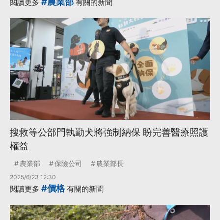
#農業部
閱讀更多
有關的新聞
搜救等公部門執勤犬將強制納保 盼完善醫療照護
權益
農業部
保險公司
農業部長
2025/6/23 12:30
#價格
閱讀更多
有關的新聞