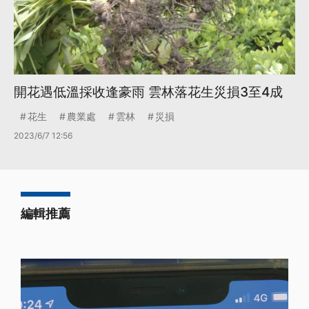
開花遇低溫採收逢豪雨 雲林落花生災損3至4成
花生
農業處
雲林
災損
2023/6/7 12:56
編輯推薦