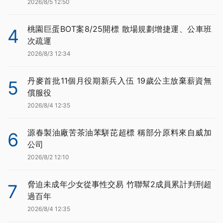
2026/8/5 12:50
桃園巨蛋BOT案8/25開標 散場規劃增捷運、公車班
4
次疏運
2026/8/3 12:34
丹麥首批11個月役期新兵入伍 19歲公主放棄薪資無
5
償服役
2026/8/4 12:35
源春製油廠苦茶油苯駢芘超標 稱部分原料來自威加
6
公司
2026/8/2 12:10
脅迫未成年少女從事性交易 竹聯幫2成員累計判刑超
7
過百年
2026/8/4 12:35