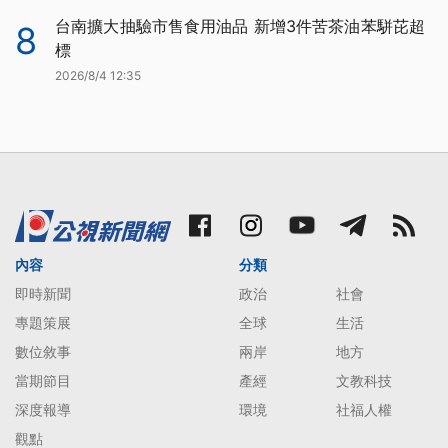
台南擴大抽驗市售食用油品 新增3件苦茶油苯駢芘超
8
標
2026/8/4 12:35
內容
分類
即時新聞
政治
社會
專題策展
全球
生活
數位敘事
兩岸
地方
當期節目
產經
文教科技
深度報導
環境
社福人權
觀點