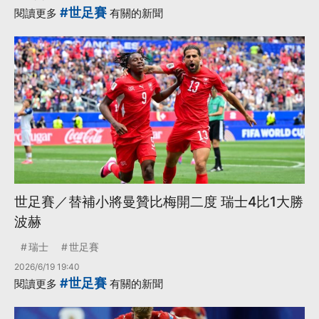
#世足賽
閱讀更多
有關的新聞
世足賽／替補小將曼贊比梅開二度 瑞士4比1大勝
波赫
瑞士
世足賽
2026/6/19 19:40
#世足賽
閱讀更多
有關的新聞