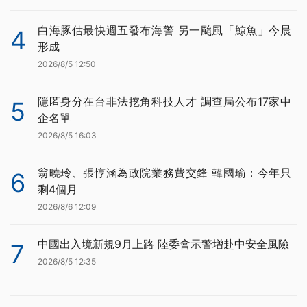
白海豚估最快週五發布海警 另一颱風「鯨魚」今晨
4
形成
2026/8/5 12:50
隱匿身分在台非法挖角科技人才 調查局公布17家中
5
企名單
2026/8/5 16:03
翁曉玲、張惇涵為政院業務費交鋒 韓國瑜：今年只
6
剩4個月
2026/8/6 12:09
中國出入境新規9月上路 陸委會示警增赴中安全風險
7
2026/8/5 12:35