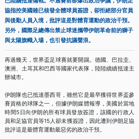
已陸續抵達備戰。不過賽前卻爆出政治爭議，伊朗足
協指控美國雖已核發全體球員簽證，卻拒絕部分官員
與後勤人員入境，批評這是對體育運動的政治干預。
另外，國際足總傳出禁止球迷攜帶伊朗革命前的獅子
與太陽旗幟入場，也引發抗議聲浪。
再過幾天，世界盃足球賽就要開踢。德國、巴拉圭、
澳洲、土耳其和巴西等國家代表隊，陸陸續續抵達主
辦城市。
伊朗隊也已抵達墨西哥，雖然它是最早獲得世界盃參
賽資格的球隊之一，但據伊朗媒體報導，美國於當地
時間5日向伊朗的所有球員發放簽證，該國的行政人
員和足協官員等15人卻未獲簽證，因此遭到伊朗足協
批評這是最體育運動最惡劣的政治干預。