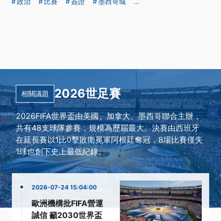
政治
比賽
簽證
墨西哥城
...
2026世足賽
相關議題
2026FIFA世界盃由美國、加拿大、墨西哥聯合主辦，
共有48支球隊參賽，規模為歷屆最大。決賽由西班牙
在延長賽以1比0擊敗衛冕軍阿根廷奪冠，8場比賽僅失
1球也創下史上最低紀錄。
2026-07-24 15:04:00
歐洲機構批FIFA營運
誠信 籲2030世界盃