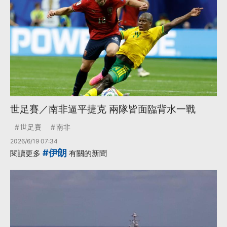
世足賽／南非逼平捷克 兩隊皆面臨背水一戰
世足賽
南非
2026/6/19 07:34
#伊朗
閱讀更多
有關的新聞