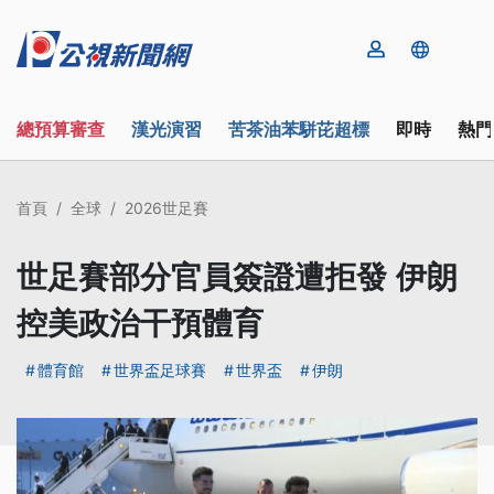
總預算審查
漢光演習
苦茶油苯駢芘超標
即時
熱門
首頁
全球
2026世足賽
世足賽部分官員簽證遭拒發 伊朗
控美政治干預體育
體育館
世界盃足球賽
世界盃
伊朗