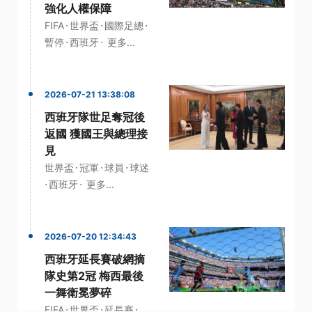
強化人權保障
·
·
·
FIFA
世界盃
國際足總
·
·
暫停
西班牙
更多...
2026-07-21 13:38:08
西班牙隊世足奪冠後
返國 獲國王與總理接
見
·
·
·
世界盃
冠軍
球員
球迷
·
·
西班牙
更多...
2026-07-20 12:34:43
西班牙延長賽破網摘
隊史第2冠 梅西最後
一舞衛冕夢碎
·
·
·
FIFA
世界盃
延長賽