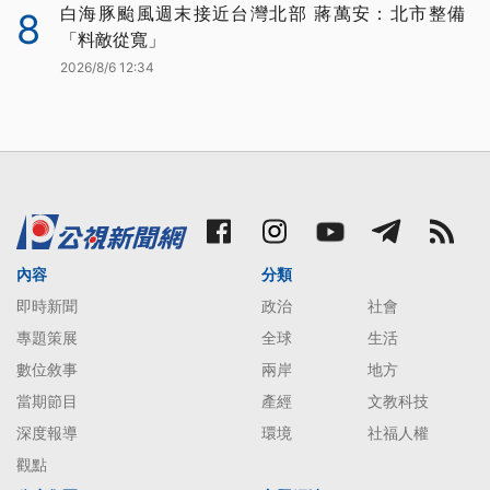
白海豚颱風週末接近台灣北部 蔣萬安：北市整備
8
「料敵從寬」
2026/8/6 12:34
內容
分類
即時新聞
政治
社會
專題策展
全球
生活
數位敘事
兩岸
地方
當期節目
產經
文教科技
深度報導
環境
社福人權
觀點