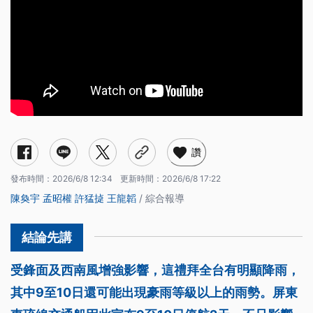
讚
發布時間：
2026/6/8 12:34
更新時間：
2026/6/8 17:22
陳奐宇
孟昭權
許猛㨗
王龍韜
/ 綜合報導
受鋒面及西南風增強影響，這禮拜全台有明顯降雨，
其中9至10日還可能出現豪雨等級以上的雨勢。屏東