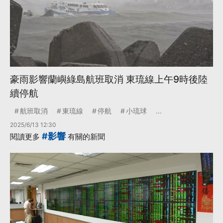
豪雨影響蘭嶼綠島航班取消 東琉線上午9時後陸
續停航
航班取消
東琉線
停航
小琉球
...
2025/6/13 12:30
#影響
閱讀更多
有關的新聞