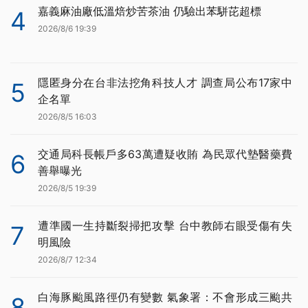
嘉義麻油廠低溫焙炒苦茶油 仍驗出苯駢芘超標
4
2026/8/6 19:39
隱匿身分在台非法挖角科技人才 調查局公布17家中
5
企名單
2026/8/5 16:03
交通局科長帳戶多63萬遭疑收賄 為民眾代墊醫藥費
6
善舉曝光
2026/8/5 19:39
遭準國一生持斷裂掃把攻擊 台中教師右眼受傷有失
7
明風險
2026/8/7 12:34
白海豚颱風路徑仍有變數 氣象署：不會形成三颱共
8