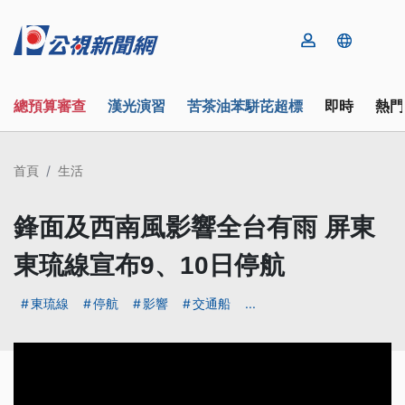
總預算審查
漢光演習
苦茶油苯駢芘超標
即時
熱門
首頁
生活
鋒面及西南風影響全台有雨 屏東
東琉線宣布9、10日停航
東琉線
停航
影響
交通船
...