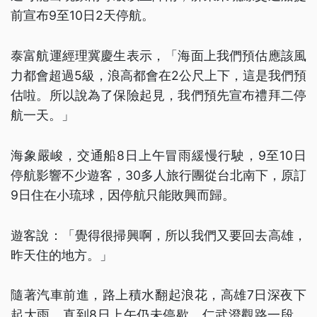
前宣布9至10日2天停航。
泰富航運經理冀慶生表示，「海面上我們預估應該風
力都會超過5級，浪高都會在2公尺上下，這是我們預
估啦。所以說為了保險起見，我們預先宣布禮拜二停
航一天。」
海象嚴峻，交通船8日上午冒雨緩慢行駛，9至10日
停航影響不少遊客，30多人旅行團從台北南下，原訂
9日住在小琉球，因停航只能敗興而歸。
遊客說：「覺得很掃興啊，所以我們又要回去高雄，
昨天住的地方。」
隨著汽車前進，路上積水翻起浪花，高雄7日深夜下
起大雨，直到8日上午仍未停歇，仁武澄觀路一段、