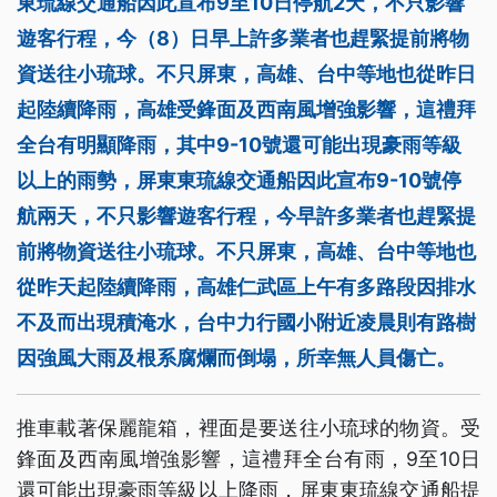
東琉線交通船因此宣布9至10日停航2天，不只影響
遊客行程，今（8）日早上許多業者也趕緊提前將物
資送往小琉球。不只屏東，高雄、台中等地也從昨日
起陸續降雨，高雄受鋒面及西南風增強影響，這禮拜
全台有明顯降雨，其中9-10號還可能出現豪雨等級
以上的雨勢，屏東東琉線交通船因此宣布9-10號停
航兩天，不只影響遊客行程，今早許多業者也趕緊提
前將物資送往小琉球。不只屏東，高雄、台中等地也
從昨天起陸續降雨，高雄仁武區上午有多路段因排水
不及而出現積淹水，台中力行國小附近凌晨則有路樹
因強風大雨及根系腐爛而倒塌，所幸無人員傷亡。
推車載著保麗龍箱，裡面是要送往小琉球的物資。受
鋒面及西南風增強影響，這禮拜全台有雨，9至10日
還可能出現豪雨等級以上降雨，屏東東琉線交通船提