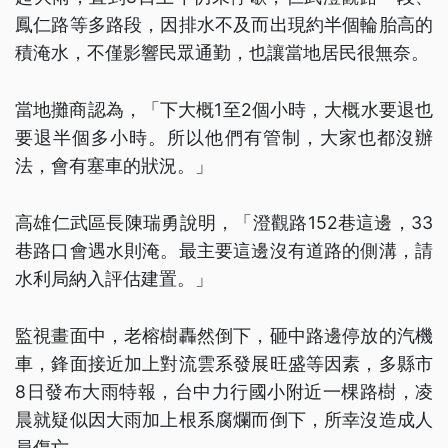
鳳仁路等多路段，因排水不及而出現約半個輪胎高的
積淹水，不僅影響民眾通勤，也讓當地居民很無奈。
當地攤商認為，「下大概1至2個小時，大概水要退也
要退半個多小時。所以他們有管制，大家也都沒辦
法，會有塞車的狀況。」
高雄仁武區長陳瑞勇說明，「澄觀路152巷這邊，33
巷路口會遇水則淹。最主要這邊沒有道路的側溝，請
水利局納入評估建置。」
監視畫面中，老榕樹轟然倒下，砸中路邊停放的汽機
車，鋒面接近加上對流雲系發展旺盛等因素，多縣市
8日發布大雨特報，台中力行國小附近一棵路樹，凌
晨就疑似因大雨加上根系腐爛而倒下，所幸沒造成人
員傷亡。