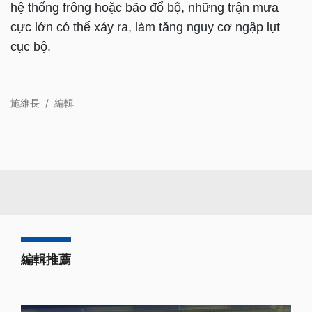
hệ thống frông hoặc bão đổ bộ, những trận mưa
cực lớn có thể xảy ra, làm tăng nguy cơ ngập lụt
cục bộ.
施維長
/
編輯
編輯推薦