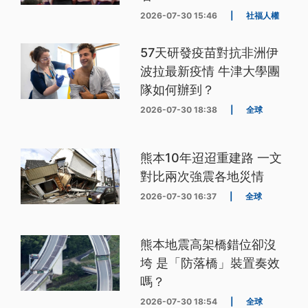
2026-07-30 15:46
|
社福人權
57天研發疫苗對抗非洲伊
波拉最新疫情 牛津大學團
隊如何辦到？
2026-07-30 18:38
|
全球
熊本10年迢迢重建路 一文
對比兩次強震各地災情
2026-07-30 16:37
|
全球
熊本地震高架橋錯位卻沒
垮 是「防落橋」裝置奏效
嗎？
2026-07-30 18:54
|
全球