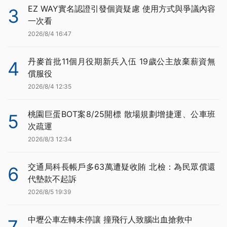
EZ WAY實名認證引發個資疑慮 使用方式與爭議內容
3
一次看
2026/8/4 16:47
丹麥首批11個月役期新兵入伍 19歲公主放棄薪資無
4
償服役
2026/8/4 12:35
桃園巨蛋BOT案8/25開標 散場規劃增捷運、公車班
5
次疏運
2026/8/3 12:34
交通局科長帳戶多63萬遭疑收賄 北檢：為民眾償還
6
代墊款不起訴
2026/8/5 19:39
中壢公車左轉未停讓 撞飛行人致腦出血搶救中