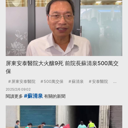
屏東安泰醫院大火釀9死 前院長蘇清泉500萬交
保
屏東安泰醫院
500萬交保
蘇清泉
安泰醫院
...
2025/2/6 09:02
#蘇清泉
閱讀更多
有關的新聞