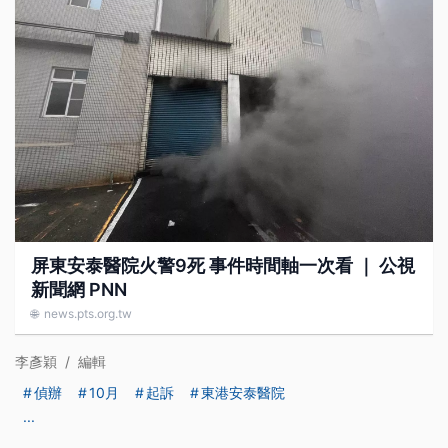
屏東安泰醫院火警9死 事件時間軸一次看 ｜ 公視
新聞網 PNN
🌐
news.pts.org.tw
李彥穎
/
編輯
偵辦
10月
起訴
東港安泰醫院
...