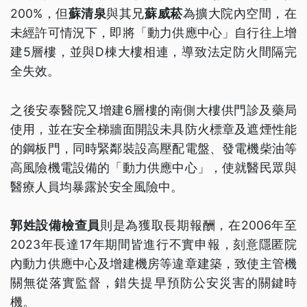
200%，但
蘇清泉
與其兄
蘇威菘
為擴大院內空間，在
未經許可情況下，即將「動力供應中心」自行往上增
建5層樓，並與D棟大樓相連，導致法定防火間隔完
全失效。
之後安泰醫院又增建6層樓的南側大樓供門診及藥局
使用，並在安全梯牆面開設未具防火標章及遮煙性能
的鋼板門，同時緊鄰裝設高壓配電盤、發電機柴油等
高風險機電設備的「動力供應中心」，使就醫民眾與
醫療人員均暴露於安全風險中。
郭姓設備檢查員
則是為獲取長期報酬，在2006年至
2023年長達17年期間皆進行不實申報，刻意隱匿院
內動力供應中心及增建機房等違章建築，致使主管機
關無從落實監督，錯失提早預防公安災害的關鍵時
機。