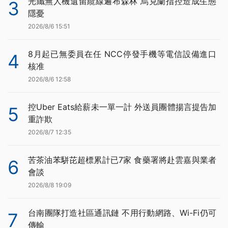
光纖無人機遺留纜線遍布森林 烏克蘭指控造成生態
3
隱憂
2026/8/6 15:51
8月起已無委員在任 NCC停發手機等電信設備進口
4
核准
2026/8/6 12:58
控Uber Eats給薪未一單一計 外送員團體揚言提告加
5
重詐欺
2026/8/7 12:35
苦茶油苯駢芘超標累計已7家 食藥署將赴雲嘉與業者
6
會談
2026/8/8 19:09
台南團隊打造社區通訊鏈 不用行動網路、Wi-Fi仍可
7
傳輸