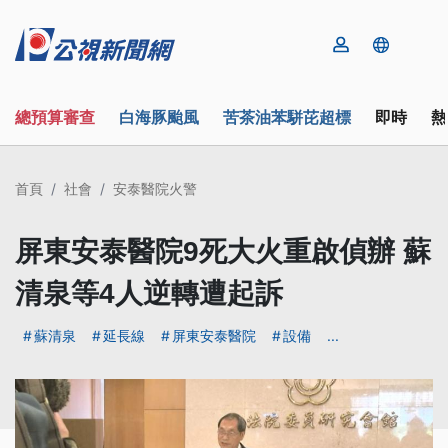
總預算審查
白海豚颱風
苦茶油苯駢芘超標
即時
熱
首頁
社會
安泰醫院火警
屏東安泰醫院9死大火重啟偵辦 蘇
清泉等4人逆轉遭起訴
蘇清泉
延長線
屏東安泰醫院
設備
...