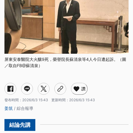
屏東安泰醫院大火釀9死，榮譽院長蘇清泉等4人今日遭起訴。（圖
／取自FB@蘇清泉）
讚
發布時間：
2026/6/3 15:43
更新時間：
2026/6/3 15:43
姜筑
/ 綜合報導