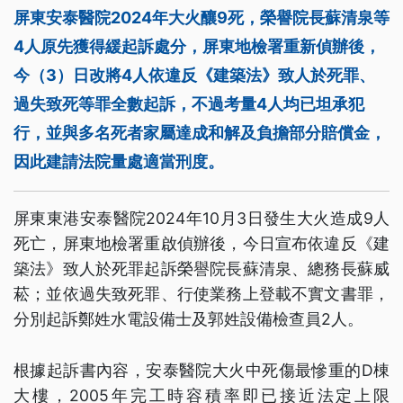
屏東安泰醫院2024年大火釀9死，榮譽院長蘇清泉等
4人原先獲得緩起訴處分，屏東地檢署重新偵辦後，
今（3）日改將4人依違反《建築法》致人於死罪、
過失致死等罪全數起訴，不過考量4人均已坦承犯
行，並與多名死者家屬達成和解及負擔部分賠償金，
因此建請法院量處適當刑度。
屏東東港安泰醫院2024年10月3日發生大火造成9人
死亡，屏東地檢署重啟偵辦後，今日宣布依違反《建
築法》致人於死罪起訴榮譽院長蘇清泉、總務長蘇威
菘；並依過失致死罪、行使業務上登載不實文書罪，
分別起訴鄭姓水電設備士及郭姓設備檢查員2人。
根據起訴書內容，安泰醫院大火中死傷最慘重的D棟
大樓，2005年完工時容積率即已接近法定上限