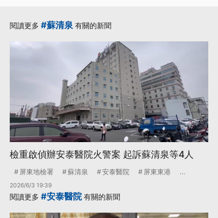
500萬交保
·
·
500萬交保
安泰醫院
#蘇清泉
閱讀更多
有關的新聞
·
·
屏東安泰醫院
建築物
·
蘇清泉
更多...
檢重啟偵辦安泰醫院火警案 起訴蘇清泉等4人
屏東地檢署
蘇清泉
安泰醫院
屏東東港
...
2026/6/3 19:39
#安泰醫院
閱讀更多
有關的新聞