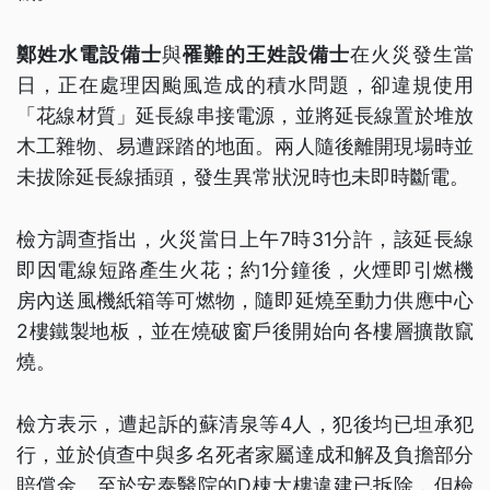
鄭姓水電設備士
與
罹難的王姓設備士
在火災發生當
日，正在處理因颱風造成的積水問題，卻違規使用
「花線材質」延長線串接電源，並將延長線置於堆放
木工雜物、易遭踩踏的地面。兩人隨後離開現場時並
未拔除延長線插頭，發生異常狀況時也未即時斷電。
檢方調查指出，火災當日上午7時31分許，該延長線
即因電線短路產生火花；約1分鐘後，火煙即引燃機
房內送風機紙箱等可燃物，隨即延燒至動力供應中心
2樓鐵製地板，並在燒破窗戶後開始向各樓層擴散竄
燒。
檢方表示，遭起訴的蘇清泉等4人，犯後均已坦承犯
行，並於偵查中與多名死者家屬達成和解及負擔部分
賠償金。至於安泰醫院的D棟大樓違建已拆除，但檢