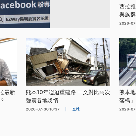
西拉雅
與族群
2026-07
拉最新
熊本10年迢迢重建路 一文對比兩次
熊本地
？
強震各地災情
落橋」
2026-07-30 16:37
|
全球
2026-07