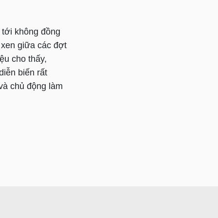
 tới không đồng
n xen giữa các đợt
ệu cho thấy,
diễn biến rất
 và chủ động làm