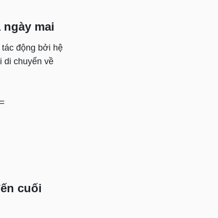
à ngày mai
 tác động bởi hệ
 di chuyển về
==
ến cuối