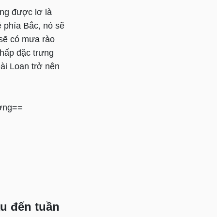
ông được lơ là
ề phía Bắc, nó sẽ
 sẽ có mưa rào
thấp đặc trưng
ài Loan trở nên
ương==
áu đến tuần