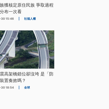
族獲核定原住民族 爭取過程
分布一次看
-30 15:46
|
社福人權
震高架橋錯位卻沒垮 是「防
裝置奏效嗎？
-30 18:54
|
全球