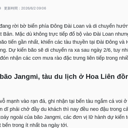
9
更新時間：
2026/6/2 09:06
đang rời bờ biển phía Đông Đài Loan và di chuyển hướ
 Bản. Mặc dù không trực tiếp đổ bộ vào Đài Loan nhưng
bão tiến gần nhất, khiến các tàu thuyền tại Đài Đông và
ng. Dự kiến bão sẽ di chuyển ra xa sau ngày 2/6, tuy n
đón nhận các cơn mưa rào đặc trưng liên tiếp trong nhi
ão Jangmi, tàu du lịch ở Hoa Liên đồ
 vỗ mạnh vào rạn đá, ghi nhận tại bến tàu ngắm cá voi 
n dĩ phải chở đầy du khách thì nay đều neo đậu trong c
áy ngoài của bão Jangmi, các đơn vị lữ hành dự kiến to
 bến trong ít nhất ba ngày tới.