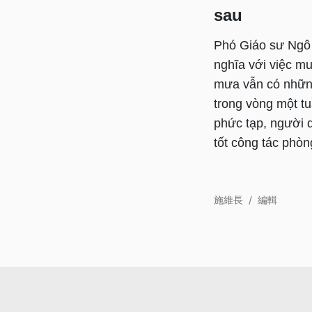
sau
Phó Giáo sư Ngô Đ
nghĩa với việc mư
mưa vẫn có những
trong vòng một tuầ
phức tạp, người 
tốt công tác phòn
施維長
/
編輯