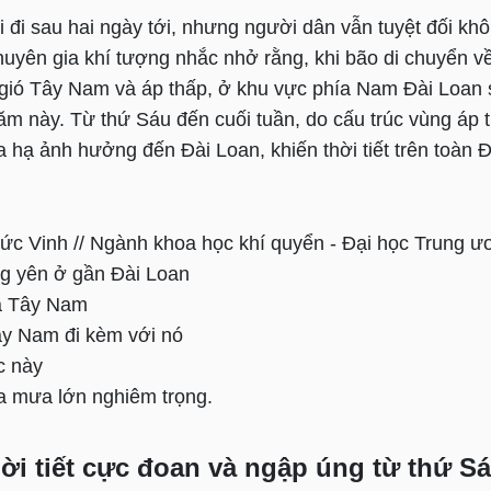
 đi sau hai ngày tới, nhưng người dân vẫn tuyệt đối kh
huyên gia khí tượng nhắc nhở rằng, khi bão di chuyển v
gió Tây Nam và áp thấp, ở khu vực phía Nam Đài Loan
ăm này. Từ thứ Sáu đến cuối tuần, do cấu trúc vùng áp 
hạ ảnh hưởng đến Đài Loan, khiến thời tiết trên toàn Đ
c Vinh // Ngành khoa học khí quyển - Đại học Trung 
ng yên ở gần Đài Loan
a Tây Nam
ây Nam đi kèm với nó
c này
ra mưa lớn nghiêm trọng.
ời tiết cực đoan và ngập úng từ thứ S