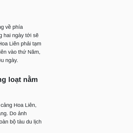
ng về phía
 hai ngày tới sẽ
 Hoa Liên phải tạm
hiên vào thứ Năm,
ều ngày.
ng loạt nằm
ở cảng Hoa Liên,
ảng. Do ảnh
àn bộ tàu du lịch