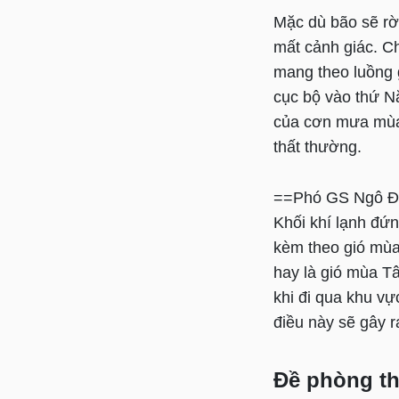
Mặc dù bão sẽ rời
mất cảnh giác. C
mang theo luồng 
cục bộ vào thứ N
của cơn mưa mùa 
thất thường.
==Phó GS Ngô Đứ
Khối khí lạnh đứ
kèm theo gió mù
hay là gió mùa T
khi đi qua khu vự
điều này sẽ gây 
Đề phòng th