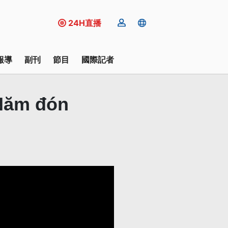
24H直播
報導
副刊
節目
國際記者
 Năm đón