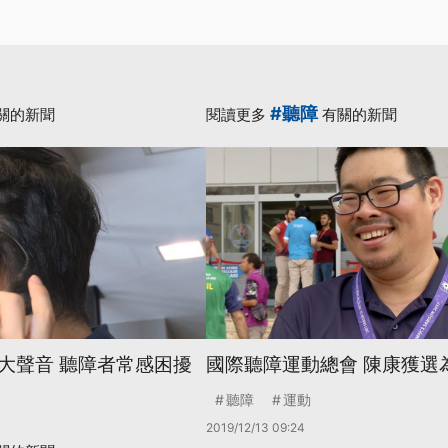
#聽障
關的新聞
閱讀更多
有關的新聞
大聲音 聽障者常感困擾
國際聽障運動總會 陳康獲選
聽障
運動
2019/12/13 09:24