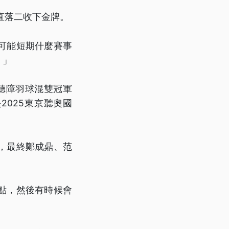
，直落二收下金牌。
可能短期什麼賽事
。」
聽障羽球混雙冠軍
025東京聽奧國
，最終鄭成鼎、范
點，然後有時候會