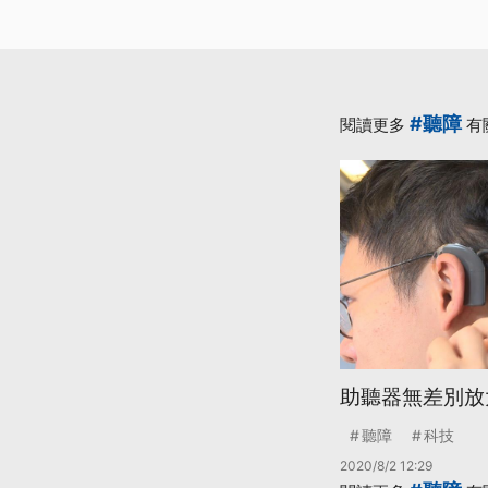
#聽障
閱讀更多
有
助聽器無差別放
聽障
科技
2020/8/2 12:29