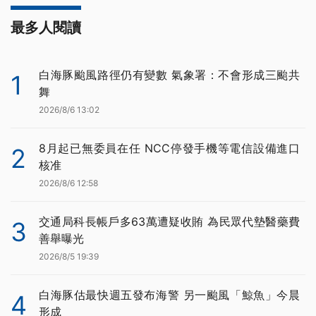
最多人閱讀
白海豚颱風路徑仍有變數 氣象署：不會形成三颱共
1
舞
2026/8/6 13:02
8月起已無委員在任 NCC停發手機等電信設備進口
2
核准
2026/8/6 12:58
交通局科長帳戶多63萬遭疑收賄 為民眾代墊醫藥費
3
善舉曝光
2026/8/5 19:39
白海豚估最快週五發布海警 另一颱風「鯨魚」今晨
4
形成