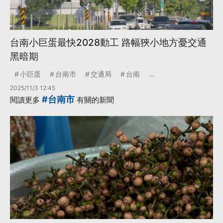
台南小巨蛋最快2028動工 路幅狹小地方憂交通
黑暗期
小巨蛋
台南市
交通局
台南
...
2025/11/3 12:45
#台南市
閱讀更多
有關的新聞