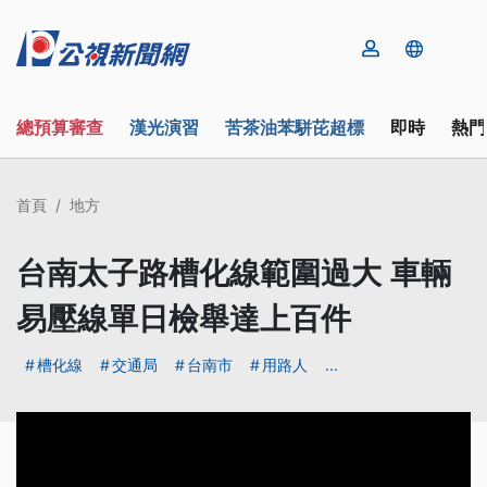
總預算審查
漢光演習
苦茶油苯駢芘超標
即時
熱門
首頁
地方
台南太子路槽化線範圍過大 車輛
易壓線單日檢舉達上百件
槽化線
交通局
台南市
用路人
...