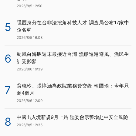
2026/8/5 12:50
隱匿身分在台非法挖角科技人才 調查局公布17家中
5
企名單
2026/8/5 16:03
颱風白海豚週末最接近台灣 漁船進港避風、漁民生
6
計受影響
2026/8/6 19:39
翁曉玲、張惇涵為政院業務費交鋒 韓國瑜：今年只
7
剩4個月
2026/8/6 12:09
中國出入境新規9月上路 陸委會示警增赴中安全風險
8
2026/8/5 12:35