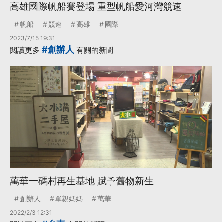
高雄國際帆船賽登場 重型帆船愛河灣競速
帆船
競速
高雄
國際
2023/7/15 19:31
#創辦人
閱讀更多
有關的新聞
萬華一碼村再生基地 賦予舊物新生
創辦人
單親媽媽
萬華
2022/2/3 12:31