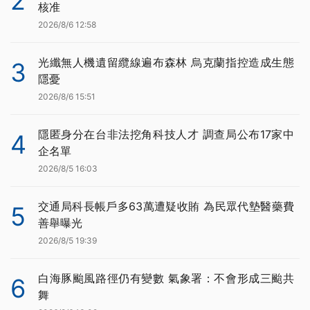
2
核准
2026/8/6 12:58
光纖無人機遺留纜線遍布森林 烏克蘭指控造成生態
3
隱憂
2026/8/6 15:51
隱匿身分在台非法挖角科技人才 調查局公布17家中
4
企名單
2026/8/5 16:03
交通局科長帳戶多63萬遭疑收賄 為民眾代墊醫藥費
5
善舉曝光
2026/8/5 19:39
白海豚颱風路徑仍有變數 氣象署：不會形成三颱共
6
舞