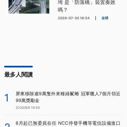
垮 是「防落橋」裝置奏效
嗎？
2026-07-30 18:54
|
全球
最多人閱讀
屏東移除逾9萬隻外來種綠鬣蜥 冠軍獵人7個月領近
1
99萬獎勵金
2026/8/6 19:39
8月起已無委員在任 NCC停發手機等電信設備進口