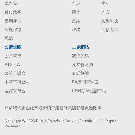
專題策展
全球
生活
數位敘事
兩岸
地方
當期節目
產經
文教科技
深度報導
環境
社福人權
觀點
公廣集團
主題網站
公共電視
我們的島
PTS TW
獨立特派員
公視台語台
有話好說
中華電視公司
P#新聞實驗室
客家電視台
PNN新聞議題中心
關於我們
更正啟事
最新消息
服務條款
隱私權保護政策
Copyright © 2020 Public Television Service Foundation. All Rights
Reserved.