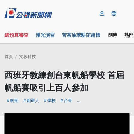
總預算審查
漢光演習
苦茶油苯駢芘超標
即時
熱門
首頁
文教科技
西班牙教練創台東帆船學校 首屆
帆船賽吸引上百人參加
帆船
創辦人
學校
台東
...