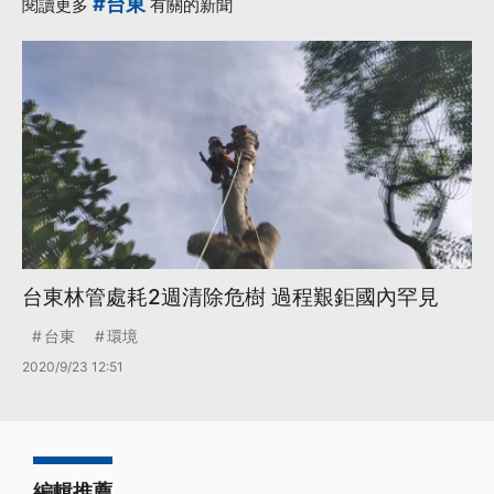
#台東
閱讀更多
有關的新聞
台東林管處耗2週清除危樹 過程艱鉅國內罕見
台東
環境
2020/9/23 12:51
編輯推薦