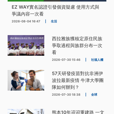
EZ WAY實名認證引發個資疑慮 使用方式與
爭議內容一次看
2026-08-04 16:47
|
生活
西拉雅族獲核定原住民族
爭取過程與族群分布一次
看
2026-07-30 15:46
|
社福人權
57天研發疫苗對抗非洲伊
波拉最新疫情 牛津大學團
隊如何辦到？
2026-07-30 18:38
|
全球
熊本10年迢迢重建路 一文