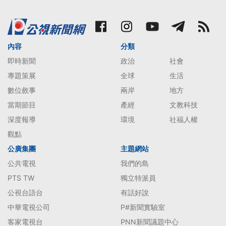
內容
分類
即時新聞
政治
社會
專題策展
全球
生活
數位敘事
兩岸
地方
當期節目
產經
文教科技
深度報導
環境
社福人權
觀點
公廣集團
主題網站
公共電視
我們的島
PTS TW
獨立特派員
公視台語台
有話好說
中華電視公司
P#新聞實驗室
客家電視台
PNN新聞議題中心