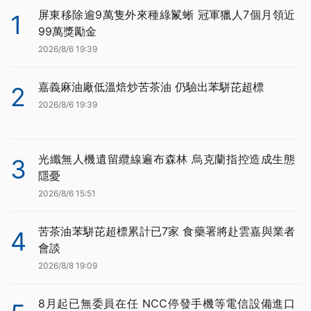
屏東移除逾9萬隻外來種綠鬣蜥 冠軍獵人7個月領近
1
99萬獎勵金
2026/8/6 19:39
嘉義麻油廠低溫焙炒苦茶油 仍驗出苯駢芘超標
2
2026/8/6 19:39
光纖無人機遺留纜線遍布森林 烏克蘭指控造成生態
3
隱憂
2026/8/6 15:51
苦茶油苯駢芘超標累計已7家 食藥署將赴雲嘉與業者
4
會談
2026/8/8 19:09
8月起已無委員在任 NCC停發手機等電信設備進口