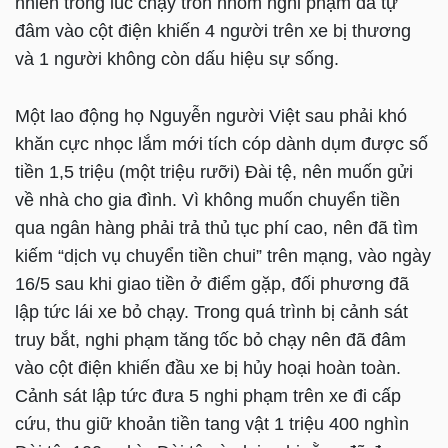
nhiên trong lúc chạy trốn nhóm nghi phạm đã tự
đâm vào cột điện khiến 4 người trên xe bị thương
và 1 người không còn dấu hiệu sự sống.
Một lao động họ Nguyễn người Việt sau phải khó
khăn cực nhọc lắm mới tích cóp dành dụm được số
tiền 1,5 triệu (một triệu rưỡi) Đài tệ, nên muốn gửi
về nhà cho gia đình. Vì không muốn chuyển tiền
qua ngân hàng phải trả thủ tục phí cao, nên đã tìm
kiếm “dịch vụ chuyển tiền chui” trên mạng, vào ngày
16/5 sau khi giao tiền ở điểm gặp, đối phương đã
lập tức lái xe bỏ chạy. Trong quá trình bị cảnh sát
truy bắt, nghi phạm tăng tốc bỏ chạy nên đã đâm
vào cột điện khiến đầu xe bị hủy hoại hoàn toàn.
Cảnh sát lập tức đưa 5 nghi phạm trên xe đi cấp
cứu, thu giữ khoản tiền tang vật 1 triệu 400 nghìn