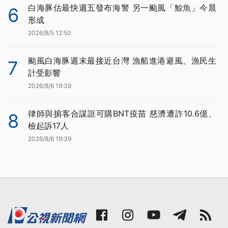
白海豚估最快週五發布海警 另一颱風「鯨魚」今晨
6
形成
2026/8/5 12:50
颱風白海豚週末最接近台灣 漁船進港避風、漁民生
7
計受影響
2026/8/6 19:39
律師與掮客合謀誆可購BNT疫苗 慈濟遭詐10.6億、
8
檢起訴17人
2026/8/6 19:39