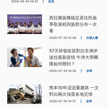
2026-08-04 16:47
|
生活
西拉雅族獲核定原住民族
爭取過程與族群分布一次
看
2026-07-30 15:46
|
社福人權
57天研發疫苗對抗非洲伊
波拉最新疫情 牛津大學團
隊如何辦到？
2026-07-30 18:38
|
全球
熊本10年迢迢重建路 一文
對比兩次強震各地災情
2026-07-30 16:37
|
全球