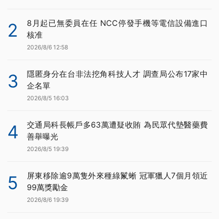
8月起已無委員在任 NCC停發手機等電信設備進口
2
核准
2026/8/6 12:58
隱匿身分在台非法挖角科技人才 調查局公布17家中
3
企名單
2026/8/5 16:03
交通局科長帳戶多63萬遭疑收賄 為民眾代墊醫藥費
4
善舉曝光
2026/8/5 19:39
屏東移除逾9萬隻外來種綠鬣蜥 冠軍獵人7個月領近
5
99萬獎勵金
2026/8/6 19:39