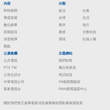
內容
分類
即時新聞
政治
社會
專題策展
全球
生活
數位敘事
兩岸
地方
當期節目
產經
文教科技
深度報導
環境
社福人權
觀點
公廣集團
主題網站
公共電視
我們的島
PTS TW
獨立特派員
公視台語台
有話好說
中華電視公司
P#新聞實驗室
客家電視台
PNN新聞議題中心
關於我們
更正啟事
最新消息
服務條款
隱私權保護政策