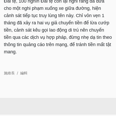
Đài tệ, 100 nghìn Đài tệ còn lại nghi rằng đã đưa
cho một nghi phạm xuống xe giữa đường, hiện
cảnh sát tiếp tục truy lùng tên này. Chỉ vỏn vẹn 1
tháng đã xảy ra hai vụ giả chuyển tiền để lừa cướp
tiền, cảnh sát kêu gọi lao động di trú nên chuyển
tiền qua các dịch vụ hợp pháp, đừng nhẹ dạ tin theo
thông tin quảng cáo trên mạng, để tránh tiền mất tật
mang.
施維長
/
編輯