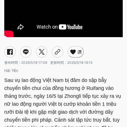
讚
發布時間：
2026/5/18 17:09
更新時間：
2026/5/18 18:15
Hải Yến
Sau vụ lao động Việt Nam bị đâm do sập bẫy
chuyển tiền chui của đồng hương ở Ruifang vào
tháng trước, ngày 16/5 tại Zhongli tiếp tục xảy ra vụ
nữ lao động người Việt bị cướp khoản tiền 1 triệu
rưỡi Đài tệ khi gặp mặt giao dịch với đường dây
chuyển tiền phi pháp. Cảnh sát lập tức truy bắt, tuy