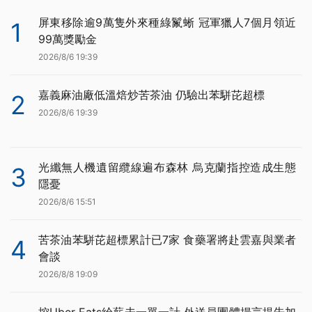
屏東移除逾9萬隻外來種綠鬣蜥 冠軍獵人7個月領近
1
99萬獎勵金
2026/8/6 19:39
嘉義麻油廠低溫焙炒苦茶油 仍驗出苯駢芘超標
2
2026/8/6 19:39
光纖無人機遺留纜線遍布森林 烏克蘭指控造成生態
3
隱憂
2026/8/6 15:51
苦茶油苯駢芘超標累計已7家 食藥署將赴雲嘉與業者
4
會談
2026/8/8 19:09
控Uber Eats給薪未一單一計 外送員團體揚言提告加