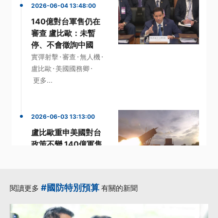
2026-06-04 13:48:00
140億對台軍售仍在
審查 盧比歐：未暫
停、不會徵詢中國
·
·
·
實彈射擊
審查
無人機
·
·
盧比歐
美國國務卿
更多...
2026-06-03 13:13:00
盧比歐重申美國對台
政策不變 140億軍售
案仍在白宮審查中
·
·
·
國安局長
審查
政策
·
·
民進黨立委
盧比歐
#國防特別預算
閱讀更多
有關的新聞
更多...