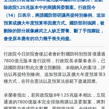
除政院1.25兆版本中的商購與委製案。行政院今
（14）日表示，將請國防部研議再提特別條例、追加
預算或擴大年度預算等因應方式。國防部則強調，被
刪除的部分就像練武之人缺乏營養、斷了手指腳趾，
會使原本應有的功力幾乎喪失殆盡。
行政院今日於院會後記者會針對國防特別預算僅通過
7800億元版本進行說明，行政院長卓榮泰表示，已
請國防部針對此次遭立院刪除、未能納入的案項，評
估以再提特別條例、追加預算以及擴大年度預算等3
種方式，在符合憲法以及預算法規範下盡速因應。
卓榮泰指出，若與政院版8年1.25兆版本相比，立院
通過的7800億版本完全排除商購以及委製案，將對
國軍戰力造成四大影響，即指管決策、全域偵知、高