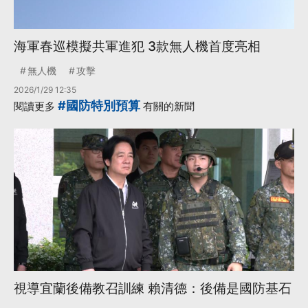
海軍春巡模擬共軍進犯 3款無人機首度亮相
無人機
攻擊
2026/1/29 12:35
#國防特別預算
閱讀更多
有關的新聞
視導宜蘭後備教召訓練 賴清德：後備是國防基石