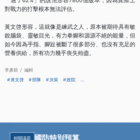
「過了62%」的說法形容7800億版本，因為實際上
對戰力的打擊根本無法評估。
黃文啓形容，這就像是練武之人，原本被期待具有敏
銳腦袋、靈敏目光，有力拳腳和源源不絕的能量，但
如今因為手指、腳趾被斷了很多部分、也沒有充足的
營養供給，所有功力幾乎喪失殆盡。
李彥穎
/
編輯
黃文啓
部隊
決策
政院
...
國防特別預算
相關議題