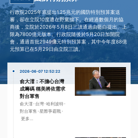
行政院2025年底提出1.25兆元的國防特別預算案送
審，卻在立院10度遭在野黨擋下。在經過數個月的協
商後，立院於2026年5月8日三讀通過由藍白提出、上
限為7800億元版本。行政院隨後於5月20日加開院
會，通過首批2949億元特別預算案，其中今年度88億
元預算已在5月29日由立院三讀。
2026-06-07 12:52:22
俞大㵢：不擔心台灣
成籌碼 稱美將依需求
對台軍售
·
·
·
俞大㵢
台灣
哈利波特
·
·
對台軍售
星際爭霸戰
更多...